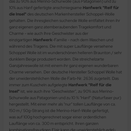
das zu 90% aus Merino-Schurwolle (aus Patagonien) und zu
10% aus Hanf gefertigte anschmiegsame
Hanfwerk "Reif für
die Insel"
des deutschen Markenhersteller Schoppel-Wolle
gehalten. Die ihresgleichen suchende Wolle entfaltet ihren ihr
ganz eigenen ganz atemberaubenden Tragekomfort und
Charme - wie auch Ihre Geschwister aus der
einzigartigen
Hanfwerk
-Familie - nach dem Waschen und
während des Tragens. Die mit super Lauflänge versehene
Schoppel Wolle ist im wunderschönen helleren Braunton / sehr
dunklem Beige produziert worden. Die streichelzarte
Ganzjahreswolle ist mit einem ihr ganz eigenen wunderbaren
Charme versehen. Der deutsche Hersteller Schoppel Wolle hat
der unwiderstehlichen Wolle die Farb-Nr. 2636 zugeteilt. Das
immer zum Kuscheln aufgelegte
Hanfwerk "Reif für die
Insel"
ist, wie auch ihre "Geschwister", zu 90% aus Merino-
Schurwolle aus Patagonien und zu 10 % "Hanf" (Naturfaser pur)
hergestellt. Mit einer mehr als "nur" tollen Lauflänge von ca.
150 m / 50g-Strang ist die Merino-Hanf-Wolle gefertigt,
was auf 100g hochgerechnet sogar einer ordentlichen
Lauflänge von ca. 300 m entspricht. Ihren ganzen
kombinationsfreudigen Flair kann die unwiderstehlich edel-