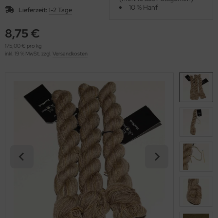
OOLADDICTS
10 % Hanf
(276)
Lieferzeit:
1-2 Tage
8,75 €
175,00 € pro kg
inkl. 19 % MwSt. zzgl.
Versandkosten