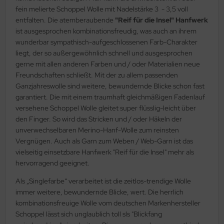
fein melierte Schoppel Wolle mit Nadelstärke 3 - 3,5 voll
entfalten. Die atemberaubende
"Reif für die Insel" Hanfwerk
ist ausgesprochen kombinationsfreudig, was auch an ihrem
wunderbar sympathisch-aufgeschlossenen Farb-Charakter
liegt, der so außergewöhnlich schnell und ausgesprochen
gerne mit allen anderen Farben und / oder Materialien neue
Freundschaften schließt. Mit der zu allem passenden
Ganzjahreswolle sind weitere, bewundernde Blicke schon fast
garantiert. Die mit einem traumhaft gleichmäßigen Fadenlauf
versehene Schoppel Wolle gleitet super flüsslig-leicht über
den Finger. So wird das Stricken und / oder Häkeln der
unverwechselbaren Merino-Hanf-Wolle zum reinsten
Vergnügen. Auch als Garn zum Weben / Web-Garn ist das
vielseitig einsetzbare Hanfwerk "Reif für die Insel" mehr als
hervorragend geeignet.
Als „Singlefarbe“ verarbeitet ist die zeitlos-trendige Wolle
immer weitere, bewundernde Blicke, wert. Die herrlich
kombinationsfreuige Wolle vom deutschen Markenhersteller
Schoppel lässt sich unglaublich toll sls "Blickfang