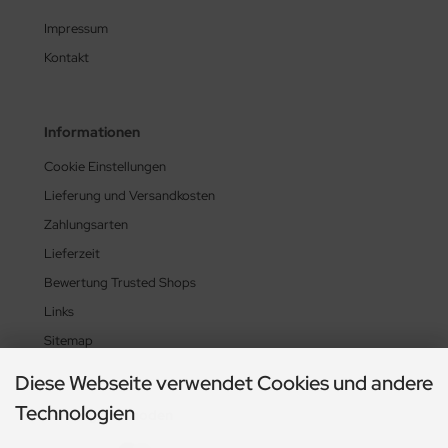
Impressum
Kontakt
Informationen
Cookie Einstellungen
Lieferung und Versandkosten
Zahlungsarten
Lieferzeit
Bewertung Trusted Shops
Links
Sitemap
Diese Webseite verwendet Cookies und andere
Technologien
Zahlungsmethoden