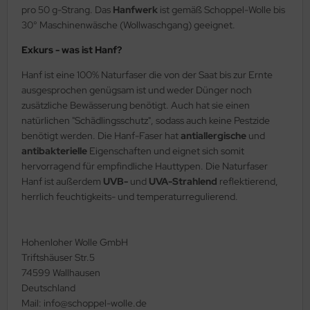
pro 50 g-Strang. Das
Hanfwerk
ist gemäß Schoppel-Wolle bis
30° Maschinenwäsche (Wollwaschgang) geeignet.
Exkurs - was ist Hanf?
Hanf ist eine 100% Naturfaser die von der Saat bis zur Ernte
ausgesprochen genügsam ist und weder Dünger noch
zusätzliche Bewässerung benötigt. Auch hat sie einen
natürlichen "Schädlingsschutz", sodass auch keine Pestzide
benötigt werden. Die Hanf-Faser hat
antiallergische
und
antibakterielle
Eigenschaften und eignet sich somit
hervorragend für empfindliche Hauttypen. Die Naturfaser
Hanf ist außerdem
UVB-
und
UVA-Strahlend
reflektierend,
herrlich feuchtigkeits- und temperaturregulierend.
Hohenloher Wolle GmbH
Triftshäuser Str.5
74599 Wallhausen
Deutschland
Mail: info@schoppel-wolle.de