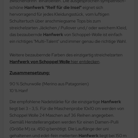
zwischendrinn" einarbeiten. Die ausgesprochen sympathisch-
schöne
Hanfwerk "Reif für die Insel"
eignet sich
hervorragend für jedes Kleidungsstück, vom luftigen
Schultertuch über anschmiegsame Tops bis zum
streichelzarten Jäckchen / Pullover und / oder weichem Kleid,
das bezaubernde
Hanfwerk
von Schoppel-Wolle ist einfach
ein richtiges "Multi-Talent" und immer genau die richtige Wahl.
Weitere bezaubernde Farben des einzigartig streichelzarten
Hanfwerk von Schoppel Wolle
hier entdecken
.
Zusammensetzung:
90 % Schurwolle (Merino aus Patagonien)
10 % Hanf
Die empfohlene Nadelstärke für die einzigartige
Hanfwerk
liegt bei 3 - 3,5. Für die Maschenprobe 10x10 cm werden von
Schoppel Wolle 24 Maschen auf 36 Reihen angegeben.
Gemäß Herstellerangaben werden für einen Damen-Pulli
(Größe M) ca. 450 g benötigt. Die Lauflänge der uni
gehaltenen und edel-fein melierten
Hanfwerk
liegt bei 150 m