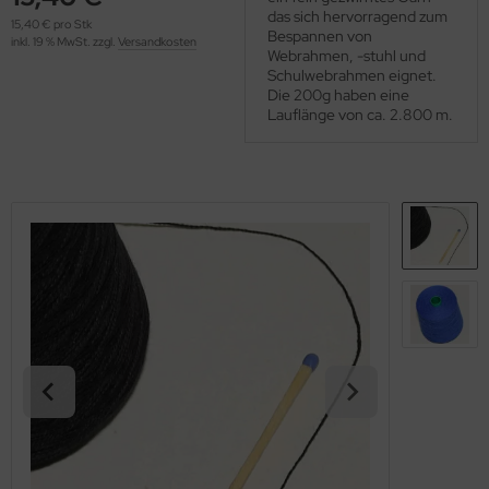
OOLADDICTS
das sich hervorragend zum
(276)
15,40 € pro Stk
Bespannen von
inkl. 19 % MwSt. zzgl.
Versandkosten
Webrahmen, -stuhl und
Schulwebrahmen eignet.
Die 200g haben eine
Lauflänge von ca. 2.800 m.