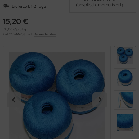
OOLADDICTS
(ägyptisch, mercerisiert)
(276)
Lieferzeit:
1-2 Tage
15,20 €
76,00 € pro kg
inkl. 19 % MwSt. zzgl.
Versandkosten