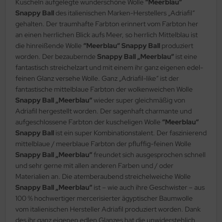
Kuscheln aufgelegte wunderschöne Wolle
“Meerblau“
Snappy Ball
des italienischen Marken-Herstellers „Adriafil“
gehalten. Der traumhafte Farbton erinnert vom Farbton her
an einen herrlichen Blick aufs Meer, so herrlich Mittelblau ist
die hinreißende Wolle
“Meerblau“ Snappy Ball
produziert
worden. Der bezaubernde
Snappy Ball „Meerblau“
ist eine
fantastisch streichelzart und mit einem ihr ganz eigenen edel-
feinen Glanz versehe Wolle. Ganz „Adriafil-like“ ist der
fantastische mittelblaue Farbton der wolkenweichen Wolle
Snappy Ball „Meerblau“
wieder super gleichmäßig von
Adriafil hergestellt worden. Der sagenhaft charmante und
aufgeschlossene Farbton der kuscheligen Wolle
“Meerblau“
Snappy Ball
ist ein super Kombinationstalent. Der faszinierend
mittelblaue / meerblaue Farbton der pfluffig-feinen Wolle
Snappy Ball „Meerblau“
freundet sich ausgesprochen schnell
und sehr gerne mit allen anderen Farben und / oder
Materialien an. Die atemberaubend streichelweiche Wolle
Snappy Ball „Meerblau“
ist – wie auch ihre Geschwister – aus
100 % hochwertiger mercerisierter ägyptischer Baumwolle
vom italienischen Hersteller Adriafil produziert worden. Dank
des ihr ganz eigenen edlen Glanzes hat die unwiderstehlich