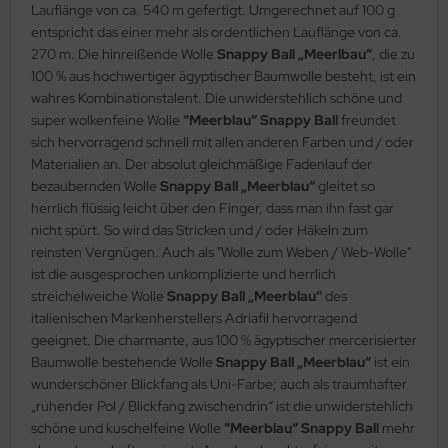
Lauflänge von ca. 540 m gefertigt. Umgerechnet auf 100 g
entspricht das einer mehr als ordentlichen Lauflänge von ca.
270 m. Die hinreißende Wolle
Snappy Ball „Meerlbau“
, die zu
100 % aus hochwertiger ägyptischer Baumwolle besteht, ist ein
wahres Kombinationstalent. Die unwiderstehlich schöne und
super wolkenfeine Wolle
“Meerblau“ Snappy Ball
freundet
sich hervorragend schnell mit allen anderen Farben und / oder
Materialien an. Der absolut gleichmäßige Fadenlauf der
bezaubernden Wolle
Snappy Ball „Meerblau“
gleitet so
herrlich flüssig leicht über den Finger, dass man ihn fast gar
nicht spürt. So wird das Stricken und / oder Häkeln zum
reinsten Vergnügen. Auch als "Wolle zum Weben / Web-Wolle"
ist die ausgesprochen unkomplizierte und herrlich
streichelweiche Wolle
Snappy Ball „Meerblau“
des
italienischen Markenherstellers Adriafil hervorragend
geeignet. Die charmante, aus 100 % ägyptischer mercerisierter
Baumwolle bestehende Wolle
Snappy Ball „Meerblau“
ist ein
wunderschöner Blickfang als Uni-Farbe; auch als traumhafter
„ruhender Pol / Blickfang zwischendrin“ ist die unwiderstehlich
schöne und kuschelfeine Wolle
“Meerblau“ Snappy Ball
mehr