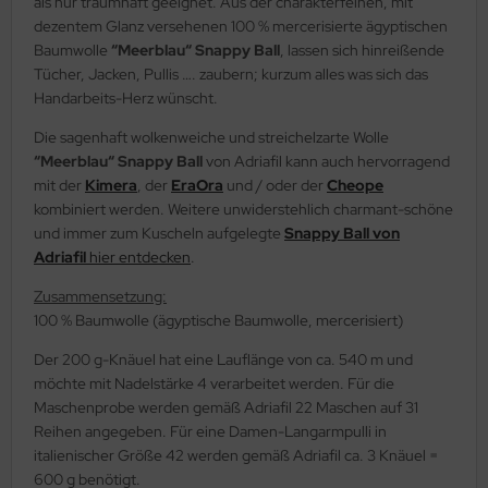
als nur traumhaft geeignet. Aus der charakterfeinen, mit
dezentem Glanz versehenen 100 % mercerisierte ägyptischen
Baumwolle
“Meerblau“ Snappy Ball
, lassen sich hinreißende
Tücher, Jacken, Pullis …. zaubern; kurzum alles was sich das
Handarbeits-Herz wünscht.
Die sagenhaft wolkenweiche und streichelzarte Wolle
“Meerblau“ Snappy Ball
von Adriafil kann auch hervorragend
mit der
Kimera
, der
EraOra
und / oder der
Cheope
kombiniert werden. Weitere unwiderstehlich charmant-schöne
und immer zum Kuscheln aufgelegte
Snappy Ball von
Adriafil
hier entdecken
.
Zusammensetzung:
100 % Baumwolle (ägyptische Baumwolle, mercerisiert)
Der 200 g-Knäuel hat eine Lauflänge von ca. 540 m und
möchte mit Nadelstärke 4 verarbeitet werden. Für die
Maschenprobe werden gemäß Adriafil 22 Maschen auf 31
Reihen angegeben. Für eine Damen-Langarmpulli in
italienischer Größe 42 werden gemäß Adriafil ca. 3 Knäuel =
600 g benötigt.