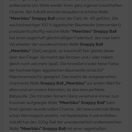
wolkenzarte Uni-Wolle wieder ihren ganz eigenen traumhaften
Charme. Bei Adirafil wird die bezaubernd schöne Wolle
“Meerblau“ Snappy Ball
unter der Farb-Nr. 49 geführt. Die
aus hochwertiger 100 % ägyptischer Baumwolle (mercerisiert)
produzierte pfluffig-weiche Wolle
“Meerblau“ Snappy Ball
hat einen sagenhaft gleichmäßigen Fadenlauf, den man beim
Verarbeiten der wunderschönen Wolle
Snappy Ball
„Meerblau“
(fast) vergisst, so traumhaft fein gleitet dieser
über den Finger. So macht das Stricken und / oder Häkeln
gleich noch viel mehr Spaß. Die hinreißend edel-feine Farbe
der hochwertigen ägyptischen Baumwolle ist bis 60°
Maschinenwäsche geeignet. Das macht die ausgesprochen
charmante Wolle
Snappy Ball „Meerblau“
zur ersten Wahl für
alles rund um unsere Kleinsten; ist also eine perfekte
Babywolle. Die mit edel-feinem Glanz versehene immer zum
Kuscheln aufgelegte Wolle
“Meerblau“ Snappy Ball“
kann
ihren ganzen wundervollen Charme, der bewundernde Blicke
schon fast magisch anzieht, mit Nadelstärke 4 voll entfalten.
Adirafil hat den 200g-Ball der unwiderstehlich wolkenweichen
Wolle
“Meerblau“ Snappy Ball
mit einer sagenhaften