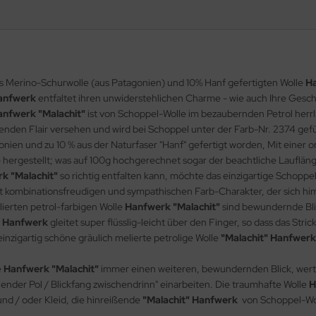
:
us Merino-Schurwolle (aus Patagonien) und 10% Hanf gefertigten Wolle
Ha
Hanfwerk
entfaltet ihren unwiderstehlichen Charme - wie auch Ihre Gesc
anfwerk "Malachit"
ist von Schoppel-Wolle im bezaubernden Petrol herrl
enden Flair versehen und wird bei Schoppel unter der Farb-Nr. 2374 ge
ien und zu 10 % aus der Naturfaser "Hanf" gefertigt worden, Mit einer or
 hergestellt; was auf 100g hochgerechnet sogar der beachtliche Lauflän
k "Malachit"
so richtig entfalten kann, möchte das einzigartige Schoppe
t kombinationsfreudigen und sympathischen Farb-Charakter, der sich him
ierten petrol-farbigen Wolle
Hanfwerk "Malachit"
sind bewundernde Blic
" Hanfwerk
gleitet super flüsslig-leicht über den Finger, so dass das St
nzigartig schöne gräulich melierte petrolige Wolle
"Malachit" Hanfwer
e
Hanfwerk "Malachit"
immer einen weiteren, bewundernden Blick, wert.
uhender Pol / Blickfang zwischendrinn" einarbeiten. Die traumhafte Wolle
H
und / oder Kleid, die hinreißende
"Malachit" Hanfwerk
von Schoppel-Woll