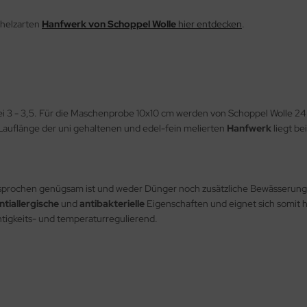
chelzarten
Hanfwerk von Schoppel Wolle
hier entdecken
.
bei 3 - 3,5. Für die Maschenprobe 10x10 cm werden von Schoppel Wolle
Lauflänge der uni gehaltenen und edel-fein melierten
Hanfwerk
liegt b
gesprochen genügsam ist und weder Dünger noch zusätzliche Bewässerung b
ntiallergische
und
antibakterielle
Eigenschaften und eignet sich somit h
chtigkeits- und temperaturregulierend.