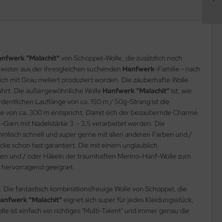
nfwerk "Malachit"
von Schoppel-Wolle, die zusätzlich noch
hwister aus der ihresgleichen suchenden
Hanfwerk
-Familie - nach
ich mit Grau meliert produziert worden. Die zauberhafte Wolle
führt. Die außergewöhnliche Wolle
Hanfwerk "Malachit"
ist, wie
dentlichen Lauflänge von ca. 150 m / 50g-Strang ist die
ge von ca. 300 m entspricht. Damit sich der bezaubernde Charme
l-Garn mit Nadelstärke 3 - 3,5 verarbeitet werden. Die
mlisch schnell und super gerne mit allen anderen Farben und /
ke schon fast garantiert. Die mit einem unglaublich
ricken und / oder Häkeln der traumhaften Merino-Hanf-Wolle zum
k
hervorragend geeignet.
 Die fantastisch kombinationsfreuige Wolle von Schoppel, die
anfwerk "Malachit"
eignet sich super für jedes Kleidungsstück,
e ist einfach ein richtiges "Multi-Talent" und immer genau die