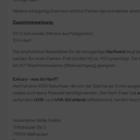
Weitere einzigartig charmant-schöne Farben des wunderbar strei
Zusammensetzung:
90 % Schurwolle (Merino aus Patagonien)
10 % Hanf
Die empfohlene Nadelstärke für die einzigartige
Hanfwerk
liegt 
werden für einen Damen-Pulli (Größe M) ca. 450 g benötigt. Die 
bis 40° Maschinenwäsche (Wollwaschgang) geeignet.
Exkurs - was ist Hanf?
Hanf ist eine 100% Naturfaser die von der Saat bis zur Ernte aus
sodass auch keine Pestzide benötigt werden. Die Hanf-Faser hat
a
außerdem
UVB-
und
UVA-Strahlend
reflektierend, herrlich feu
Hohenloher Wolle GmbH
Triftshäuser Str.5
74599 Wallhausen