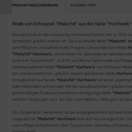
PRODUKTBESCHREIBUNG
KUNDEN-TIPP
Wolle von Schoppel: "Malachit" aus der Serie "Hanfwerk"
Wunderschön ist der einzigartig charmante Farbton der zu 90% a
fantastisch gräulich meliert ist. Die traumhafte Wolle
"Malachit" 
dem Waschen und während des Tragens. Die wunderbare Wolle
H
"Malachit" Hanfwerk,
ist mit einem ihr ganz eigenen atemberaub
auch ihre "Geschwister", zu 90% aus Merino-Schurwolle aus Patagon
atemberaubende Wolle
"Malachit" Hanfwerk
von Schoppel-Wolle
der unwiderstehlichen, gräulich meliert gehaltenen Wolle
Hanfwer
ihresgleichen suchende
"Malachit" Hanfwerk
hat einen sagenhaf
oder Materialien anfreundet. Mit der wunderschönen, gräulich mel
gleichmäßigen Fadenlauf versehene einzigartige Wolle
"Malachit
reinsten Vergnügen wird. Als Garn zum Weben / Web-garn ist die ei
Als „Singlefarbe“ verarbeitet ist die außergewöhnlich schöne Woll
unglaubliche
"Malachit" Hanfwerk
lässt sich hervorragend sls "r
vom luftigen Schultertuch über Tops bis zum Jäckchen / Pullover 
richtige Wahl.