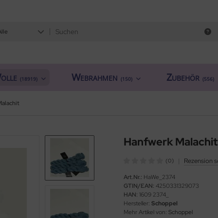
Alle
olle
Webrahmen
Zubehör
(18919)
(150)
(556)
alachit
Hanfwerk Malachit
|
Rezension s
(0)
Art.Nr.:
HaWe_2374
GTIN/EAN:
4250331329073
HAN:
1609 2374_
Hersteller:
Schoppel
Mehr Artikel von:
Schoppel