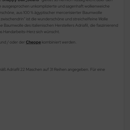
t die ausgesprochen unkomplizierte und sagenhaft wolkenweiche
erschöne, aus 100 % ägyptischer mercerisierter Baumwolle
l zwischendrin“ ist die wunderschöne und streichelfeine Wolle
Baumwolle des italienischen Herstellers Adriafil, die faszinierend
das Handarbeits-Herz sich wünscht.
und / oder der
Cheope
kombiniert werden.
äß Adriafil 22 Maschen auf 31 Reihen angegeben. Für eine