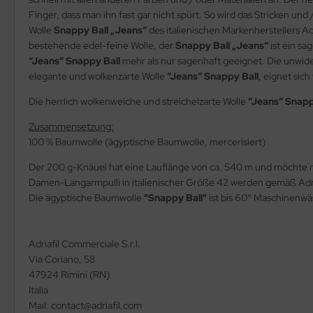
Finger, dass man ihn fast gar nicht spürt. So wird das Stricken 
Wolle
Snappy Ball „Jeans“
des italienischen Markenherstellers A
bestehende edel-feine Wolle, der
Snappy Ball „Jeans“
ist ein sa
“Jeans“ Snappy Ball
mehr als nur sagenhaft geeignet. Die unwider
elegante und wolkenzarte Wolle
“Jeans“ Snappy Ball
, eignet sic
Die herrlich wolkenweiche und streichelzarte Wolle
“Jeans“ Snapp
Zusammensetzung:
100 % Baumwolle (ägyptische Baumwolle, mercerisiert)
Der 200 g-Knäuel hat eine Lauflänge von ca. 540 m und möchte m
Damen-Langarmpulli in italienischer Größe 42 werden gemäß Adria
Die ägyptische Baumwolle
"Snappy Ball"
ist bis 60° Maschinenwä
Adriafil Commerciale S.r.l.
Via Coriano, 58
47924 Rimini (RN)
Italia
Mail: contact@adriafil.com