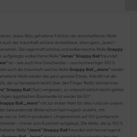
nkleren Jeans-Blau gehaltene Farbton dar streichelfeinen Wolle
ist auch der traumhaft schöne dunkelblaue, eben ganz „Jeans“-
 versehen. Die sagenhaft schöne und wolkenweiche Wolle
Snappy
ln aufgelegte wolkenfeine Wolle
“Jenas“ Snappy Ball
freundet
ans“
ist – wie auch ihre Geschwister – aus hochwertiger 100 %
dankt auch die traumhaft weiche Wolle
Snappy Ball „Jeans“
wieder
haltene Wolle wieder das ganz gewisse Etwas. Adirafil hat der
, der so fantastisch leicht über den Finger fließt, könnte man
ns“ Snappy Ball
(fast) vergessen, so unbeschreiblich leicht gleitet
rtigen ägyptischen Baumwolle ist wieder bis 60°
Snappy Ball „Jeans“
mit zur ersten Wahl für alles rund um unsere
er bewundernde Blicke schon fast magisch anzieht, mit
ge von ca. 540 m produziert. Umgerechnet auf 100 g entspricht
chwister – immer zum Kuscheln aufgelegt. Die Wolle, die zu 100 %
chelzarte Wolle
“Jeans“ Snappy Ball
freundet sich hervorragend
le
Snappy Ball „Jeans“
gleitet so herrlich flüssig leicht über den