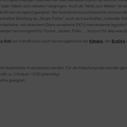
und / oder Häkeln zum reinsten Vergnügen. Auch als "Wolle zum Weben" is
driafil hervorragend geeignet. Die faszinierend kuschelweiche und wund
genhafter Blickfang als „Single-Farbe“; auch als traumhafter „ruhender Po
stehliche, mit dezentem Glanz versehene 100 % mercerisierte ägyptische 
h wieder hervorragend für Tücher, Jacken, Pullis ….; kurzum für alles was 
y Ball
von Adriafil kann auch hervorragend mit der
Kimera
, der
EraOra
it Nadelstärke 4 verarbeitet werden. Für die Maschenprobe werden gem
fil ca. 3 Knäuel = 600 g benötigt.
sche geeignet.