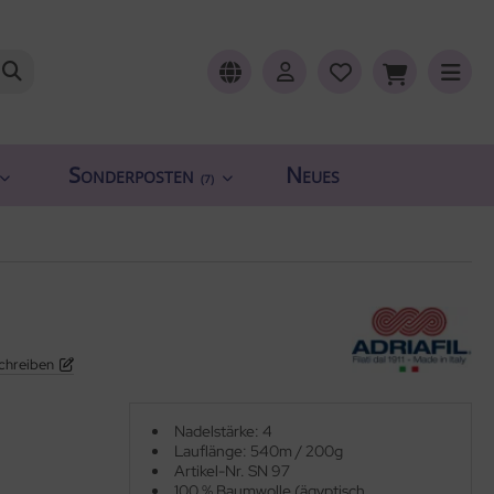
Sonderposten
Neues
(7)
chreiben
Nadelstärke: 4
Lauflänge: 540m / 200g
Artikel-Nr. SN 97
100 % Baumwolle (ägyptisch,