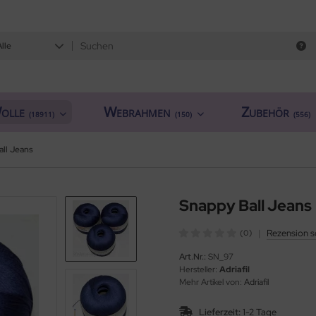
Alle
olle
Webrahmen
Zubehör
(18911)
(150)
(556)
all Jeans
Snappy Ball Jeans
|
Rezension s
(0)
Art.Nr.:
SN_97
Hersteller:
Adriafil
Mehr Artikel von:
Adriafil
Lieferzeit:
1-2 Tage