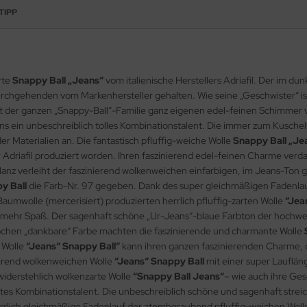
TIPP
rte
Snappy Ball „Jeans“
vom italienische Herstellers Adriafil. Der im du
h durchgehenden vom Markenhersteller gehalten. Wie seine „Geschwister“ 
t der ganzen „Snappy-Ball“-Familie ganz eigenen edel-feinen Schimmer
s ein unbeschreiblich tolles Kombinationstalent. Die immer zum Kusche
er Materialien an. Die fantastisch pfluffig-weiche Wolle
Snappy Ball „Je
r Adriafil produziert worden. Ihren faszinierend edel-feinen Charme ver
nz verleiht der faszinierend wolkenweichen einfarbigen, im Jeans-Ton ge
y Ball
die Farb-Nr. 97 gegeben. Dank des super gleichmäßigen Fadenlaufs
aumwolle (mercerisiert) produzierten herrlich pfluffig-zarten Wolle
“Jea
el mehr Spaß. Der sagenhaft schöne „Ur-Jeans“-blaue Farbton der hochwe
ochen „dankbare“ Farbe machten die faszinierende und charmante Wolle
e Wolle
“Jeans“ Snappy Ball“
kann ihren ganzen faszinierenden Charme, d
inierend wolkenweichen Wolle
“Jeans“ Snappy Ball
mit einer super Lauflän
nwiderstehlich wolkenzarte Wolle
“Snappy Ball Jeans“
– wie auch ihre Ges
tes Kombinationstalent. Die unbeschreiblich schöne und sagenhaft strei
herrlich gleichmäßige Fadenlauf der atemberaubend pfluffig-weichen Wol