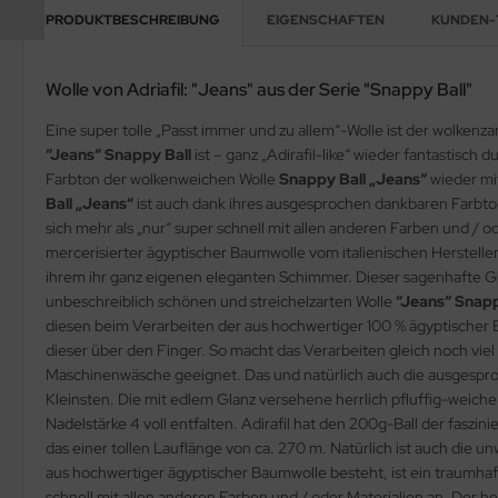
PRODUKTBESCHREIBUNG
EIGENSCHAFTEN
KUNDEN-
Wolle von Adriafil: "Jeans" aus der Serie "Snappy Ball"
Eine super tolle „Passt immer und zu allem“-Wolle ist der wolkenza
“Jeans“ Snappy Ball
ist – ganz „Adirafil-like“ wieder fantastisc
Farbton der wolkenweichen Wolle
Snappy Ball „Jeans“
wieder mi
Ball „Jeans“
ist auch dank ihres ausgesprochen dankbaren Farbton
sich mehr als „nur“ super schnell mit allen anderen Farben und / od
mercerisierter ägyptischer Baumwolle vom italienischen Herstelle
ihrem ihr ganz eigenen eleganten Schimmer. Dieser sagenhafte Gla
unbeschreiblich schönen und streichelzarten Wolle
“Jeans“ Snapp
diesen beim Verarbeiten der aus hochwertiger 100 % ägyptischer B
dieser über den Finger. So macht das Verarbeiten gleich noch vi
Maschinenwäsche geeignet. Das und natürlich auch die ausgespr
Kleinsten. Die mit edlem Glanz versehene herrlich pfluffig-weich
Nadelstärke 4 voll entfalten. Adirafil hat den 200g-Ball der fasz
das einer tollen Lauflänge von ca. 270 m. Natürlich ist auch die u
aus hochwertiger ägyptischer Baumwolle besteht, ist ein traumhaf
schnell mit allen anderen Farben und / oder Materialien an. Der 