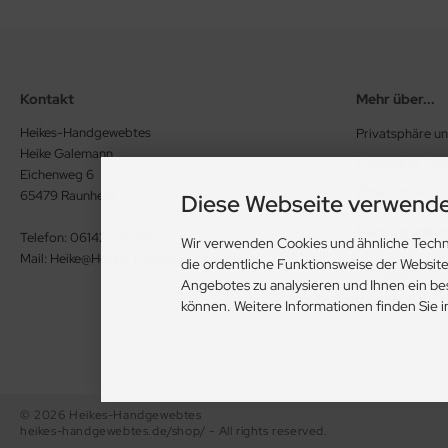
Kontakt
Mehr über...
Heikes-Handgewebtes
Privatsphäre u
Heike Galemann
Allgemeine Ge
Eichenweg 6
Widerrufsrecht
65479 Raunheim
Diese Webseite verwende
Vertrag wide
Telefon: 06142 926386
Wir verwenden Cookies und ähnliche Techn
Mail: Heike@Heikes-Handgewebtes.de
die ordentliche Funktionsweise der Websit
Impressum
Angebotes zu analysieren und Ihnen ein be
Kontakt
können. Weitere Informationen finden Sie 
© 2026 Heikes-Handgewebtes
heikes-handgewebtes.de/shop/ - All rights reserved.