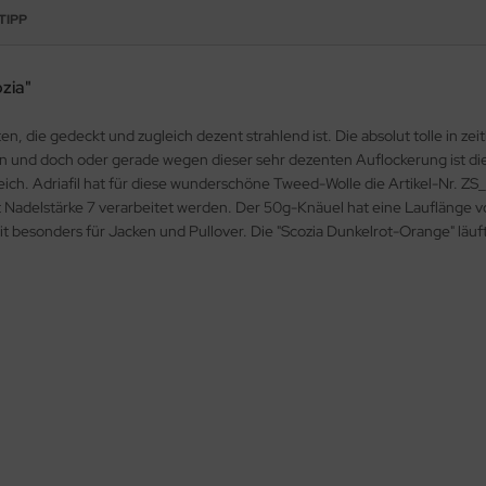
TIPP
ozia"
en, die gedeckt und zugleich dezent strahlend ist. Die absolut tolle in z
 und doch oder gerade wegen dieser sehr dezenten Auflockerung ist die 
 weich. Adriafil hat für diese wunderschöne Tweed-Wolle die Artikel-Nr. 
t Nadelstärke 7 verarbeitet werden. Der 50g-Knäuel hat eine Lauflänge 
 besonders für Jacken und Pullover. Die "Scozia Dunkelrot-Orange" läuft 