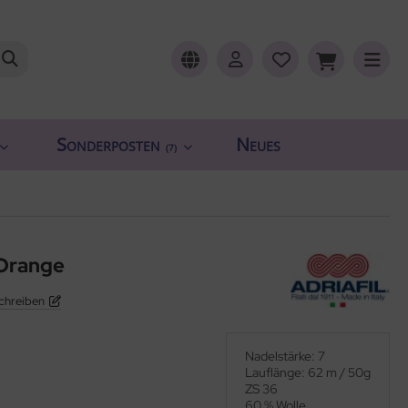
Sonderposten
Neues
(7)
-Orange
chreiben
Nadelstärke: 7
Lauflänge: 62 m / 50g
ZS 36
60 % Wolle