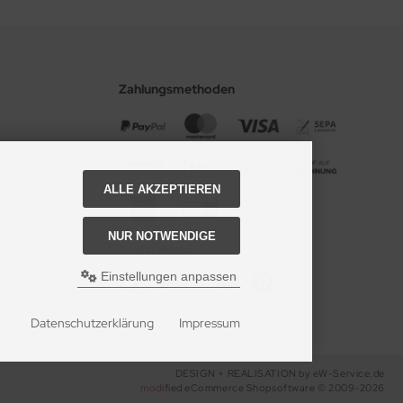
Zahlungsmethoden
ALLE AKZEPTIEREN
NUR NOTWENDIGE
Social Media
Einstellungen anpassen
Datenschutzerklärung
Impressum
DESIGN + REALISATION
by eW-Service.de
mod
ified eCommerce Shopsoftware © 2009-2026