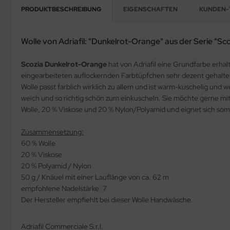
PRODUKTBESCHREIBUNG
EIGENSCHAFTEN
KUNDEN-
Wolle von Adriafil: "Dunkelrot-Orange" aus der Serie "Sc
Scozia Dunkelrot-Orange
hat von Adriafil eine Grundfarbe erhalt
eingearbeiteten auflockernden Farbtüpfchen sehr dezent gehalten
Wolle passt farblich wirklich zu allem und ist warm-kuschelig und
weich und so richtig schön zum einkuscheln. Sie möchte gerne mi
Wolle, 20 % Viskose und 20 % Nylon/Polyamid und eignet sich somit
Zusammensetzung:
60 % Wolle
20 % Viskose
20 % Polyamid / Nylon
50 g / Knäuel mit einer Lauflänge von ca. 62 m
empfohlene Nadelstärke: 7
Der Hersteller empfiehlt bei dieser Wolle Handwäsche.
Adriafil Commerciale S.r.l.