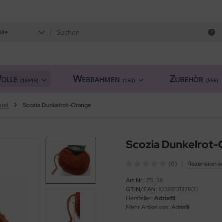
Alle
olle
Webrahmen
Zubehör
(18919)
(150)
(556)
uel
Scozia Dunkelrot-Orange
Scozia Dunkelrot
|
Rezension s
(0)
Art.Nr.:
ZS_36
GTIN/EAN:
1036123137605
Hersteller:
Adriafil
Mehr Artikel von:
Adriafil