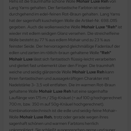
Rehs ist die traumhafte schöne Wolle
Mohair Luxe Reh
von
Lang Yarns gehalten. Der fantastische Farbton ist wieder
durchgehend im edel-feinen Rot-Braun gehalten. Lang Yarns
hat der sagenhaft kuscheligen Wolle die Artikel-Nr. 698.0115
gegeben. Auch die wolkenweiche Wolle
Mohair Luxe "Reh"
ist
wieder mit edlem seidigen Glanz versehen. Die streichelfeine
Wolle besteht zu 77 % aus edlem Mohair und zu 23 % aus
feinster Seide. Der hervorragend gleichmäßige Fadenlauf der
edlen und zarten im rötlich-braun gehaltene Wolle
"Reh"
Mohair Luxe
lässt sich fantastisch flüssig-leicht verarbeiten
und gleitet fast unbemerkt über den Finger. Die traumhaft
weiche und seidig glänzende Wolle
Mohair Luxe Reh
kann
ihren fantastischen und aussagekräftigen Charakter mit
Nadelstärke 3- 3,5 voll entfalten. Die im warmen Rot-Braun
gehaltene Wolle
Mohair Luxe Reh
hat eine sagenhafte
Lauflänge von 175 m / 25g-Knäuel (= auf 100 g hochgerechnet
700 m, bzw. 350 m auf 50g-Knäuel hochgerechnet).
Kombinationstechnisch ist die edle und seidig-feine Mohair-
Wolle
Mohair Luxe Reh.
trotz oder gerade wegen ihres
sagenhaft schönen und warmen Farbtons herrlich
unkompliziert. Sie schließt ausgesprochen gerne und super