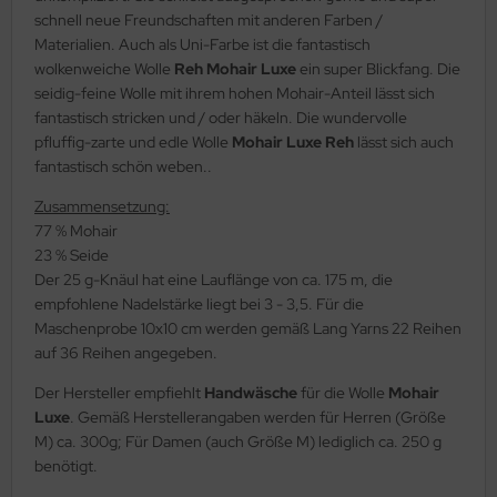
schnell neue Freundschaften mit anderen Farben /
Materialien. Auch als Uni-Farbe ist die fantastisch
wolkenweiche Wolle
Reh Mohair Luxe
ein super Blickfang. Die
seidig-feine Wolle mit ihrem hohen Mohair-Anteil lässt sich
fantastisch stricken und / oder häkeln. Die wundervolle
pfluffig-zarte und edle Wolle
Mohair Luxe Reh
lässt sich auch
fantastisch schön weben..
Zusammensetzung:
77 % Mohair
23 % Seide
Der 25 g-Knäul hat eine Lauflänge von ca. 175 m, die
empfohlene Nadelstärke liegt bei 3 - 3,5. Für die
Maschenprobe 10x10 cm werden gemäß Lang Yarns 22 Reihen
auf 36 Reihen angegeben.
Der Hersteller empfiehlt
Handwäsche
für die Wolle
Mohair
Luxe
. Gemäß Herstellerangaben werden für Herren (Größe
M) ca. 300g; Für Damen (auch Größe M) lediglich ca. 250 g
benötigt.