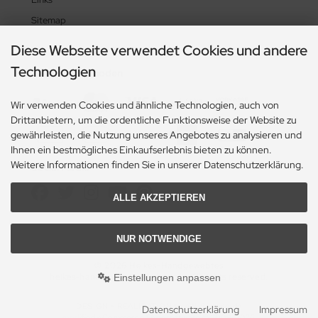
Sitemap
Diese Webseite verwendet Cookies und andere
Technologien
Zahlungsmethoden
Wir verwenden Cookies und ähnliche Technologien, auch von
Drittanbietern, um die ordentliche Funktionsweise der Website zu
gewährleisten, die Nutzung unseres Angebotes zu analysieren und
Ihnen ein bestmögliches Einkaufserlebnis bieten zu können.
Weitere Informationen finden Sie in unserer Datenschutzerklärung.
Social Media
ALLE AKZEPTIEREN
NUR NOTWENDIGE
© 2026 Heikes-Handgewebtes
heikes-handgewebtes.de/shop/ - All rights reserved.
Einstellungen anpassen
DESIGN + REALISATION
by eW-Service.de
Datenschutzerklärung
Impressum
mod
ified eCommerce Shopsoftware © 2009-2026