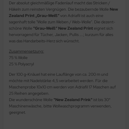
Der absolut gleichmäßige Fadenlauf macht das Stricken /
Häkeln zum reinsten Vergnügen. Die bezaubernde Wolle
New
Zealand Print „Grau-Weiß“
von Adriafil ist auch eine
sagenhaft tolle "Wolle zum Weben / Web-Wolle". Die dezent-
schöne Wolle
“Grau-Weiß“ New Zealand Print
eignet sich
hervorragend für Tücher, Jacken, Pullis ….; kurzum für alles
was das Handarbeits-Herz sich wünscht.
Zusammensetzung:
75 % Wolle
25 % Polyacryl
Der 100 g-Knäuel hat eine Lauflänge von ca. 200 m und
möchte mit Nadelstärke 4,5 verarbeitet werden. Für die
Maschenprobe 10x10 cm werden von Adriafil 17 Maschen auf
25 Reihen angegeben.
Die wunderschöne Wolle
"New Zealand Prink"
ist bis 30°
Maschinenwäsche, bitte Wollwaschprogramm verwenden,
geeignet.