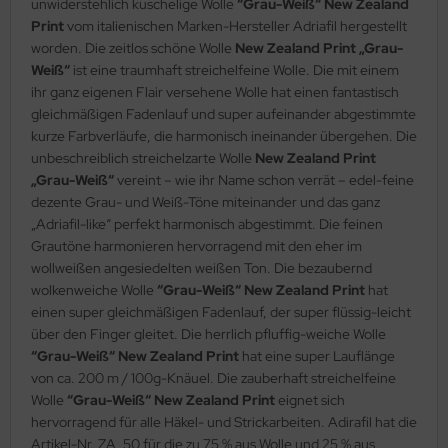
unwiderstehlich kuschelige Wolle
“Grau-Weiß“ New Zealand
Print
vom italienischen Marken-Hersteller Adriafil hergestellt
worden. Die zeitlos schöne Wolle
New Zealand Print „Grau-
Weiß“
ist eine traumhaft streichelfeine Wolle. Die mit einem
ihr ganz eigenen Flair versehene Wolle hat einen fantastisch
gleichmäßigen Fadenlauf und super aufeinander abgestimmte
kurze Farbverläufe, die harmonisch ineinander übergehen. Die
unbeschreiblich streichelzarte Wolle
New Zealand Print
„Grau-Weiß“
vereint – wie ihr Name schon verrät – edel-feine
dezente Grau- und Weiß-Töne miteinander und das ganz
„Adriafil-like“ perfekt harmonisch abgestimmt. Die feinen
Grautöne harmonieren hervorragend mit den eher im
wollweißen angesiedelten weißen Ton. Die bezaubernd
wolkenweiche Wolle
“Grau-Weiß“ New Zealand Print
hat
einen super gleichmäßigen Fadenlauf, der super flüssig-leicht
über den Finger gleitet. Die herrlich pfluffig-weiche Wolle
“Grau-Weiß“ New Zealand Print
hat eine super Lauflänge
von ca. 200 m / 100g-Knäuel. Die zauberhaft streichelfeine
Wolle
“Grau-Weiß“ New Zealand Print
eignet sich
hervorragend für alle Häkel- und Strickarbeiten. Adirafil hat die
Artikel-Nr. ZA_50 für die zu 75 % aus Wolle und 25 % aus