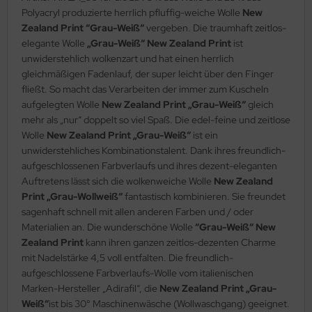
Polyacryl produzierte herrlich pfluffig-weiche Wolle
New
Zealand Print “Grau-Weiß“
vergeben. Die traumhaft zeitlos-
elegante Wolle
„Grau-Weiß“ New Zealand Print
ist
unwiderstehlich wolkenzart und hat einen herrlich
gleichmäßigen Fadenlauf, der super leicht über den Finger
fließt. So macht das Verarbeiten der immer zum Kuscheln
aufgelegten Wolle
New Zealand Print „Grau-Weiß“
gleich
mehr als „nur“ doppelt so viel Spaß. Die edel-feine und zeitlose
Wolle
New Zealand Print „Grau-Weiß“
ist ein
unwiderstehliches Kombinationstalent. Dank ihres freundlich-
aufgeschlossenen Farbverlaufs und ihres dezent-eleganten
Auftretens lässt sich die wolkenweiche Wolle
New Zealand
Print „Grau-Wollweiß“
fantastisch kombinieren. Sie freundet
sagenhaft schnell mit allen anderen Farben und / oder
Materialien an. Die wunderschöne Wolle
“Grau-Weiß“ New
Zealand Print
kann ihren ganzen zeitlos-dezenten Charme
mit Nadelstärke 4,5 voll entfalten. Die freundlich-
aufgeschlossene Farbverlaufs-Wolle vom italienischen
Marken-Hersteller „Adirafil“, die
New Zealand Print „Grau-
Weiß“
ist bis 30° Maschinenwäsche (Wollwaschgang) geeignet.