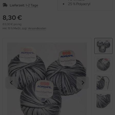
OOLADDICTS
25 % Polyacryl
(276)
Lieferzeit:
1-2 Tage
8,30 €
83,00 € pro kg
inkl. 19 % MwSt. zzgl.
Versandkosten