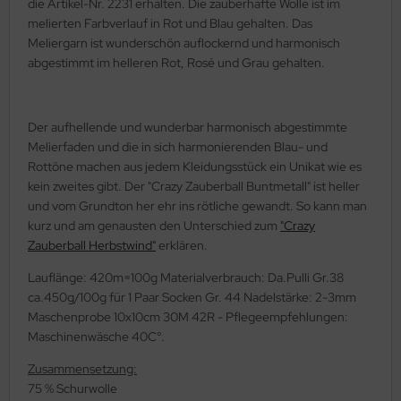
die Artikel-Nr. 2231 erhalten. Die zauberhafte Wolle ist im
melierten Farbverlauf in Rot und Blau gehalten. Das
Meliergarn ist wunderschön auflockernd und harmonisch
abgestimmt im helleren Rot, Rosé und Grau gehalten.
Der aufhellende und wunderbar harmonisch abgestimmte
Melierfaden und die in sich harmonierenden Blau- und
Rottöne machen aus jedem Kleidungsstück ein Unikat wie es
kein zweites gibt. Der "Crazy Zauberball Buntmetall" ist heller
und vom Grundton her ehr ins rötliche gewandt. So kann man
kurz und am genausten den Unterschied zum
"Crazy
Zauberball Herbstwind"
erklären.
Lauflänge: 420m=100g Materialverbrauch: Da.Pulli Gr.38
ca.450g/100g für 1 Paar Socken Gr. 44 Nadelstärke: 2-3mm
Maschenprobe 10x10cm 30M 42R - Pflegeempfehlungen:
Maschinenwäsche 40C°.
Zusammensetzung:
75 % Schurwolle