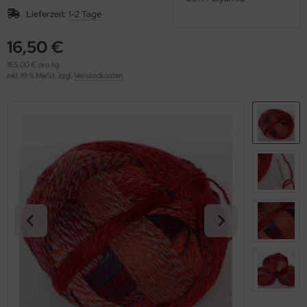
OOLADDICTS
(276)
Lieferzeit:
1-2 Tage
16,50 €
165,00 € pro kg
inkl. 19 % MwSt. zzgl.
Versandkosten