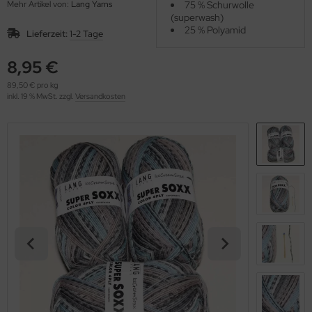
Mehr Artikel von:
Lang Yarns
75 % Schurwolle
OOLADDICTS
(276)
(superwash)
25 % Polyamid
Lieferzeit:
1-2 Tage
8,95 €
89,50 € pro kg
inkl. 19 % MwSt. zzgl.
Versandkosten