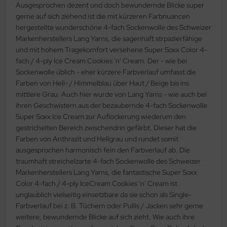
Ausgesprochen dezent und doch bewundernde Blicke super
gerne auf sich ziehend ist die mit kürzeren Farbnuancen
hergestellte wunderschöne 4-fach Sockenwolle des Schweizer
Markenherstellers Lang Yarns, die sagenhaft strpazierfähige
und mit hohem Tragekomfort versehene Super Soxx Color 4-
fach / 4-ply Ice Cream Cookies 'n' Cream. Der - wie bei
Sockenwolle üblich - eher kürzere Farbverlauf umfasst die
Farben von Hell- / Himmelblau über Haut / Beige bis ins
mittlere Grau. Auch hier wurde von Lang Yarns - wie auch bei
ihren Geschwistern aus der bezaubernde 4-fach Sockenwolle
Super Soxx Ice Cream zur Auflockerung wiederum den
gestrichelten Bereich zwischendrin gefärbt. Dieser hat die
Farben von Anthrazit und Hellgrau und rundet somit
ausgesprochen harmonisch fein den Farbverlauf ab. Die
traumhaft streichelzarte 4-fach Sockenwolle des Schweizer
Markenherstellers Lang Yarns, die fantastische Super Soxx
Color 4-fach / 4-ply IceCream Cookies 'n' Cream ist
unglaublich vielseitig einsetzbare da sie schon als Single-
Farbverlauf bei z. B. Tüchern oder Pullis / Jacken sehr gerne
weitere, bewundernde Blicke auf sich zieht. Wie auch ihre