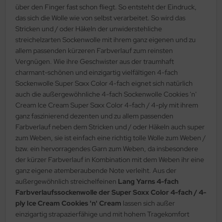
über den Finger fast schon fliegt. So entsteht der Eindruck,
das sich die Wolle wie von selbst verarbeitet. So wird das
Stricken und / oder Häkeln der unwiderstehliche
streichelzarten Sockenwolle mit ihrem ganz eigenen und zu
allem passenden kürzeren Farbverlauf zum reinsten
Vergnügen. Wie ihre Geschwister aus der traumhaft
charmant-schönen und einzigartig vielfältigen 4-fach
Sockenwolle Super Soxx Color 4-fach eignet sich natürlich
auch die außergewöhnliche 4-fach Sockenwolle Cookies 'n'
Cream Ice Cream Super Soxx Color 4-fach / 4-ply mit ihrem
ganz faszinierend dezenten und zu allem passenden
Farbverlauf neben dem Stricken und / oder Häkeln auch super
zum Weben, sie ist einfach eine richtig tolle Wolle zum Weben /
bzw. ein hervorragendes Garn zum Weben, da insbesondere
der kürzer Farbverlauf in Kombination mit dem Weben ihr eine
ganz eigene atemberaubende Note verleiht. Aus der
außergewöhnlich streichelfeinen
Lang Yarns 4-fach
Farbverlaufssockenwolle der Super Soxx Color 4-fach / 4-
ply Ice Cream Cookies 'n' Cream
lassen sich außer
einzigartig strapazierfähige und mit hohem Tragekomfort