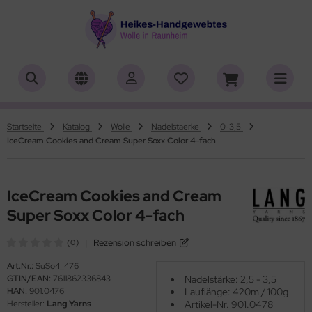
ALLES ANZEIGEN AUS HERSTELLER
ALLES ANZEIGEN AUS WOLLE
ALLES ANZEIGEN AUS WEBRAHMEN
ALLES ANZEIGEN AUS ZUBEHÖR
ALLES ANZEIGEN AUS SONDERPOSTEN
(18919)
(556)
(4762)
(150)
(7)
iafil
tikelname
ttgarn
asperlen geschliffen
trakan
(779)
(50)
(2)
(4553)
(39)
Startseite
Katalog
Wolle
Nadelstaerke
0-3,5
IceCream Cookies and Cream Super Soxx Color 4-fach
rner
ilaufgarn/-Wolle
nd-Webrahmen
öpfe
ulia - Lang Yarns
(222)
(3)
(2)
(4)
(4)
tia
rbton
hiffchen/Webnadeln/Zubehör
rick- und Häkelnadeln
yle
(331)
(1)
(5196)
(416)
(18)
IceCream Cookies and Cream
ng Yarns
mplettsets
arterset
ickliesel
(6)
(1)
(1776)
(1)
Super Soxx Color 4-fach
al
uflaenge
schwebrahmen
itschriften
(3)
(4122)
(97)
(13)
|
Rezension schreiben
(0)
o Lana
delstaerke
bblatt / Gatterkamm
(14)
(5010)
(41)
Art.Nr.:
SuSo4_476
GTIN/EAN:
7611862336843
Nadelstärke: 2,5 - 3,5
HAN:
901.0476
Lauflänge: 420m / 100g
hoppel
llstränge zum Färben
brahmen Allgäuer (Schulwebrahmen)
(1361)
(33)
(8)
Hersteller:
Lang Yarns
Artikel-Nr. 901.0478