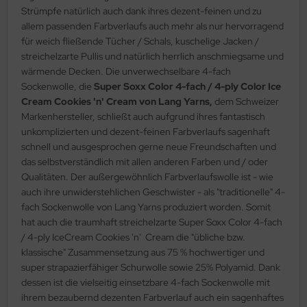
Strümpfe natürlich auch dank ihres dezent-feinen und zu
allem passenden Farbverlaufs auch mehr als nur hervorragend
für weich fließende Tücher / Schals, kuschelige Jacken /
streichelzarte Pullis und natürlich herrlich anschmiegsame und
wärmende Decken. Die unverwechselbare 4-fach
Sockenwolle, die
Super Soxx Color 4-fach / 4-ply Color Ice
Cream Cookies 'n' Cream von Lang Yarns,
dem Schweizer
Markenhersteller, schließt auch aufgrund ihres fantastisch
unkomplizierten und dezent-feinen Farbverlaufs sagenhaft
schnell und ausgesprochen gerne neue Freundschaften und
das selbstverständlich mit allen anderen Farben und / oder
Qualitäten. Der außergewöhnlich Farbverlaufswolle ist - wie
auch ihre unwiderstehlichen Geschwister - als "traditionelle" 4-
fach Sockenwolle von Lang Yarns produziert worden. Somit
hat auch die traumhaft streichelzarte Super Soxx Color 4-fach
/ 4-ply IceCream Cookies 'n' Cream die "übliche bzw.
klassische" Zusammensetzung aus 75 % hochwertiger und
super strapazierfähiger Schurwolle sowie 25% Polyamid. Dank
dessen ist die vielseitig einsetzbare 4-fach Sockenwolle mit
ihrem bezaubernd dezenten Farbverlauf auch ein sagenhaftes