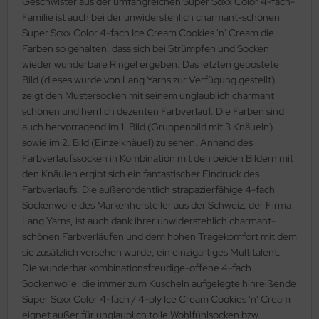
Geschwister aus der umfangreichen Super Soxx Color 4-fach-
Familie ist auch bei der unwiderstehlich charmant-schönen
Super Soxx Color 4-fach Ice Cream Cookies 'n' Cream die
Farben so gehalten, dass sich bei Strümpfen und Socken
wieder wunderbare Ringel ergeben. Das letzten gepostete
Bild (dieses wurde von Lang Yarns zur Verfügung gestellt)
zeigt den Mustersocken mit seinem unglaublich charmant
schönen und herrlich dezenten Farbverlauf. Die Farben sind
auch hervorragend im 1. Bild (Gruppenbild mit 3 Knäueln)
sowie im 2. Bild (Einzelknäuel) zu sehen. Anhand des
Farbverlaufssocken in Kombination mit den beiden Bildern mit
den Knäulen ergibt sich ein fantastischer Eindruck des
Farbverlaufs. Die außerordentlich strapazierfähige 4-fach
Sockenwolle des Markenhersteller aus der Schweiz, der Firma
Lang Yarns, ist auch dank ihrer unwiderstehlich charmant-
schönen Farbverläufen und dem hohen Tragekomfort mit dem
sie zusätzlich versehen wurde, ein einzigartiges Multitalent.
Die wunderbar kombinationsfreudige-offene 4-fach
Sockenwolle, die immer zum Kuscheln aufgelegte hinreißende
Super Soxx Color 4-fach / 4-ply Ice Cream Cookies 'n' Cream
eignet außer für unglaublich tolle Wohlfühlsocken bzw.