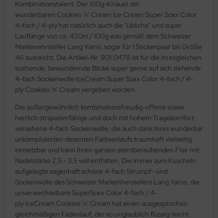
Kombinationstalent. Der 100g-Knäuel der
wunderbaren Cookies 'n' Cream Ice Cream Super Soxx Color
4-fach / 4-ply hat natürlich auch die "übliche" und super
Lauflänge von ca. 420m / 100g was gemäß dem Schweizer
Markenehrsteller Lang Yarns, sogar für 1 Sockenpaar bis Größe
46 ausreicht. Die Artikel-Nr. 901.0478 ist für die ihresgleichen
suchende, bewundernde Blicke super gerne auf sich ziehende
4-fach Sockenwolle IceCream Super Soxx Color 4-fach / 4-
ply Cookies 'n' Cream vergeben worden.
Die außergewöhnlich kombinationsfreudig-offene sowie
herrlich strapazierfähige und doch mit hohem Tragekomfort
versehene 4-fach Sockenwolle, die auch dank ihres wunderbar
unkomplizierten dezenten Farbverlaufs traumhaft vielseitig
einsetzbar und kann ihren ganzen atemberaubenden Flair mit
Nadelstärke 2,5 - 3,5 voll entfalten. Die immer zum Kuscheln
aufgelegte sagenhaft schöne 4-fach Strumpf- und
Sockenwolle des Schweizer Markenherstellers Lang Yarns, die
unverwechselbare SuperSoxx Color 4-fach / 4-
ply IceCream Cookies 'n' Cream hat einen ausgesprochen
gleichmäßigen Fadenlauf, der so unglaublich flüssig-leicht