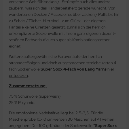
versehene Wohlfühlsocken / -Strümpfe auch alles andere
zaubern, was sich das Handarbeitsherz gerade wünscht. Von
wunderbaren Decken / Accessoires über Jacken / Pullis bis hin
zu Schals / Tücher. Hier sind - zum Glück - der eigenen
Fantasie keine Grenzen gesetzt, zumal sich die herrlich
unkomplizierte Sockenwolle mit ihrem ganz eigenen dezent-
schönen Farbverlauf auch super als Kombinationspartner
eignet.
Weitere außergewöhnliche Farbverläufe der herrlich
strapazierfähigen und doch ausgesprochen streichelzarten 4-
fach Sockenwolle
Super Soxx 4-fach von Lang Yarns
hier
entdecken
.
Zusammensetzung:
75 % Schurwolle (superwash)
25 % Polyamid.
Die empfohlene Nadelstärke liegt bei 2,5-3,5. Für die
Maschenprobe 10x10 cm werden 30 Maschen auf 41 Reihen
angegeben. Der 100 g-Knäuel der Sockenwolle
"Super Soxx