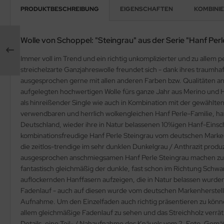
PRODUKTBESCHREIBUNG
EIGENSCHAFTEN
KOMBINIER
Wolle von Schoppel: "Steingrau" aus der Serie "Hanf Perl
Immer voll im Trend und ein richtig unkomplizierter und zu allem 
streichelzarte Ganzjahreswolle freundet sich - dank ihres traumha
ausgesprochen gerne mit allen anderen Farben bzw. Qualitäten an.
aufgelegten hochwertigen Wolle fürs ganze Jahr aus Merino und Ha
als hinreißender Single wie auch in Kombination mit der gewählten
verwendbaren und herrlich wolkengleichen Hanf Perle-Familie, hat
Deutschland, wieder ihre in Natur belassenen 10%igen Hanf-Einsc
kombinationsfreudige Hanf Perle Steingrau vom deutschen Marke
die zeitlos-trendige im sehr dunklen Dunkelgrau / Anthrazit pro
ausgesprochen anschmiegsamen Hanf Perle Steingrau machen zu könn
fantastisch gleichmäßig der dunkle, fast schon im Richtung Schw
auflockernden Hanffasern aufzeigen, die in Natur belassen wurden. 
Fadenlauf - auch auf diesen wurde vom deutschen Markenherstelle
Aufnahme. Um den Einzelfaden auch richtig präsentieren zu können
allem gleichmäßige Fadenlauf zu sehen und das Streichholz verrät 
Details, eine Teil- / Nahaufnahme des Knäuels vom 2. Foto. Gemä