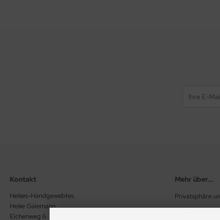
Kontakt
Mehr über...
Heikes-Handgewebtes
Privatsphäre u
Heike Galemann
Allgemeine Ge
Eichenweg 6