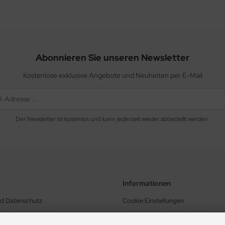
Abonnieren Sie unseren Newsletter
Kostenlose exklusive Angebote und Neuheiten per E-Mail
Der Newsletter ist kostenlos und kann jederzeit wieder abbestellt werden.
Informationen
nd Datenschutz
Cookie Einstellungen
schäftsbedingungen
Lieferung und Versandkosten