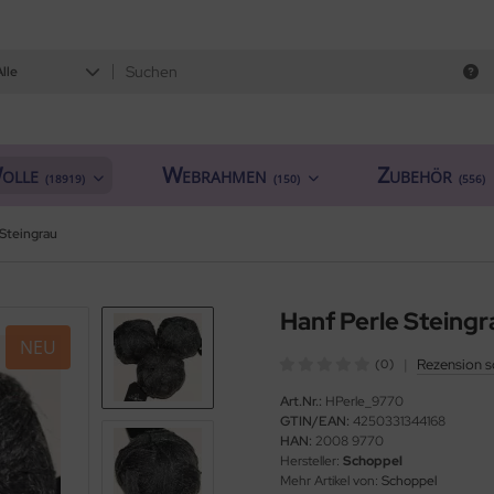
Alle
olle
Webrahmen
Zubehör
(18919)
(150)
(556)
 Steingrau
Hanf Perle Steingr
NEU
|
Rezension s
(0)
Art.Nr.:
HPerle_9770
GTIN/EAN:
4250331344168
HAN:
2008 9770
Hersteller:
Schoppel
Mehr Artikel von:
Schoppel