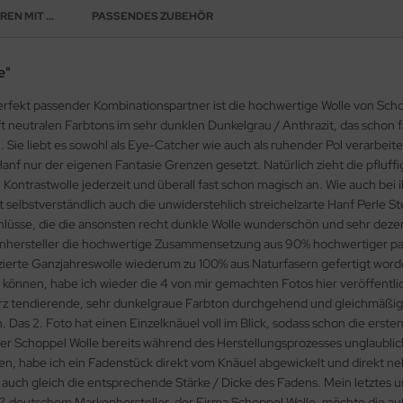
EN MIT ...
PASSENDES ZUBEHÖR
e"
perfekt passender Kombinationspartner ist die hochwertige Wolle von Schop
ft neutralen Farbtons im sehr dunklen Dunkelgrau / Anthrazit, das schon f
 Sie liebt es sowohl als Eye-Catcher wie auch als ruhender Pol verarbei
nf nur der eigenen Fantasie Grenzen gesetzt. Natürlich zieht die pfluff
 Kontrastwolle jederzeit und überall fast schon magisch an. Wie auch bei
 selbstverständlich auch die unwiderstehlich streichelzarte Hanf Perle 
hlüsse, die die ansonsten recht dunkle Wolle wunderschön und sehr dezen
nhersteller die hochwertige Zusammensetzung aus 90% hochwertiger pat
duzierte Ganzjahreswolle wiederum zu 100% aus Naturfasern gefertigt wo
en, habe ich wieder die 4 von mir gemachten Fotos hier veröffentlicht.
arz tendierende, sehr dunkelgraue Farbton durchgehend und gleichmäßig 
Das 2. Foto hat einen Einzelknäuel voll im Blick, sodass schon die ersten
r Schoppel Wolle bereits während des Herstellungsprozesses unglaublich 
, habe ich ein Fadenstück direkt vom Knäuel abgewickelt und direkt nebe
auch gleich die entsprechende Stärke / Dicke des Fadens. Mein letztes und
ß deutschem Markenhersteller, der Firma Schoppel Wolle, möchte die au