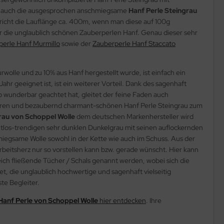
h ist auch die ausgesprochen anschmiegsame
Hanf Perle Steingrau
pricht die Lauflänge ca. 400m, wenn man diese auf 100g
ür die unglaublich schönen Zauberperlen Hanf. Genau dieser sehr
perle Hanf Murmillo
sowie der
Zauberperle Hanf Staccato
olle und zu 10% aus Hanf hergestellt wurde, ist einfach ein
ahr geeignet ist, ist ein weiterer Vorteil. Dank des sagenhaft
 wunderbar geachtet hat, gleitet der feine Faden auch
endbaren und bezaubernd charmant-schönen Hanf Perle Steingrau zum
grau von Schoppel Wolle
dem deutschen Markenhersteller wird
zeitlos-trendigen sehr dunklen Dunkelgrau mit seinen auflockernden
hmiegsame Wolle sowohl in der Kette wie auch im Schuss. Aus der
darbeitsherz nur so vorstellen kann bzw. gerade wünscht. Hier kann
weich fließende Tücher / Schals genannt werden, wobei sich die
et, die unglaublich hochwertige und sagenhaft vielseitig
te Begleiter.
Hanf Perle von Schoppel Wolle
hier entdecken
. Ihre