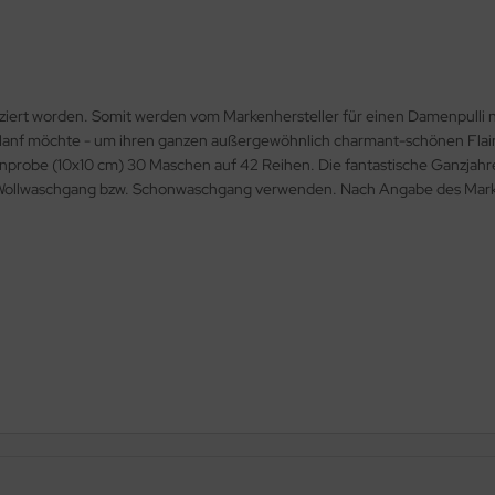
uziert worden. Somit werden vom Markenhersteller für einen Damenpulli 
nf möchte - um ihren ganzen außergewöhnlich charmant-schönen Flair auc
probe (10x10 cm) 30 Maschen auf 42 Reihen. Die fantastische Ganzjahre
ch Wollwaschgang bzw. Schonwaschgang verwenden. Nach Angabe des Marke