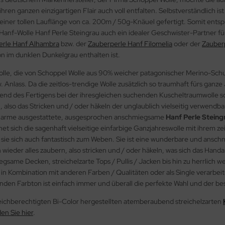
ihren ganzen einzigartigen Flair auch voll entfalten. Selbstverständlic
einer tollen Lauflänge von ca. 200m / 50g-Knäuel gefertigt. Somit ents
-Hanf-Wolle Hanf Perle Steingrau auch ein idealer Geschwister-Partner f
erle Hanf Alhambra
bzw. der
Zauberperle Hanf Filomelia
oder der
Zauber
on im dunklen Dunkelgrau enthalten ist.
lle, die von Schoppel Wolle aus 90% weicher patagonischer Merino-Schurw
 Anlass. Da die zeitlos-trendige Wolle zusätzlich so traumhaft fürs ganze J
rend des Fertigens bei der ihresgleichen suchenden Kuscheltraumwolle so
ten, also das Stricken und / oder häkeln der unglaublich vielseitig verw
Charme ausgestattete, ausgesprochen anschmiegsame
Hanf Perle Stein
net sich die sagenhaft vielseitige einfarbige Ganzjahreswolle mit ihrem 
t sie sich auch fantastisch zum Weben. Sie ist eine wunderbare und ansc
h wieder alles zaubern, also stricken und / oder häkeln, was sich das Han
gsame Decken, streichelzarte Tops / Pullis / Jacken bis hin zu herrlich 
 in Kombination mit anderen Farben / Qualitäten oder als Single verarbeit
den Farbton ist einfach immer und überall die perfekte Wahl und der bes
eichberechtigten Bi-Color hergestellten atemberaubend streichelzarten
en Sie hier
.