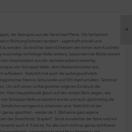
pel, die Steingrau aus der Serie Hanf Perle. Die fantastisch
ast in Richtung Schwarz tendiert - sagenhaft schnell und
tet zu werden. So sind hier beim Einsetzen der immer zum Kuscheln
ig-kuschelige einfarbige Wolle weitere, bewundernde Blicke sowohl
 ihren Geschwistern aus der atemberaubend vielseitig
Steingrau von Schoppel Wolle, dem Markenhersteller aus
t auflockern. Natürlich hat auch die außergewöhnlich
agonischer Merino-Schurwolle und 10% Hanf erhalten. Somit ist
rden. Um sich einen umfangreichen eigenen Eindruck der
 Mein Hauptbild soll gleich auf den ersten Blick zeigen, wie
von Schoppel Wolle produziert wurde und auch gleichzeitig die
 Details hervorragend zu erkennen sind. Natürlich ist der
genau geachtet - wieder als 3. Bild seine ganz eigene
n das Streichholz "drapiert". So ist wunderbar der feine und vor
 somit auch 4. Foto ist, für alle noch nicht so genau sichtbaren
ßergewöhnlich unkomplizierte Hanf Perle Steingrau mit