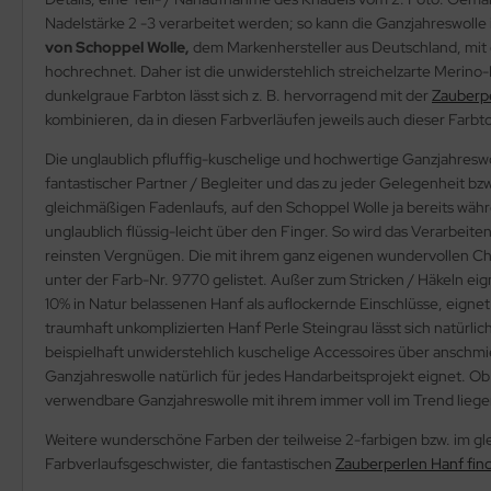
Nadelstärke 2 -3 verarbeitet werden; so kann die Ganzjahreswolle 
von Schoppel Wolle,
dem Markenhersteller aus Deutschland, mit 
hochrechnet. Daher ist die unwiderstehlich streichelzarte Merino
dunkelgraue Farbton lässt sich z. B. hervorragend mit der
Zauberp
kombinieren, da in diesen Farbverläufen jeweils auch dieser Farbt
Die unglaublich pfluffig-kuschelige und hochwertige Ganzjahreswo
fantastischer Partner / Begleiter und das zu jeder Gelegenheit bzw.
gleichmäßigen Fadenlaufs, auf den Schoppel Wolle ja bereits wäh
unglaublich flüssig-leicht über den Finger. So wird das Verarbei
reinsten Vergnügen. Die mit ihrem ganz eigenen wundervollen 
unter der Farb-Nr. 9770 gelistet. Außer zum Stricken / Häkeln eig
10% in Natur belassenen Hanf als auflockernde Einschlüsse, eigne
traumhaft unkomplizierten Hanf Perle Steingrau lässt sich natürlic
beispielhaft unwiderstehlich kuschelige Accessoires über anschmie
Ganzjahreswolle natürlich für jedes Handarbeitsprojekt eignet. Ob
verwendbare Ganzjahreswolle mit ihrem immer voll im Trend liegen
Weitere wunderschöne Farben der teilweise 2-farbigen bzw. im gl
Farbverlaufsgeschwister, die fantastischen
Zauberperlen Hanf find