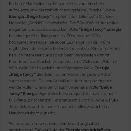
Farben / Materialien an. Für die immer zum Kuscheln
aufgelegte unwiderstehlich charakterfeine „Puschel“-Wolle
Energia „Beige fancy“
empfiehlt der italienische Marken-
Hersteller „Adriafil“ Handwäsche. Der 50g-Knäuel der zeitlos-
eleganten und ausdrucksstarken Wolle
“Beige fancy“ Energia
hat eine gute Lauflänge von ca. 70m, was auf 100 g
hochgerechnet sogar die super Lauflänge von ca. 140 m
ergibt. Der interessante Fadenlauf macht das Stricken / Häkeln
herrlich interessant und schon beim Verarbeiten kommt
Freude auf das Strickstück auf. Auch als "Wolle zum Weben /
Web-Wolle" ist die weiche und charmante Wolle
Energia
„Beige fancy“
des italienischen Markenherstellers Adriafil
super geeignet. Die von Adriafil mit dem ihr ganz eigenen
wundervollen Charakter („flags“) versehene Wolle
“Beige
fancy“ Energia
eignet sich hervorragend als faszinierender
Blickfang „zwischendrin“ und natürlich auch für Jacken, Pullis,
Tops, Schals und Tücher – rundum für alles was sich das
Handarbeitsherz wünscht.
Weitere, zum Träumen einladende und unglaublich
streichelzarte Farbverläufe der
Energia von Adriafi
hier