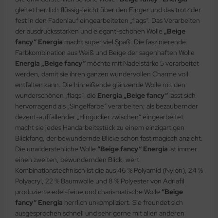
gleitet herrlich flüssig-leicht über den Finger und das trotz der
fest in den Fadenlauf eingearbeiteten „flags“. Das Verarbeiten
der ausdrucksstarken und elegant-schönen Wolle
„Beige
fancy“ Energia
macht super viel Spaß. Die faszinierende
Farbkombination aus Weiß und Beige der sagenhaften Wolle
Energia „Beige fancy“
möchte mit Nadelstärke 5 verarbeitet
werden, damit sie ihren ganzen wundervollen Charme voll
entfalten kann. Die hinreißende glänzende Wolle mit den
wunderschönen „flags“, die
Energia „Beige fancy“
lässt sich
hervorragend als „Singelfarbe“ verarbeiten; als bezaubernder
dezent-auffallender „Hingucker zwischen“ eingearbeitet
macht sie jedes Handarbeitsstück zu einem einzigartigen
Blickfang, der bewundernde Blicke schon fast magisch anzieht.
Die unwiderstehliche Wolle
“Beige fancy“ Energia
ist immer
einen zweiten, bewundernden Blick, wert.
Kombinationstechnisch ist die aus 46 % Polyamid (Nylon), 24 %
Polyacryl, 22 % Baumwolle und 8 % Polyester von Adriafil
produzierte edel-feine und charismatische Wolle
“Beige
fancy“ Energia
herrlich unkompliziert. Sie freundet sich
ausgesprochen schnell und sehr gerne mit allen anderen