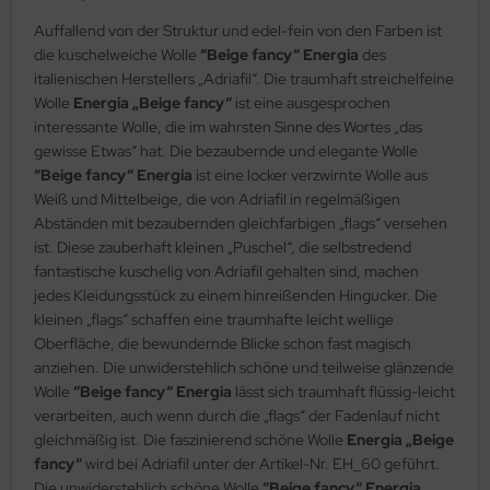
Auffallend von der Struktur und edel-fein von den Farben ist
die kuschelweiche Wolle
“Beige fancy“ Energia
des
italienischen Herstellers „Adriafil“. Die traumhaft streichelfeine
Wolle
Energia „Beige fancy“
ist eine ausgesprochen
interessante Wolle, die im wahrsten Sinne des Wortes „das
gewisse Etwas“ hat. Die bezaubernde und elegante Wolle
“Beige fancy“ Energia
ist eine locker verzwirnte Wolle aus
Weiß und Mittelbeige, die von Adriafil in regelmäßigen
Abständen mit bezaubernden gleichfarbigen „flags“ versehen
ist. Diese zauberhaft kleinen „Puschel“, die selbstredend
fantastische kuschelig von Adriafil gehalten sind, machen
jedes Kleidungsstück zu einem hinreißenden Hingucker. Die
kleinen „flags“ schaffen eine traumhafte leicht wellige
Oberfläche, die bewundernde Blicke schon fast magisch
anziehen. Die unwiderstehlich schöne und teilweise glänzende
Wolle
“Beige fancy“ Energia
lässt sich traumhaft flüssig-leicht
verarbeiten, auch wenn durch die „flags“ der Fadenlauf nicht
gleichmäßig ist. Die faszinierend schöne Wolle
Energia „Beige
fancy“
wird bei Adriafil unter der Artikel-Nr. EH_60 geführt.
Die unwiderstehlich schöne Wolle
“Beige fancy“ Energia