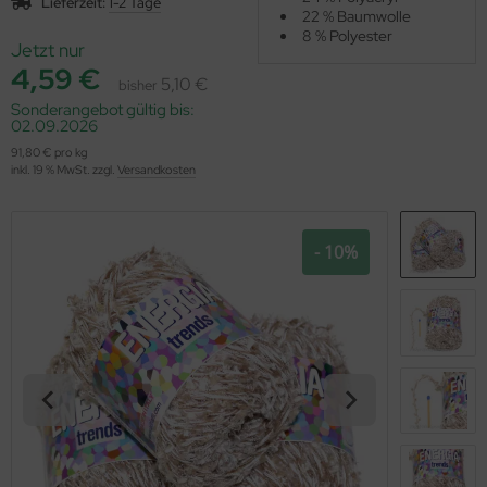
Lieferzeit:
1-2 Tage
OOLADDICTS
22 % Baumwolle
(276)
8 % Polyester
Jetzt nur
4,59 €
5,10 €
bisher
Sonderangebot gültig bis:
02.09.2026
91,80 € pro kg
inkl. 19 % MwSt. zzgl.
Versandkosten
- 10%