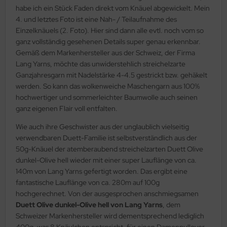
habe ich ein Stück Faden direkt vom Knäuel abgewickelt. Mein
4. und letztes Foto ist eine Nah- / Teilaufnahme des
Einzelknäuels (2. Foto). Hier sind dann alle evtl. noch vom so
ganz vollständig gesehenen Details super genau erkennbar.
Gemäß dem Markenhersteller aus der Schweiz, der Firma
Lang Yarns, möchte das unwiderstehlich streichelzarte
Ganzjahresgarn mit Nadelstärke 4-4.5 gestrickt bzw. gehäkelt
werden. So kann das wolkenweiche Maschengarn aus 100%
hochwertiger und sommerleichter Baumwolle auch seinen
ganz eigenen Flair voll entfalten.
Wie auch ihre Geschwister aus der unglaublich vielseitig
verwendbaren Duett-Familie ist selbstverständlich aus der
50g-Knäuel der atemberaubend streichelzarten Duett Olive
dunkel-Olive hell wieder mit einer super Lauflänge von ca.
140m von Lang Yarns gefertigt worden. Das ergibt eine
fantastische Lauflänge von ca. 280m auf 100g
hochgerechnet. Von der ausgesprochen anschmiegsamen
Duett Olive dunkel-Olive hell von Lang Yarns
, dem
Schweizer Markenhersteller wird dementsprechend lediglich
400g, was 8 Knäulchen entspricht, für einen Damenpullover