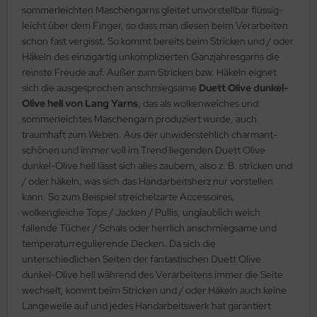
sommerleichten Maschengarns gleitet unvorstellbar flüssig-
leicht über dem Finger, so dass man diesen beim Verarbeiten
schon fast vergisst. So kommt bereits beim Stricken und / oder
Häkeln des einzigartig unkomplizierten Ganzjahresgarns die
reinste Freude auf. Außer zum Stricken bzw. Häkeln eignet
sich die ausgesprochen anschmiegsame
Duett Olive dunkel-
Olive hell von Lang Yarns
, das als wolkenweiches und
sommerleichtes Maschengarn produziert wurde, auch
traumhaft zum Weben. Aus der unwiderstehlich charmant-
schönen und immer voll im Trend liegenden Duett Olive
dunkel-Olive hell lässt sich alles zaubern, also z. B. stricken und
/ oder häkeln, was sich das Handarbeitsherz nur vorstellen
kann. So zum Beispiel streichelzarte Accessoires,
wolkengleiche Tops / Jacken / Pullis, unglaublich weich
fallende Tücher / Schals oder herrlich anschmiegsame und
temperaturregulierende Decken. Da sich die
unterschiedlichen Seiten der fantastischen Duett Olive
dunkel-Olive hell während des Verarbeitens immer die Seite
wechselt, kommt beim Stricken und / oder Häkeln auch keine
Langeweile auf und jedes Handarbeitswerk hat garantiert