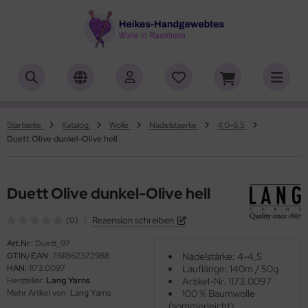
ALLES ANZEIGEN AUS HERSTELLER
ALLES ANZEIGEN AUS WOLLE
ALLES ANZEIGEN AUS WEBRAHMEN
ALLES ANZEIGEN AUS ZUBEHÖR
ALLES ANZEIGEN AUS SONDERPOSTEN
(18919)
(556)
(4762)
(150)
(7)
iafil
tikelname
ttgarn
asperlen geschliffen
trakan
(779)
(50)
(2)
(4553)
(39)
Startseite
Katalog
Wolle
Nadelstaerke
4,0-6,5
Duett Olive dunkel-Olive hell
rner
ilaufgarn/-Wolle
nd-Webrahmen
öpfe
ulia - Lang Yarns
(222)
(3)
(2)
(4)
(4)
tia
rbton
hiffchen/Webnadeln/Zubehör
rick- und Häkelnadeln
yle
(331)
(1)
(5196)
(416)
(18)
Duett Olive dunkel-Olive hell
ng Yarns
mplettsets
arterset
ickliesel
(6)
(1)
(1776)
(1)
|
Rezension schreiben
(0)
al
uflaenge
schwebrahmen
itschriften
(3)
(4122)
(97)
(13)
Art.Nr.:
Duett_97
GTIN/EAN:
7611862372988
Nadelstärke: 4-4,5
o Lana
delstaerke
bblatt / Gatterkamm
(14)
(5010)
(41)
HAN:
1173.0097
Lauflänge: 140m / 50g
Hersteller:
Lang Yarns
Artikel-Nr. 1173.0097
hoppel
llstränge zum Färben
brahmen Allgäuer (Schulwebrahmen)
(1361)
(33)
(8)
Mehr Artikel von:
Lang Yarns
100 % Baumwolle
(sommerleicht)