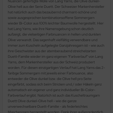
Nuancen gefertigte Wolle von Lang Yarns, die Olive dunkel-
Olive hell aus der Serie Duett. Der Schweizer Markenhersteller
hat natürlich auch das bezaubernd charmant-schöne und
sowie ausgesprochen kombinationsoffene Sommergarn
wieder Bi-Color aus 100% leichter Baumwolle hergestellt. Hier
hat Lang Yarns, wie ihre Namensgebung schon deutlich
aufzeigt, die vielseitigen Farbnuancen in hellen und dunklen
Olive verwandt. Das sagenhaft vielfältig verwendbare und
immer zum Kuscheln aufgelegte Ganzjahresgarn ist - wie auch
ihre Geschwister aus der atemberaubend streichelzarten
Duett-Familie wieder im ganz eigenen "Farbverlauf" von Lang
Yarns, dem Markenhersteller aus der Schweiz produziert
worden. Für diesen einzigartigen Verlauf hat Lang Yarns das 2-
faribge Sommergarn mit jeweils einer Farbnuance, also
entweder die Olive dunkel bzw. die Olive hell pro Seite
eingefärbt, sodass sich beim Stricken und / oder Häkeln ganz
automatisch ein eigener und ganz individueller Bi-Color-
Farbverlauf ergibt. Natürlich ist auch das Kuscheltraumgarn
Duett Olive dunkel-Olive hell - wie die ganze
unverwechselbare Duett-Familie - als federleichtes
Maschengarn hergestellt worden. Dank ihrer außerordentlich