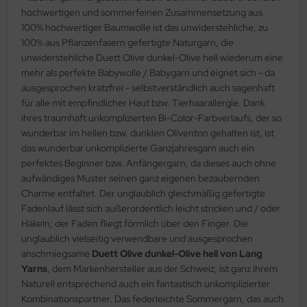
hochwertigen und sommerfeinen Zusammensetzung aus
100% hochwertiger Baumwolle ist das unwiderstehliche, zu
100% aus Pflanzenfasern gefertigte Naturgarn, die
unwiderstehliche Duett Olive dunkel-Olive hell wiederum eine
mehr als perfekte Babywolle / Babygarn und eignet sich - da
ausgesprochen kratzfrei - selbstverständlich auch sagenhaft
für alle mit empfindlicher Haut bzw. Tierhaarallergie. Dank
ihres traumhaft unkomplizierten Bi-Color-Farbverlaufs, der so
wunderbar im hellen bzw. dunklen Oliventon gehalten ist, ist
das wunderbar unkomplizierte Ganzjahresgarn auch ein
perfektes Beginner bzw. Anfängergarn, da dieses auch ohne
aufwändiges Muster seinen ganz eigenen bezaubernden
Charme entfaltet. Der unglaublich gleichmäßig gefertigte
Fadenlauf lässt sich außerordentlich leicht stricken und / oder
Häkeln; der Faden fliegt förmlich über den Finger. Die
unglaublich vielseitig verwendbare und ausgesprochen
anschmiegsame
Duett Olive dunkel-Olive hell von Lang
Yarns
, dem Markenhersteller aus der Schweiz, ist ganz ihrem
Naturell entsprechend auch ein fantastisch unkomplizierter
Kombinationspartner. Das federleichte Sommergarn, das auch