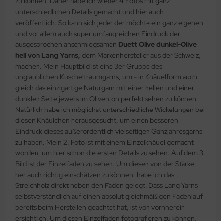
zu können. Daher habe ich wieder 4 Fotos mit ganz
unterschiedlichen Details gemacht und hier auch
veröffentlich. So kann sich jeder der möchte ein ganz eigenen
und vor allem auch super umfangreichen Eindruck der
ausgesprochen anschmiegsamen
Duett Olive dunkel-Olive
hell von Lang Yarns,
dem Markenhersteller aus der Schweiz,
machen. Mein Hauptbild ist eine 3er Gruppe des
unglaublichen Kuscheltraumgarns, um - in Knäuelform auch
gleich das einzigartige Naturgarn mit einer hellen und einer
dunklen Seite jeweils im Oliventon perfekt sehen zu können.
Natürlich habe ich möglichst unterschiedliche Wickelungen bei
diesen Knäulchen herausgesucht, um einen besseren
Eindruck dieses außerordentlich vielseitigen Ganzjahresgarns
zu haben. Mein 2. Foto ist mit einem Einzelknäuel gemacht
worden, um hier schon die ersten Details zu sehen. Auf dem 3.
Bild ist der Einzelfaden zu sehen. Um diesen von der Stärke
her auch richtig einschätzen zu können, habe ich das
Streichholz direkt neben den Faden gelegt. Dass Lang Yarns
selbstverständlich auf einen absolut gleichmäßigen Fadenlauf
bereits beim Herstellen geachtet hat, ist von vornherein
ersichtlich. Um diesen Einzelfaden fotografieren zu können,