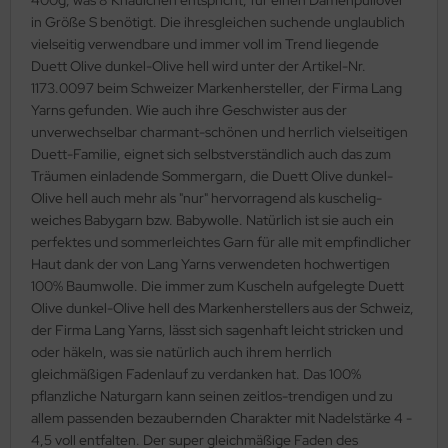
in Größe S benötigt. Die ihresgleichen suchende unglaublich
vielseitig verwendbare und immer voll im Trend liegende
Duett Olive dunkel-Olive hell wird unter der Artikel-Nr.
1173.0097 beim Schweizer Markenhersteller, der Firma Lang
Yarns gefunden. Wie auch ihre Geschwister aus der
unverwechselbar charmant-schönen und herrlich vielseitigen
Duett-Familie, eignet sich selbstverständlich auch das zum
Träumen einladende Sommergarn, die Duett Olive dunkel-
Olive hell auch mehr als "nur" hervorragend als kuschelig-
weiches Babygarn bzw. Babywolle. Natürlich ist sie auch ein
perfektes und sommerleichtes Garn für alle mit empfindlicher
Haut dank der von Lang Yarns verwendeten hochwertigen
100% Baumwolle. Die immer zum Kuscheln aufgelegte Duett
Olive dunkel-Olive hell des Markenherstellers aus der Schweiz,
der Firma Lang Yarns, lässt sich sagenhaft leicht stricken und
oder häkeln, was sie natürlich auch ihrem herrlich
gleichmäßigen Fadenlauf zu verdanken hat. Das 100%
pflanzliche Naturgarn kann seinen zeitlos-trendigen und zu
allem passenden bezaubernden Charakter mit Nadelstärke 4 -
4,5 voll entfalten. Der super gleichmäßige Faden des