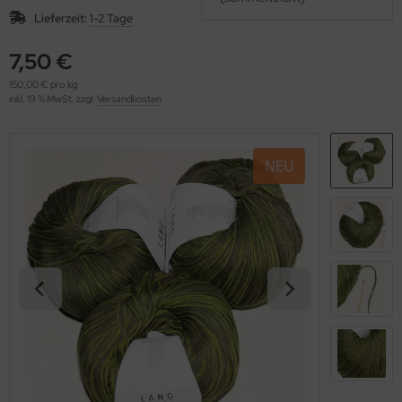
OOLADDICTS
(276)
Lieferzeit:
1-2 Tage
7,50 €
150,00 € pro kg
inkl. 19 % MwSt. zzgl.
Versandkosten
NEU