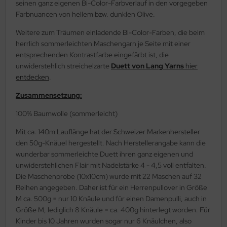
seinen ganz eigenen Bi-Color-Farbverlauf in den vorgegeben
Farbnuancen von hellem bzw. dunklen Olive.
Weitere zum Träumen einladende Bi-Color-Farben, die beim
herrlich sommerleichten Maschengarn je Seite mit einer
entsprechenden Kontrastfarbe eingefärbt ist, die
unwiderstehlich streichelzarte
Duett von Lang Yarns
hier
entdecken
.
Zusammensetzung:
100% Baumwolle (sommerleicht)
Mit ca. 140m Lauflänge hat der Schweizer Markenhersteller
den 50g-Knäuel hergestellt. Nach Herstellerangabe kann die
wunderbar sommerleichte Duett ihren ganz eigenen und
unwiderstehlichen Flair mit Nadelstärke 4 - 4,5 voll entfalten.
Die Maschenprobe (10x10cm) wurde mit 22 Maschen auf 32
Reihen angegeben. Daher ist für ein Herrenpullover in Größe
M ca. 500g = nur 10 Knäule und für einen Damenpulli, auch in
Größe M, lediglich 8 Knäule = ca. 400g hinterlegt worden. Für
Kinder bis 10 Jahren wurden sogar nur 6 Knäulchen, also