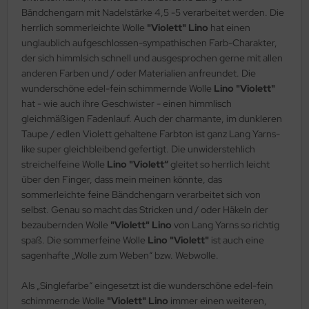
Bändchengarn mit Nadelstärke 4,5 -5 verarbeitet werden. Die
herrlich sommerleichte Wolle
"Violett" Lino
hat einen
unglaublich aufgeschlossen-sympathischen Farb-Charakter,
der sich himmlsich schnell und ausgesprochen gerne mit allen
anderen Farben und / oder Materialien anfreundet. Die
wunderschöne edel-fein schimmernde Wolle
Lino "Violett"
hat - wie auch ihre Geschwister - einen himmlisch
gleichmäßigen Fadenlauf. Auch der charmante, im dunkleren
Taupe / edlen Violett gehaltene Farbton ist ganz Lang Yarns-
like super gleichbleibend gefertigt. Die unwiderstehlich
streichelfeine Wolle
Lino "Violett“
gleitet so herrlich leicht
über den Finger, dass mein meinen könnte, das
sommerleichte feine Bändchengarn verarbeitet sich von
selbst. Genau so macht das Stricken und / oder Häkeln der
bezaubernden Wolle
"Violett" Lino
von Lang Yarns so richtig
spaß. Die sommerfeine Wolle
Lino "Violett"
ist auch eine
sagenhafte „Wolle zum Weben“ bzw. Webwolle.
Als „Singlefarbe“ eingesetzt ist die wunderschöne edel-fein
schimmernde Wolle
"Violett" Lino
immer einen weiteren,