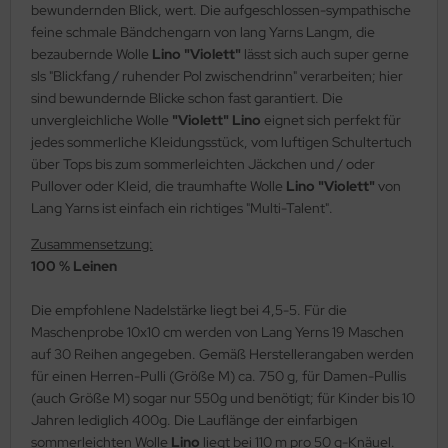
bewundernden Blick, wert. Die aufgeschlossen-sympathische
feine schmale Bändchengarn von lang Yarns Langm, die
bezaubernde Wolle
Lino "Violett"
lässt sich auch super gerne
sls "Blickfang / ruhender Pol zwischendrinn" verarbeiten; hier
sind bewundernde Blicke schon fast garantiert. Die
unvergleichliche Wolle
"Violett" Lino
eignet sich perfekt für
jedes sommerliche Kleidungsstück, vom luftigen Schultertuch
über Tops bis zum sommerleichten Jäckchen und / oder
Pullover oder Kleid, die traumhafte Wolle
Lino "Violett"
von
Lang Yarns ist einfach ein richtiges "Multi-Talent".
Zusammensetzung:
100 % Leinen
Die empfohlene Nadelstärke liegt bei 4,5-5. Für die
Maschenprobe 10x10 cm werden von Lang Yerns 19 Maschen
auf 30 Reihen angegeben. Gemäß Herstellerangaben werden
für einen Herren-Pulli (Größe M) ca. 750 g, für Damen-Pullis
(auch Größe M) sogar nur 550g und benötigt; für Kinder bis 10
Jahren lediglich 400g. Die Lauflänge der einfarbigen
sommerleichten Wolle
Lino
liegt bei 110 m pro 50 g-Knäuel.