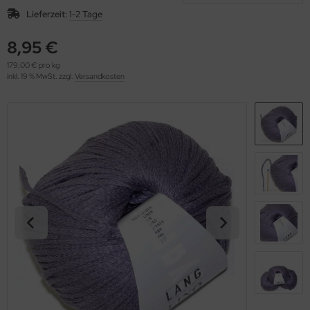
OOLADDICTS
(276)
Lieferzeit:
1-2 Tage
8,95 €
179,00 € pro kg
inkl. 19 % MwSt. zzgl.
Versandkosten