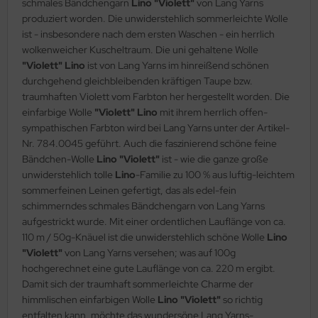
schmales Bändchengarn
Lino "Violett"
von Lang Yarns
produziert worden. Die unwiderstehlich sommerleichte Wolle
ist - insbesondere nach dem ersten Waschen - ein herrlich
wolkenweicher Kuscheltraum. Die uni gehaltene Wolle
"Violett" Lino
ist von Lang Yarns im hinreißend schönen
durchgehend gleichbleibenden kräftigen Taupe bzw.
traumhaften Violett vom Farbton her hergestellt worden. Die
einfarbige Wolle
"Violett" Lino
mit ihrem herrlich offen-
sympathischen Farbton wird bei Lang Yarns unter der Artikel-
Nr. 784.0045 geführt. Auch die faszinierend schöne feine
Bändchen-Wolle
Lino "Violett"
ist - wie die ganze große
unwiderstehlich tolle
Lino
-Familie zu 100 % aus luftig-leichtem
sommerfeinen Leinen gefertigt, das als edel-fein
schimmerndes schmales Bändchengarn von Lang Yarns
aufgestrickt wurde. Mit einer ordentlichen Lauflänge von ca.
110 m / 50g-Knäuel ist die unwiderstehlich schöne Wolle
Lino
"Violett"
von Lang Yarns versehen; was auf 100g
hochgerechnet eine gute Lauflänge von ca. 220 m ergibt.
Damit sich der traumhaft sommerleichte Charme der
himmlischen einfarbigen Wolle
Lino "Violett"
so richtig
entfalten kann, möchte das wundersöne Lang Yarns-