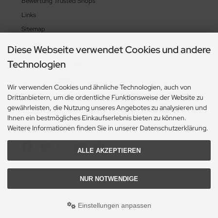
Bewertung Trusted Shops
Links
Sitemap
Diese Webseite verwendet Cookies und andere
Technologien
Zahlungsmethoden
Wir verwenden Cookies und ähnliche Technologien, auch von
Drittanbietern, um die ordentliche Funktionsweise der Website zu
gewährleisten, die Nutzung unseres Angebotes zu analysieren und
Ihnen ein bestmögliches Einkaufserlebnis bieten zu können.
Weitere Informationen finden Sie in unserer Datenschutzerklärung.
Social Media
ALLE AKZEPTIEREN
NUR NOTWENDIGE
© 2026 Heikes-Handgewebtes
heikes-handgewebtes.de/shop/ - All rights reserved.
Einstellungen anpassen