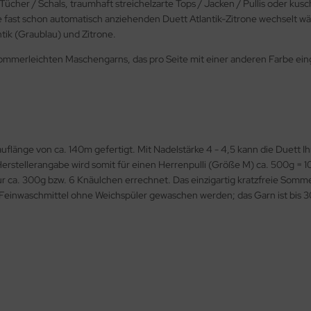
cher / Schals, traumhaft streichelzarte Tops / Jacken / Pullis oder kusc
fast schon automatisch anziehenden Duett Atlantik-Zitrone wechselt währ
ntik (Graublau) und Zitrone.
mmerleichten Maschengarns, das pro Seite mit einer anderen Farbe eing
auflänge von ca. 140m gefertigt. Mit Nadelstärke 4 - 4,5 kann die Duett 
stellerangabe wird somit für einen Herrenpulli (Größe M) ca. 500g = 1
nur ca. 300g bzw. 6 Knäulchen errechnet. Das einzigartig kratzfreie Som
Feinwaschmittel ohne Weichspüler gewaschen werden; das Garn ist bis 