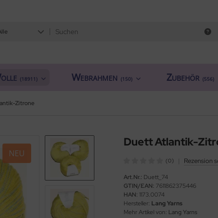
Alle
olle
Webrahmen
Zubehör
(18911)
(150)
(556)
antik-Zitrone
Duett Atlantik-Zit
NEU
|
Rezension s
(0)
Art.Nr.:
Duett_74
GTIN/EAN:
7611862375446
HAN:
1173.0074
Hersteller:
Lang Yarns
Mehr Artikel von:
Lang Yarns