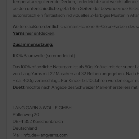
temperaturregulierende Decken, federleichte und weich fallende Tü
beiden unterschiedliche gefärbten Seiten der bewundernde Blicke 
automatisch ein fantastisch individuelles 2-farbiges Muster in Atla
Weitere außerordentlich charmant-schöne Bi-Color-Farben des so
Yarns
hier entdecken
.
Zusammensetzung:
100% Baumwolle (sommerleicht)
Das 100% pflanzliche Naturgarn ist als 50g-Knäuel mit der super L
von Lang Yarns mit 22 Maschen auf 32 Reihen angegeben. Nach Her
= ca. 400g veranschlagt. Für Kinder bis 10 Jahren wurden sogar 
Duett
möchte nach Angabe des Schweizer Markenherstellers mit 
LANG GARN & WOLLE GMBH
Püllenweg 20
DE-41352 Korschenbroich
Deutschland
Mail: info.de@langyarns.com