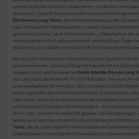
unterschiedlichen Ansichten präsentieren, um alle evtl. interessa
genommen. Diese Knäule sind möglichst unterschiedlich gewicke
Zitrone von Lang Yarns,
dem Markenhersteller aus der Schweiz ist
habe. Um auch ein Stärkenvergleich zu haben, habe ich das Streic
gemachte Foto bzw. das 4. Bild ist eine Nah- / Teilaufnahme des ei
unkomplizierte und mit außergewöhnlich gleichmäßigen Faden herg
Stricken bzw. zum Häkeln und dank der 100% hochwertigen Baumwoll
Wie auch ihre fantastischen Geschwister aus der Duett-Familie is
produziert worden. Diese Lauflänge hochgerechnet auf 100g ergib
ausgesprochen anschmiegsamen
Duett Atlantik-Zitrone Lang 
von Lang Yarns die Artikel-Nr. 1173.0074 erhalten. Wie auch ihre
unverwechselbare Sommergarn, das Kuscheltraum Duett Atlantik-Zi
hervorragend für alle mit empfindlicher Haut. Das wunderbar unkomp
oder häkeln, was auch an ihrem herrlich gleichmäßigen Fadenlau
unkomplizierten Charakter mit Nadelstärke 4 - 4,5 super entfalte
dem Finger, man könnte schon fast glauben, das Ganzjahresgarn 
bereits gute Laue bzw. reinste Freude auf. Neben dem Stricken un
Yarns
, das als außerordentlich streichelzartes und sommerleic
unkomplizierten Duett Atlantik-Zitrone lässt sich selbstverständl