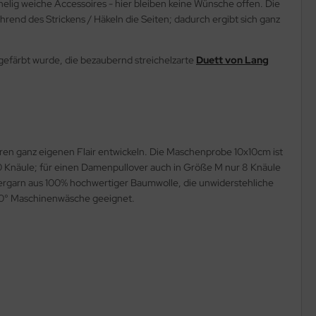
helig weiche Accessoires - hier bleiben keine Wünsche offen. Die
end des Strickens / Häkeln die Seiten; dadurch ergibt sich ganz
efärbt wurde, die bezaubernd streichelzarte
Duett von Lang
Ihren ganz eigenen Flair entwickeln. Die Maschenprobe 10x10cm ist
0 Knäule; für einen Damenpullover auch in Größe M nur 8 Knäule
mergarn aus 100% hochwertiger Baumwolle, die unwiderstehliche
30° Maschinenwäsche geeignet.