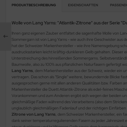
PRODUKTBESCHREIBUNG
EIGENSCHAFTEN
PASSEND
Wolle von Lang Yarns: "Atlantik-Zitrone" aus der Serie "D
Ihren ganz eigenen Zauber entfaltet die sagenhafte Wolle von Lang
Sommergarn ist von Lang Yarns - wie auch ihre Geschwister aus d
hat der Schweizer Markenhersteller - wie ihre Namensgebung schon
ausdrucksstarken leicht kräftig-dunkleren Gelb gehalten. Dieser e
Unterstreichung des hinreißenden Sommergarns. Selbstverständlic
Baumwolle, also zu 100% aus pflanzlichen Naturfasern gefertigt 
Lang Yarns
, dem Markenhersteller aus der Schweiz, wieder ein u
vertragen. Das schon als "Single" weitere, bewundernde Blicke fas
ausgesprochen gerne mit allen anderen Qualitäten bzw. Farben an
Markenhersteller die Duett Atlantik-Zitrone als edel-feines Masch
Vorankommen und zum Anderen ergibt sich wegen der beiden unter
gleichmäßige Faden während des Verarbeitens (also dem Strickens
unglaublich gleichmäßigen Fadenlauf und der richtigen Einfärbe
Zitrone von Lang Yarns
, dem Schweizer Markenhersteller, ein fa
dank seiner temperaturregulierenden Fasern zu jeder Jahreszeit ei
etwas dunkleren und kräftigeren Gelb sowie dem harmonisch-dezent