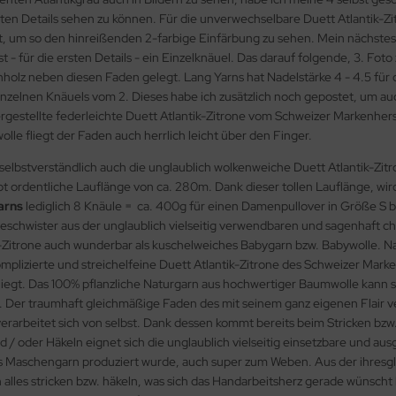
nten Details sehen zu können. Für die unverwechselbare Duett Atlantik-Zi
lt, um so den hinreißenden 2-farbige Einfärbung zu sehen. Mein nächst
 - für die ersten Details - ein Einzelknäuel. Das darauf folgende, 3. Fot
hholz neben diesen Faden gelegt. Lang Yarns hat Nadelstärke 4 - 4.5 für
nzelnen Knäuels vom 2. Dieses habe ich zusätzlich noch gepostet, um auch
estellte federleichte Duett Atlantik-Zitrone vom Schweizer Markenherste
e fliegt der Faden auch herrlich leicht über den Finger.
t selbstverständlich auch die unglaublich wolkenweiche Duett Atlantik-Zi
t ordentliche Lauflänge von ca. 280m. Dank dieser tollen Lauflänge, wi
Yarns
lediglich 8 Knäule = ca. 400g für einen Damenpullover in Größe S 
 Geschwister aus der unglaublich vielseitig verwendbaren und sagenhaft 
trone auch wunderbar als kuschelweiches Babygarn bzw. Babywolle. Natü
lizierte und streichelfeine Duett Atlantik-Zitrone des Schweizer Markenher
f liegt. Das 100% pflanzliche Naturgarn aus hochwertiger Baumwolle kan
n. Der traumhaft gleichmäßige Faden des mit seinem ganz eigenen Flair v
verarbeitet sich von selbst. Dank dessen kommt bereits beim Stricken b
d / oder Häkeln eignet sich die unglaublich vielseitig einsetzbare und
htes Maschengarn produziert wurde, auch super zum Weben. Aus der ihr
ich alles stricken bzw. häkeln, was sich das Handarbeitsherz gerade wünsc