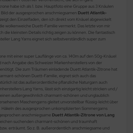
trone habe ich als 1. bzw. Hauptfoto eine Gruppe aus 3 Knäulen
es Bild der ausgesprochen anschmiegsamen
Duett Atlantik-
o zeigt den Einzelfaden, den ich direkt vom Knäuel abgewickelt
 die wolkenweiche Duett-Familie vermerkt. Das letzte von mir
 die kleinsten Details richtig zeigen zu können. Die fantastisch
ller Lang Yarns eignet sich selbstverständlich super zum
trone mit einer super Lauflänge von ca. 140m auf den 50g-Knäuel
rd nach Angabe des Schweizer Markenherstellers von der
benötigt. Die zum Träumen einladende Duett Atlantik-Zitrone hat
charmant-schönen Duett-Familie, eignet sich auch das
rlich ist das außerordentliche pflanzliche Naturgarn auch
stellers Lang Yarns, lässt sich einzigartig leicht stricken und /
n seinen außergewöhnlich charmant-schönen und unglaublich
ersehenen Maschengarns gleitet unvorstellbar flüssig-leicht über
zw. Häkeln des ausgesprochen unkomplizierten Sommergarns
 ausgesprochen anschmiegsame
Duett Atlantik-Zitrone von Lang
esgleichen suchenden charmant-schönen und traumhaft
ht bzw. erträumt. So z. B. außerordentlich anschmiegsame und