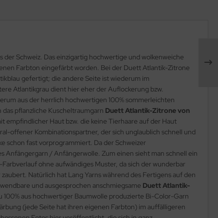
aus der Schweiz. Das einzigartig hochwertige und wolkenweiche
enen Farbton eingefärbt worden. Bei der Duett Atlantik-Zitrone
kblau gefertigt; die andere Seite ist wiederum im
tere Atlantikgrau dient hier eher der Auflockerung bzw.
iederum aus der herrlich hochwertigen 100% sommerleichten
h das pflanzliche Kuscheltraumgarn
Duett Atlantik-Zitrone von
t empfindlicher Haut bzw. die keine Tierhaare auf der Haut
ral-offener Kombinationspartner, der sich unglaublich schnell und
ke schon fast vorprogrammiert. Da der Schweizer
ndes Anfängergarn / Anfängerwolle. Zum einen sieht man schnell ein
-Farbverlauf ohne aufwändiges Muster, da sich der wunderbar
 zaubert. Natürlich hat Lang Yarns während des Fertigens auf den
ig verwendbare und ausgesprochen anschmiegsame
Duett Atlantik-
, zu 100% aus hochwertiger Baumwolle produzierte Bi-Color-Garn
ärbung (jede Seite hat ihren eigenen Farbton) im auffälligeren
ssenen Fotos hier veröffentlicht, die sich in ganz