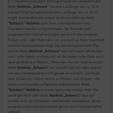
8 % Polyamid produziert. Der50g-Knäuel der bezaubernden
Wolle
Alchimia „Schwarz“
hat eine Lauflänge von ca. 55 m,
was auf 100g hochgerechnet eine Lauflänge von ca. 110 m
ergibt. Kombinationstechnisch ist die hinreißende Wolle
“Schwarz“ Alchimia
dank ihres unkomplizierten Farb-
Charakters herrlich aufgeschlossen. Sie freundet sich
ausgesprochen schnell und super gerne mit allen anderen
Farben und / oder Materialien an, was auch an ihren traumhaft
schönen Kontrastfarben liegt. Die atemberaubend pfluffig-
weiche Wolle
Alchimia „Schwarz“
lässt sich super toll Stricken
und / oder Häkeln und natürlich ist die zauberhafte Wolle auch
ideal als Wolle zum Weben / Webwolle. Aus der faszinierenden
Wolle
Alchimia „Schwarz“
von Adriafil lässt sich alles zaubern
was das Handarbeitsherz sich gerade so wünscht: Von Pullis
über Schals und Tücher bis hin zu Mützen und Stulpen – die
immer zum Kuschen aufgelegte wolkenweiche Wolle
“Schwarz“ Alchimia
ist immer genau die richtige Wahl. Die
unvergleichlich tolle Wolle
Alchimia „Schwarz“
lässt sich
perfekt auch als Farbtupfer zwischendrin einarbeiten, da sie
ausgesprochen schnell und sehr gerne neue Freundschaften
schließt.