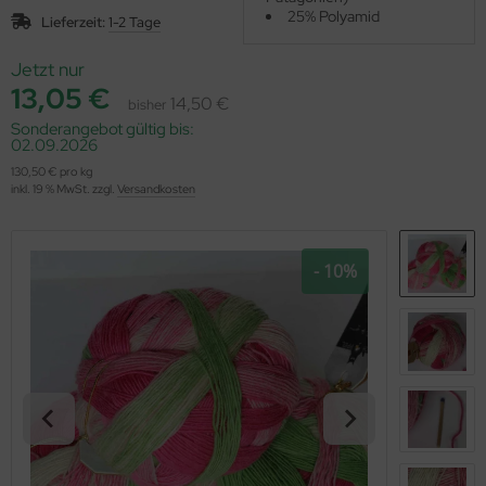
OOLADDICTS
25% Polyamid
(276)
Lieferzeit:
1-2 Tage
Jetzt nur
13,05 €
14,50 €
bisher
Sonderangebot gültig bis:
02.09.2026
130,50 € pro kg
inkl. 19 % MwSt. zzgl.
Versandkosten
- 10%