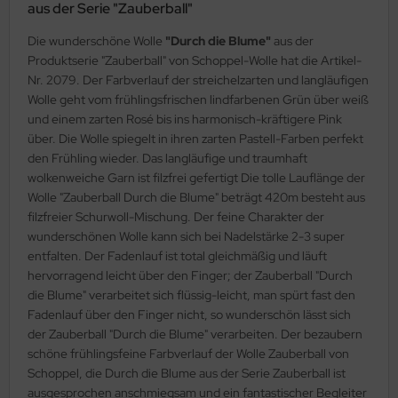
aus der Serie "Zauberball"
Die wunderschöne Wolle
"Durch die Blume"
aus der
Produktserie "Zauberball" von Schoppel-Wolle hat die Artikel-
Nr. 2079. Der Farbverlauf der streichelzarten und langläufigen
Wolle geht vom frühlingsfrischen lindfarbenen Grün über weiß
und einem zarten Rosé bis ins harmonisch-kräftigere Pink
über. Die Wolle spiegelt in ihren zarten Pastell-Farben perfekt
den Frühling wieder. Das langläufige und traumhaft
wolkenweiche Garn ist filzfrei gefertigt Die tolle Lauflänge der
Wolle "Zauberball Durch die Blume" beträgt 420m besteht aus
filzfreier Schurwoll-Mischung. Der feine Charakter der
wunderschönen Wolle kann sich bei Nadelstärke 2-3 super
entfalten. Der Fadenlauf ist total gleichmäßig und läuft
hervorragend leicht über den Finger; der Zauberball "Durch
die Blume" verarbeitet sich flüssig-leicht, man spürt fast den
Fadenlauf über den Finger nicht, so wunderschön lässt sich
der Zauberball "Durch die Blume" verarbeiten. Der bezaubern
schöne frühlingsfeine Farbverlauf der Wolle Zauberball von
Schoppel, die Durch die Blume aus der Serie Zauberball ist
ausgesprochen anschmiegsam und ein fantastischer Begleiter