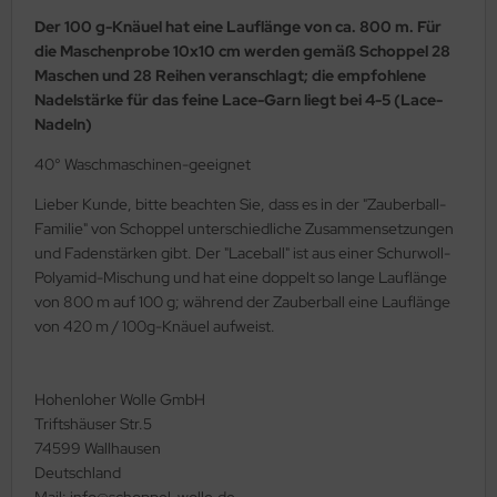
Der 100 g-Knäuel hat eine Lauflänge von ca. 800 m. Für
die Maschenprobe 10x10 cm werden gemäß Schoppel 28
Maschen und 28 Reihen veranschlagt; die empfohlene
Nadelstärke für das feine Lace-Garn liegt bei 4-5 (Lace-
Nadeln)
40° Waschmaschinen-geeignet
Lieber Kunde, bitte beachten Sie, dass es in der "Zauberball-
Familie" von Schoppel unterschiedliche Zusammensetzungen
und Fadenstärken gibt. Der "Laceball" ist aus einer Schurwoll-
Polyamid-Mischung und hat eine doppelt so lange Lauflänge
von 800 m auf 100 g; während der Zauberball eine Lauflänge
von 420 m / 100g-Knäuel aufweist.
Hohenloher Wolle GmbH
Triftshäuser Str.5
74599 Wallhausen
Deutschland
Mail: info@schoppel-wolle.de