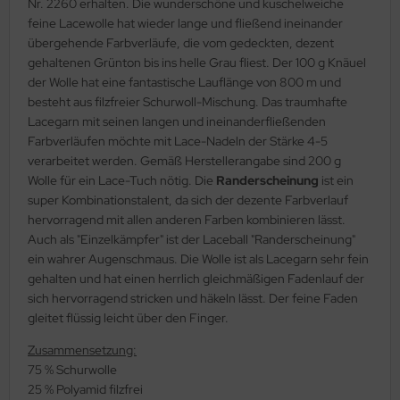
Nr. 2260 erhalten. Die wunderschöne und kuschelweiche
feine Lacewolle hat wieder lange und fließend ineinander
übergehende Farbverläufe, die vom gedeckten, dezent
gehaltenen Grünton bis ins helle Grau fliest. Der 100 g Knäuel
der Wolle hat eine fantastische Lauflänge von 800 m und
besteht aus filzfreier Schurwoll-Mischung. Das traumhafte
Lacegarn mit seinen langen und ineinanderfließenden
Farbverläufen möchte mit Lace-Nadeln der Stärke 4-5
verarbeitet werden. Gemäß Herstellerangabe sind 200 g
Wolle für ein Lace-Tuch nötig. Die
Randerscheinung
ist ein
super Kombinationstalent, da sich der dezente Farbverlauf
hervorragend mit allen anderen Farben kombinieren lässt.
Auch als "Einzelkämpfer" ist der Laceball "Randerscheinung"
ein wahrer Augenschmaus. Die Wolle ist als Lacegarn sehr fein
gehalten und hat einen herrlich gleichmäßigen Fadenlauf der
sich hervorragend stricken und häkeln lässt. Der feine Faden
gleitet flüssig leicht über den Finger.
Zusammensetzung:
75 % Schurwolle
25 % Polyamid filzfrei