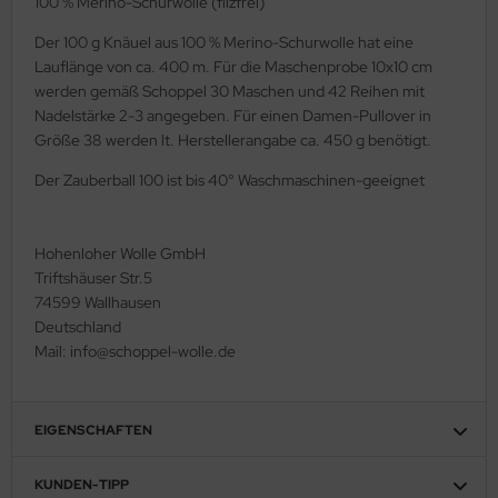
100 % Merino-Schurwolle (filzfrei)
Der 100 g Knäuel aus 100 % Merino-Schurwolle hat eine
Lauflänge von ca. 400 m. Für die Maschenprobe 10x10 cm
werden gemäß Schoppel 30 Maschen und 42 Reihen mit
Nadelstärke 2-3 angegeben. Für einen Damen-Pullover in
Größe 38 werden lt. Herstellerangabe ca. 450 g benötigt.
Der Zauberball 100 ist bis 40° Waschmaschinen-geeignet
Hohenloher Wolle GmbH
Triftshäuser Str.5
74599 Wallhausen
Deutschland
Mail: info@schoppel-wolle.de
EIGENSCHAFTEN
KUNDEN-TIPP