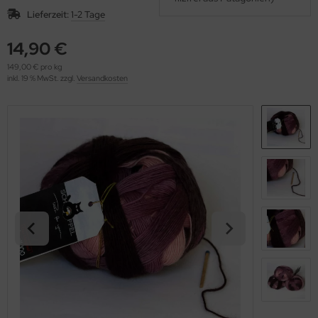
OOLADDICTS
(276)
Lieferzeit:
1-2 Tage
14,90 €
149,00 € pro kg
inkl. 19 % MwSt. zzgl.
Versandkosten