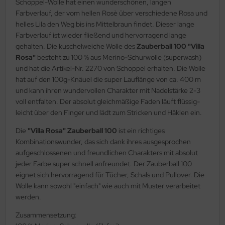
Schoppel-Wolle hat einen wunderschönen, langen
Farbverlauf, der vom hellen Rosè über verschiedene Rosa und
helles Lila den Weg bis ins Mittelbraun findet. Dieser lange
Farbverlauf ist wieder fließend und hervorragend lange
gehalten. Die kuschelweiche Wolle des
Zauberball 100 "Villa
Rosa"
besteht zu 100 % aus Merino-Schurwolle (superwash)
und hat die Artikel-Nr. 2270 von Schoppel erhalten. Die Wolle
hat auf den 100g-Knäuel die super Lauflänge von ca. 400 m
und kann ihren wundervollen Charakter mit Nadelstärke 2-3
voll entfalten. Der absolut gleichmäßige Faden läuft flüssig-
leicht über den Finger und lädt zum Stricken und Häklen ein.
Die
"Villa Rosa" Zauberball 100
ist ein richtiges
Kombinationswunder, das sich dank ihres ausgesprochen
aufgeschlossenen und freundlichen Charakters mit absolut
jeder Farbe super schnell anfreundet. Der Zauberball 100
eignet sich hervorragend für Tücher, Schals und Pullover. Die
Wolle kann sowohl "einfach" wie auch mit Muster verarbeitet
werden.
Zusammensetzung: