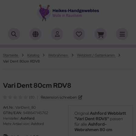
ALLES ANZEIGEN AUS HERSTELLER
ALLES ANZEIGEN AUS WOLLE
ALLES ANZEIGEN AUS ZUBEHÖR
ALLES ANZEIGEN AUS SONDERPOSTEN
(18911)
(556)
(4758)
(7)
iafil
tikelname
asperlen geschliffen
trakan
(779)
(2)
(4551)
(39)
Startseite
Katalog
Webrahmen
Webblatt / Gatterkamm
Vari Dent 80cm RDV8
rner
ilaufgarn/-Wolle
öpfe
ulia - Lang Yarns
(222)
(3)
(4)
(2)
tia
rbton
rick- und Häkelnadeln
yle
(331)
(1)
(5194)
(416)
Vari Dent 80cm RDV8
ng Yarns
mplettsets
ickliesel
(1)
(1772)
(1)
|
Rezension schreiben
(0)
al
uflaenge
itschriften
(3)
(4120)
(97)
Art.Nr.:
VariDent_80
GTIN/EAN:
9418647145762
Original
Ashford Webblatt
o Lana
delstaerke
(14)
(5010)
Hersteller:
Ashford
"Vari Dent RDV8"
passen
Mehr Artikel von:
Ashford
für alle
Ashford-
hoppel
llstränge zum Färben
(1361)
(33)
Webrahmen 80 cm
.