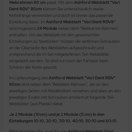
Webrahmen 80 cm
passt. Mit dem
Ashford Webblatt "Vari
Dent RDV" 80cm
können Sie unterschiedlich starke
Kettstränge verwenden und doch ist immer das passende
Einteilung dabei. Im
Ashford Webblatt "Vari Dent RDV8"
sind insgesamt
24 Module
neben dem "Webkamm-Rahmen"
enthalten. Um das Webblatt mit den gewünschten
Einteilungen zu "bestücken" müssen die seitlichen Schrauben
an der Oberseite des Webblattes aufgeschraubt und
entsprechend die im Set mitgelieferten Teil-Webblätter
eingesetzt werden. So sind nur noch der Fantasie beim
Schären der Kette gesetzt.
Im Lieferumgang des
Ashford Webblatt "Vari Dent RDV"
80cm
sind neben dem "Webblatt-Rahmen", der an den
jeweiligen Seiten mit Metallstäben versehen und oben an den
jeweiligen Enden mit Schrauben arretiert ist folgende Teil-
Webblätter (aus Plastik) dabei:
Je 2 Module (10cm) und je 2 Module (5 cm) in den
Einteilungen 10:10, 20:10, 30:10, 40:10, 50:10 und 60:10
Bitte beachten Sie, auch für das
Ashford Webblatt "Vari