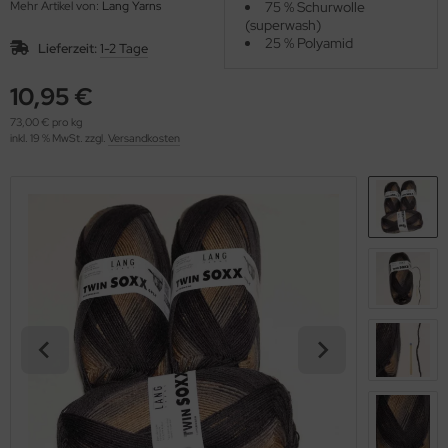
Mehr Artikel von:
Lang Yarns
75 % Schurwolle
OOLADDICTS
(276)
(superwash)
25 % Polyamid
Lieferzeit:
1-2 Tage
10,95 €
73,00 € pro kg
inkl. 19 % MwSt. zzgl.
Versandkosten