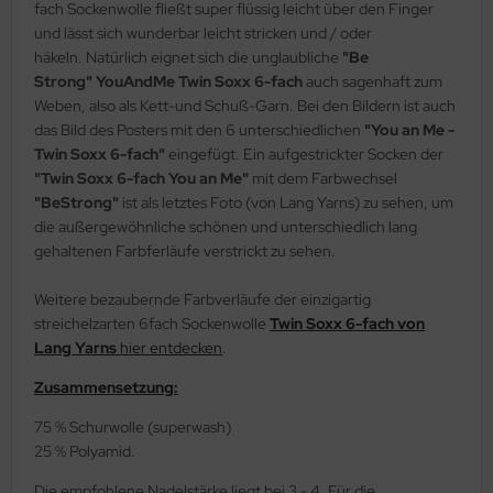
fach Sockenwolle fließt super flüssig leicht über den Finger
und lässt sich wunderbar leicht stricken und / oder
häkeln. Natürlich eignet sich die unglaubliche
"Be
Strong" YouAndMe Twin Soxx 6-fach
auch sagenhaft zum
Weben, also als Kett-und Schuß-Garn. Bei den Bildern ist auch
das Bild des Posters mit den 6 unterschiedlichen
"You an Me -
Twin Soxx 6-fach"
eingefügt. Ein aufgestrickter Socken der
"Twin Soxx 6-fach You an Me"
mit dem Farbwechsel
"BeStrong"
ist als letztes Foto (von Lang Yarns) zu sehen, um
die außergewöhnliche schönen und unterschiedlich lang
gehaltenen Farbferläufe verstrickt zu sehen.
Weitere bezaubernde Farbverläufe der einzigartig
streichelzarten 6fach Sockenwolle
Twin Soxx 6-fach von
Lang Yarns
hier entdecken
.
Zusammensetzung:
75 % Schurwolle (superwash)
25 % Polyamid.
Die empfohlene Nadelstärke liegt bei 3 - 4. Für die