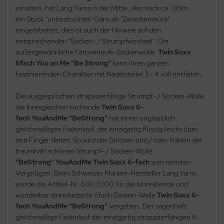
erhalten, hat Lang Yarns in der Mitte, also nach ca. 195m
ein Stück "unbedrucktes" Garn als "Zwischenstück"
eingearbeitet; dies ist auch der Hinweis auf den
entsprechenden "Socken- / Strumpfwechsel". Die
außergewöhnliche Farbverlaufs-Sockenwolle
Twin Soxx
6fach You an Me
"Be Strong"
kann ihren ganzen
faszinierenden Charakter mit Nadelstärke 3 - 4 voll entfalten.
Die ausgesprochen strapazierfähige Strumpf- / Socken-Wolle,
die ihresgleichen suchende
Twin Soxx 6-
fach YouAndMe "BeStrong"
hat einen unglaublich
gleichmäßigen Fadenlauf, der einzigartig flüssig-leicht über
den Finger fleitet. So wird das Stricken und / oder Häkeln der
traumhaft schönen Strumpf- / Socken-Wolle
"BeStrong" YouAndMe Twin Soxx 6-fach
zum reinsten
Vergnügen. Beim Schweizer Marken-Hersteller Lang Yarns
wurde die Artikel-Nr. 600.0330 für die hinreißende und
wunderbar streichelzarte 6fach Socken-Wolle
Twin Soxx 6-
fach YouAndMe "BeStrong"
vergeben. Der sagenhaft
gleichmäßige Fadenlauf der einzigartig strapazierfähigen 6-