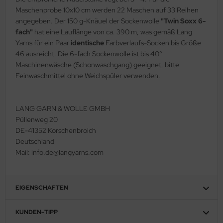
Maschenprobe 10x10 cm werden 22 Maschen auf 33 Reihen
angegeben. Der 150 g-Knäuel der Sockenwolle
"Twin Soxx 6-
fach"
hat eine Lauflänge von ca. 390 m, was gemäß Lang
Yarns für ein Paar
identische
Farbverlaufs-Socken bis Größe
46 ausreicht. Die 6-fach Sockenwolle ist bis 40°
Maschinenwäsche (Schonwaschgang) geeignet, bitte
Feinwaschmittel ohne Weichspüler verwenden.
LANG GARN & WOLLE GMBH
Püllenweg 20
DE-41352 Korschenbroich
Deutschland
Mail: info.de@langyarns.com
EIGENSCHAFTEN
KUNDEN-TIPP