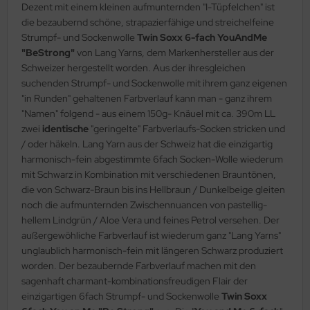
Dezent mit einem kleinen aufmunternden "I-Tüpfelchen" ist
die bezaubernd schöne, strapazierfähige und streichelfeine
Strumpf- und Sockenwolle
Twin Soxx 6-fach YouAndMe
"BeStrong"
von Lang Yarns, dem Markenhersteller aus der
Schweizer hergestellt worden. Aus der ihresgleichen
suchenden Strumpf- und Sockenwolle mit ihrem ganz eigenen
"in Runden" gehaltenen Farbverlauf kann man - ganz ihrem
"Namen" folgend - aus einem 150g- Knäuel mit ca. 390m LL
zwei
identische
"geringelte" Farbverlaufs-Socken stricken und
/ oder häkeln. Lang Yarn aus der Schweiz hat die einzigartig
harmonisch-fein abgestimmte 6fach Socken-Wolle wiederum
mit Schwarz in Kombination mit verschiedenen Brauntönen,
die von Schwarz-Braun bis ins Hellbraun / Dunkelbeige gleiten
noch die aufmunternden Zwischennuancen von pastellig-
hellem Lindgrün / Aloe Vera und feines Petrol versehen. Der
außergewöhliche Farbverlauf ist wiederum ganz "Lang Yarns"
unglaublich harmonisch-fein mit längeren Schwarz produziert
worden. Der bezaubernde Farbverlauf machen mit den
sagenhaft charmant-kombinationsfreudigen Flair der
einzigartigen 6fach Strumpf- und Sockenwolle
Twin Soxx