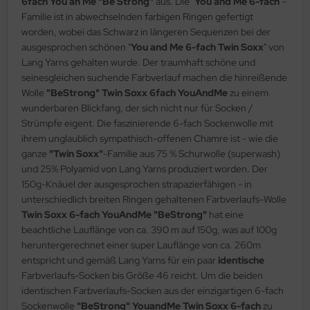
6fach You an Me "Be Strong"
aus. Die "
You and Me 6-fach
"-
Familie ist in abwechselnden farbigen Ringen gefertigt
worden, wobei das Schwarz in längeren Sequenzen bei der
ausgesprochen schönen "
You and Me 6-fach Twin Soxx
" von
Lang Yarns gehalten wurde. Der traumhaft schöne und
seinesgleichen suchende Farbverlauf machen die hinreißende
Wolle
"BeStrong" Twin Soxx 6fach YouAndMe
zu einem
wunderbaren Blickfang, der sich nicht nur für Socken /
Strümpfe eigent. Die faszinierende 6-fach Sockenwolle mit
ihrem unglaublich sympathisch-offenen Chamre ist - wie die
ganze
"Twin Soxx"
-Familie aus 75 % Schurwolle (superwash)
und 25% Polyamid von Lang Yarns produziert worden. Der
150g-Knäuel der ausgesprochen strapazierfähigen - in
unterschiedlich breiten Ringen gehaltenen Farbverlaufs-Wolle
Twin Soxx 6-fach YouAndMe "BeStrong"
hat eine
beachtliche Lauflänge von ca. 390 m auf 150g, was auf 100g
heruntergerechnet einer super Lauflänge von ca. 260m
entspricht und gemäß Lang Yarns für ein paar
identische
Farbverlaufs-Socken bis Größe 46 reicht. Um die beiden
identischen Farbverlaufs-Socken aus der einzigartigen 6-fach
Sockenwolle
"BeStrong" YouandMe Twin Soxx 6-fach
zu