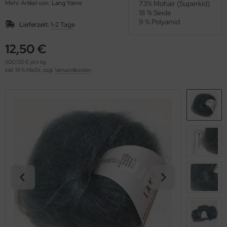
Mehr Artikel von:
Lang Yarns
73% Mohair (Superkid)
OOLADDICTS
(276)
18 % Seide
9 % Polyamid
Lieferzeit:
1-2 Tage
12,50 €
500,00 € pro kg
inkl. 19 % MwSt. zzgl.
Versandkosten