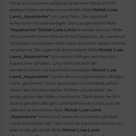
Immer zum Kuscheln aufgelegt ist die edel-feine und mit
seidigem Glanz versehene traumhafte Wolle
Mohair Luxe
Lamé „Aquamarine“
von Lang Yarns. Die sagenhaft
wolkenzarte mit edel-seidigem Glanz ausgestattete Wolle
"Aquamarine" Mohair Luxe Lamé
ist wieder eine Uni-Wolle
mit traumhaft hohem Mohair-Anteil (Superkid), der wiederum
fantastisch mit seidigem Glanz dank des hohen Seiden-Anteils
versehen ist. Die sagenhaft streichelzarte Wolle
Mohair Luxe
Lamé „Aquamarine“
ist in einem kräftigen petrolig-blau /
Aquamarine gehalten. Lang Yarns hat auch der
wunderschönen und traumhaft kuscheligen
Mohair Luxe
Lamé „Aquamarine“
wieder dezent eingearbeitete silbrigen
Lamé „geschenkt“, das in gewohnter Art und Weise pefekt
dezent den charakterstarken Farbton „Aquamarine“ der
seidig-glänzenden Wolle unterstreicht. Dank dieser herrlich
dezent gehalten silbrigen Lamé-Einflüsse leuchtet auch die
edle und streichelfeine Wolle
Mohair Luxe Lamé
„Aquamarine“
herrlich auf, sowie ein Lichtstrahl auf diese
Lamé-Einschlüsse fällt. Das macht die traumhaft schöne und
edel-seidig glänzende Wolle
Mohair Luxe Lamé