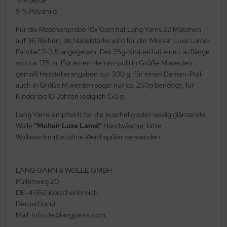
9 % Polyamid
Für die Maschenprobe 10x10cm hat Lang Yarns 22 Maschen
auf 36 Reihen; als Nadelstärke wird für die "Mohair Luxe Lamé-
Familie" 3-3,5 angegeben. Der 25g-Knäuel hat eine Lauflänge
von ca. 175 m. Für einen Herren-pulli in Größe M werden
gemäß Herstellerangaben nur 300 g; für einen Damen-Pulli
auch in Größe M werden sogar nur ca. 250g benötigt; für
Kinder bis 10 Jahren lediglich 150 g.
Lang Yarns empfiehlt für die kuschelig edel-seidig glänzende
Wolle
"Mohair Luxe Lamé"
Handwäsche
; bitte
Wollwaschmittel ohne Weichspüler verwenden.
LANG GARN & WOLLE GMBH
Püllenweg 20
DE-41352 Korschenbroich
Deutschland
Mail: info.de@langyarns.com