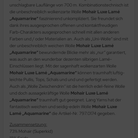
unschlagbare Lauflänge von 700 m. Kombinationstechnisch ist
die unbeschreiblich wolkenzarte Wolle
Mohair Luxe Lamé
„Aquamarine“
faszinierend unkompliziert. Sie freundet sich
dank ihres ausgesprochen offenen und kontaktfreudigen
Farb-Charakters ausgesprochen schnell mit allen anderen
Farben und / oder Materialien an. Auch als „Uni-Wolle“ sind mit
der unbeschreiblich weichen Wolle
Mohair Luxe Lamé
„Aquamarine“
bewundernde Blicke mehr als „nur“ garantiert,
was auch an den wunderbar dezenten silbrigen Lamé-
Einschlüssen liegt. Mit der sagenhaft wolkenzarten Wolle
Mohair Luxe Lamé „Aquamarine“
können traumhaft luftig-
leichte Pullis, Tops, Schals und und und gefertigt werden.
Auch als „Wolle Zwischendrin“ ist die herrlich edel-feine Wolle
und doch aussagekräftige Wolle
Mohair Luxe Lamé
„Aquamarine“
traumhaft gut geeignet. Lang Yarns hat der
fantastisch weichen und seidig-edeln Wolle
Mohair Luxe
Lamé „Aquamarine“
die Artikel-Nr. 797.0174 gegeben.
Zusammensetzung:
73% Mohair (Superkid)
18% Seide