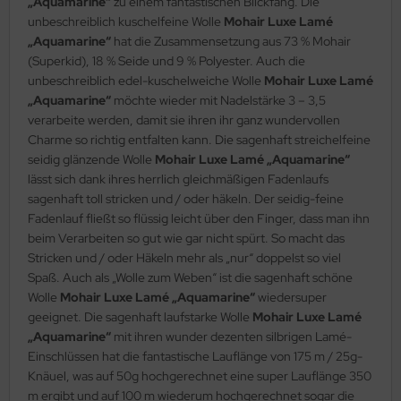
„Aquamarine“
zu einem fantastischen Blickfang. Die
unbeschreiblich kuschelfeine Wolle
Mohair Luxe Lamé
„Aquamarine“
hat die Zusammensetzung aus 73 % Mohair
(Superkid), 18 % Seide und 9 % Polyester. Auch die
unbeschreiblich edel-kuschelweiche Wolle
Mohair Luxe Lamé
„Aquamarine“
möchte wieder mit Nadelstärke 3 – 3,5
verarbeite werden, damit sie ihren ihr ganz wundervollen
Charme so richtig entfalten kann. Die sagenhaft streichelfeine
seidig glänzende Wolle
Mohair Luxe Lamé „Aquamarine“
lässt sich dank ihres herrlich gleichmäßigen Fadenlaufs
sagenhaft toll stricken und / oder häkeln. Der seidig-feine
Fadenlauf fließt so flüssig leicht über den Finger, dass man ihn
beim Verarbeiten so gut wie gar nicht spürt. So macht das
Stricken und / oder Häkeln mehr als „nur“ doppelst so viel
Spaß. Auch als „Wolle zum Weben“ ist die sagenhaft schöne
Wolle
Mohair Luxe Lamé „Aquamarine“
wiedersuper
geeignet. Die sagenhaft laufstarke Wolle
Mohair Luxe Lamé
„Aquamarine“
mit ihren wunder dezenten silbrigen Lamé-
Einschlüssen hat die fantastische Lauflänge von 175 m / 25g-
Knäuel, was auf 50g hochgerechnet eine super Lauflänge 350
m ergibt und auf 100 m wiederum hochgerechnet sogar die