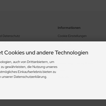
Informationen
nd Datenschutz
Cookie Einstellungen
schäftsbedingungen
Lieferung und Versandkosten
Zahlungsarten
t Cookies und andere Technologien
Lieferzeit
rrufen
ologien, auch von Drittanbietern, um
Bewertung Trusted Shops
e zu gewährleisten, die Nutzung unseres
Links
stmögliches Einkaufserlebnis bieten zu
in unserer Datenschutzerklärung.
Sitemap