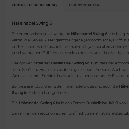
PRODUKTBESCHREIBUNG
EIGENSCHAFTEN
Häkelnadel Swing 6
Die ergonomisch geschwungene
Häkelnadel Swing 6
von Lang Ya
verrät, die Größe 6. Der geschwungene (ergonomische) Griff ist a
perfekt in die Hand kuschelt. Die Spitze ist (wie bei allen andern
geschwungenen Griff entlastet schon beim Häkeln das Handgelenk
Der große Vorteil der
Häkelnadel Swing Nr. 6
ist, dass der ergon
mehr Spaß und vor allem zu einem ganz neuen Erlebnis. Auch wenn
Gelenke schont. So wird das Häkeln zu einer ganz neuen Erfahrun
Zur besseren Zuordnung der Häkelnadelgröße sind auch die
Häke
Swing
in Farbe mit aufgedruckt.
Die
Häkelnadel Swing 6
ist in den Farben
Dunkelblau-Weiß
von L
Damit man den ergonomischen Griff richtig sieht, ist als letztes Bi