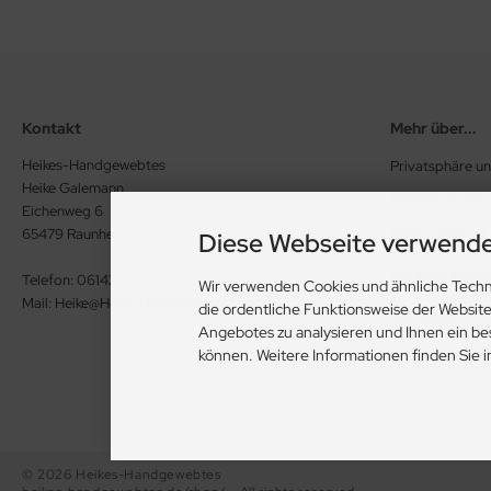
Kontakt
Mehr über...
Heikes-Handgewebtes
Privatsphäre u
Heike Galemann
Allgemeine Ge
Eichenweg 6
Widerrufsrecht
65479 Raunheim
Diese Webseite verwende
Vertrag wide
Telefon: 06142 926386
Wir verwenden Cookies und ähnliche Techn
Mail: Heike@Heikes-Handgewebtes.de
die ordentliche Funktionsweise der Websit
Impressum
Angebotes zu analysieren und Ihnen ein be
Kontakt
können. Weitere Informationen finden Sie 
© 2026 Heikes-Handgewebtes