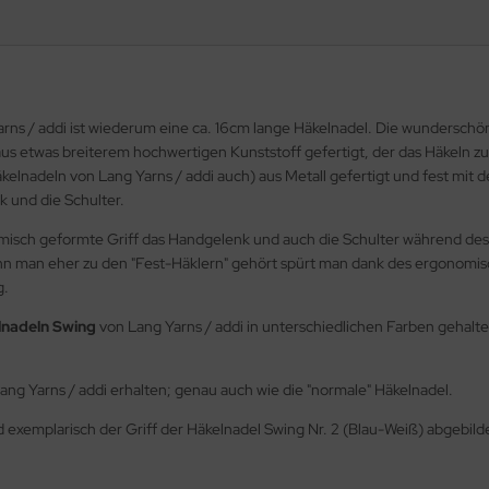
rns / addi ist wiederum eine ca. 16cm lange Häkelnadel. Die wunderschö
us etwas breiterem hochwertigen Kunststoff gefertigt, der das Häkeln zu
 Häkelnadeln von Lang Yarns / addi auch) aus Metall gefertigt und fest mit
 und die Schulter.
omisch geformte Griff das Handgelenk und auch die Schulter während des
 man eher zu den "Fest-Häklern" gehört spürt man dank des ergonomische
g.
lnadeln Swing
von Lang Yarns / addi in unterschiedlichen Farben gehalte
ang Yarns / addi erhalten; genau auch wie die "normale" Häkelnadel.
ld exemplarisch der Griff der Häkelnadel Swing Nr. 2 (Blau-Weiß) abgebild