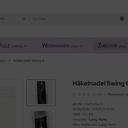
Alle
olle
Webrahmen
Zubehör
(18898)
(150)
(556)
deln
Häkelnadel Swing 6
Häkelnadel Swing 
|
Rezension s
(0)
Art.Nr.:
HaeNaSw_6
GTIN/EAN:
7611862104589
HAN:
365.1811
Hersteller:
Lang Yarns
Mehr Artikel von:
Lang Yarns