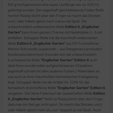
100 g hochgerechnet eine super Lauflänge von ca. 600 m)
gefertigt worden. Der sagenhaft gleichbleibende Faden fließt
herrlich flüssig-leicht über den Finger so macht das Stricken
und / oder Häkeln gleich noch mal so viel Spaß. Die
unbeschreiblich wolkenweiche Wolle
Edition 6 „Englischer
Garten“
kann ihren ganzen Charme mit Nadelstärke 2- 3 voll
entfalten. Schoppel-Wolle hat die traumhaft wolkenzarten
Wolle
Edition 6 „Englischer Garten“
aus 100 % extrafeiner
Merino-Schurwolle (superwash – aus Patagonien) produziert.
Kombinationstechnisch freundet sich die unbeschreiblich
kuschelweiche Wolle
“Englischer Garten“ Edition 6
auch
dank ihres wundervollen aufgeschlossenen Charakters
sagenhaft schnell mit allen anderen Farben / Materialien an,
was auch an ihrer traumhaften harmonischen Farbgebung
liegt. Schoppel-Wolle hat die Artikel-Nr. 2296 für die
fantastisch streichelfeine Wolle
“Englischer Garten“ Edition 6
vergeben. Der feine Fadenlauf der zauberhaften Wolle
Edition
6 „Englischer Garten“
fließt so flüssig leicht über den Finger,
dass man ihn fast gar nicht spürt. So macht das Stricken und /
oder Häkeln gleich mehr als „nur“ doppelt so viel Spaß. Auch