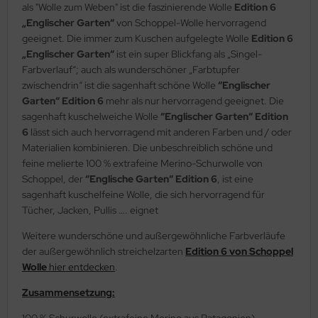
als "Wolle zum Weben" ist die faszinierende Wolle
Edition 6
„Englischer Garten“
von Schoppel-Wolle hervorragend
geeignet. Die immer zum Kuschen aufgelegte Wolle
Edition 6
„Englischer Garten“
ist ein super Blickfang als „Singel-
Farbverlauf“; auch als wunderschöner „Farbtupfer
zwischendrin“ ist die sagenhaft schöne Wolle
“Englischer
Garten“ Edition 6
mehr als nur hervorragend geeignet. Die
sagenhaft kuschelweiche Wolle
“Englischer Garten“ Edition
6
lässt sich auch hervorragend mit anderen Farben und / oder
Materialien kombinieren. Die unbeschreiblich schöne und
feine melierte 100 % extrafeine Merino-Schurwolle von
Schoppel, der
“Englische Garten“ Edition 6
, ist eine
sagenhaft kuschelfeine Wolle, die sich hervorragend für
Tücher, Jacken, Pullis …. eignet
Weitere wunderschöne und außergewöhnliche Farbverläufe
der außergewöhnlich streichelzarten
Edition 6 von Schoppel
Wolle
hier entdecken
.
Zusammensetzung:
100 % Schurwolle (extrafeine Merino aus Patagonien)