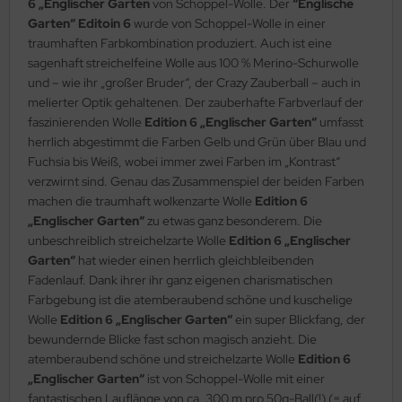
6 „Englischer Garten
von Schoppel-Wolle. Der
“Englische
Garten“ Editoin 6
wurde von Schoppel-Wolle in einer
traumhaften Farbkombination produziert. Auch ist eine
sagenhaft streichelfeine Wolle aus 100 % Merino-Schurwolle
und – wie ihr „großer Bruder“, der Crazy Zauberball – auch in
melierter Optik gehaltenen. Der zauberhafte Farbverlauf der
faszinierenden Wolle
Edition 6 „Englischer Garten“
umfasst
herrlich abgestimmt die Farben Gelb und Grün über Blau und
Fuchsia bis Weiß, wobei immer zwei Farben im „Kontrast“
verzwirnt sind. Genau das Zusammenspiel der beiden Farben
machen die traumhaft wolkenzarte Wolle
Edition 6
„Englischer Garten“
zu etwas ganz besonderem. Die
unbeschreiblich streichelzarte Wolle
Edition 6 „Englischer
Garten“
hat wieder einen herrlich gleichbleibenden
Fadenlauf. Dank ihrer ihr ganz eigenen charismatischen
Farbgebung ist die atemberaubend schöne und kuschelige
Wolle
Edition 6 „Englischer Garten“
ein super Blickfang, der
bewundernde Blicke fast schon magisch anzieht. Die
atemberaubend schöne und streichelzarte Wolle
Edition 6
„Englischer Garten“
ist von Schoppel-Wolle mit einer
fantastischen Lauflänge von ca. 300 m pro 50g-Ball(!) (= auf