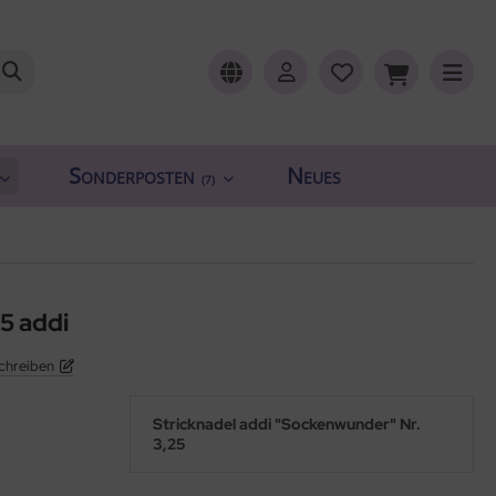
Sonderposten
Neues
(7)
5 addi
chreiben
Stricknadel addi "Sockenwunder" Nr.
3,25