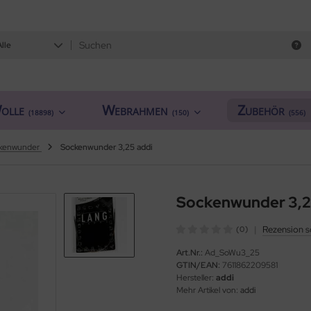
Alle
olle
Webrahmen
Zubehör
(18898)
(150)
(556)
ckenwunder
Sockenwunder 3,25 addi
Sockenwunder 3,2
|
Rezension s
(0)
Art.Nr.:
Ad_SoWu3_25
GTIN/EAN:
7611862209581
Hersteller:
addi
Mehr Artikel von:
addi