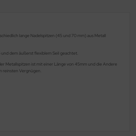
schiedlich lange Nadelspitzen (45 und 70 mm) aus Metall
5
und dem äußerst flexiblem Seil geachtet.
ne der Metallspitzen ist mit einer Länge von 45mm und die Andere
um reinsten Vergnügen.