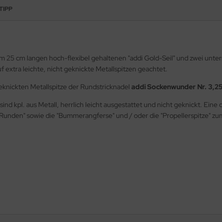
TIPP
m 25 cm langen hoch-flexibel gehaltenen "addi Gold-Seil" und zwei unter
extra leichte, nicht geknickte Metallspitzen geachtet.
eknickten Metallspitze der Rundstricknadel
addi Sockenwunder Nr. 3,2
sind kpl. aus Metall, herrlich leicht ausgestattet und nicht geknickt. Ei
 Runden" sowie die "Bummerangferse" und / oder die "Propellerspitze" z