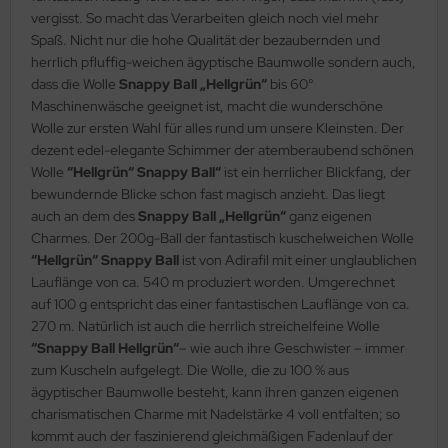
vergisst. So macht das Verarbeiten gleich noch viel mehr
Spaß. Nicht nur die hohe Qualität der bezaubernden und
herrlich pfluffig-weichen ägyptische Baumwolle sondern auch,
dass die Wolle
Snappy Ball „Hellgrün“
bis 60°
Maschinenwäsche geeignet ist, macht die wunderschöne
Wolle zur ersten Wahl für alles rund um unsere Kleinsten. Der
dezent edel-elegante Schimmer der atemberaubend schönen
Wolle
“Hellgrün“ Snappy Ball“
ist ein herrlicher Blickfang, der
bewundernde Blicke schon fast magisch anzieht. Das liegt
auch an dem des
Snappy Ball „Hellgrün“
ganz eigenen
Charmes. Der 200g-Ball der fantastisch kuschelweichen Wolle
“Hellgrün“ Snappy Ball
ist von Adirafil mit einer unglaublichen
Lauflänge von ca. 540 m produziert worden. Umgerechnet
auf 100 g entspricht das einer fantastischen Lauflänge von ca.
270 m. Natürlich ist auch die herrlich streichelfeine Wolle
“Snappy Ball Hellgrün“
– wie auch ihre Geschwister – immer
zum Kuscheln aufgelegt. Die Wolle, die zu 100 % aus
ägyptischer Baumwolle besteht, kann ihren ganzen eigenen
charismatischen Charme mit Nadelstärke 4 voll entfalten; so
kommt auch der faszinierend gleichmäßigen Fadenlauf der