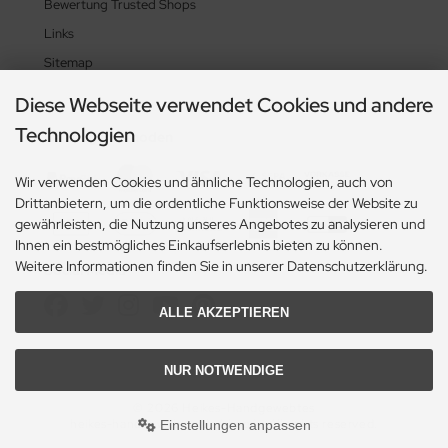
Bewertung Trusted Shops
Links
Sitemap
Diese Webseite verwendet Cookies und andere
Technologien
Zahlungsmethoden
Wir verwenden Cookies und ähnliche Technologien, auch von
Drittanbietern, um die ordentliche Funktionsweise der Website zu
gewährleisten, die Nutzung unseres Angebotes zu analysieren und
Ihnen ein bestmögliches Einkaufserlebnis bieten zu können.
Weitere Informationen finden Sie in unserer Datenschutzerklärung.
Social Media
ALLE AKZEPTIEREN
NUR NOTWENDIGE
© 2026 Heikes-Handgewebtes
heikes-handgewebtes.de/shop/ - All rights reserved.
Einstellungen anpassen