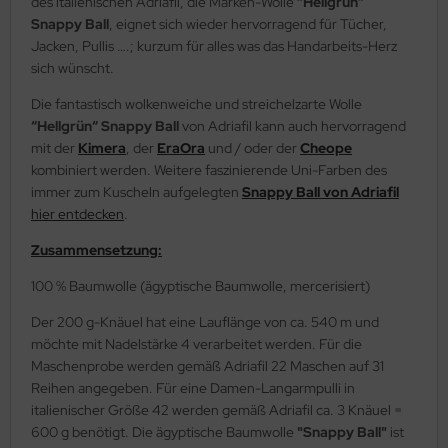
des italienischen Adriafil, die Marken-Wolle
“Hellgrün“
Snappy Ball
, eignet sich wieder hervorragend für Tücher,
Jacken, Pullis ….; kurzum für alles was das Handarbeits-Herz
sich wünscht.
Die fantastisch wolkenweiche und streichelzarte Wolle
“Hellgrün“ Snappy Ball
von Adriafil kann auch hervorragend
mit der
Kimera
, der
EraOra
und / oder der
Cheope
kombiniert werden. Weitere faszinierende Uni-Farben des
immer zum Kuscheln aufgelegten
Snappy Ball von Adriafil
hier entdecken
.
Zusammensetzung:
100 % Baumwolle (ägyptische Baumwolle, mercerisiert)
Der 200 g-Knäuel hat eine Lauflänge von ca. 540 m und
möchte mit Nadelstärke 4 verarbeitet werden. Für die
Maschenprobe werden gemäß Adriafil 22 Maschen auf 31
Reihen angegeben. Für eine Damen-Langarmpulli in
italienischer Größe 42 werden gemäß Adriafil ca. 3 Knäuel =
600 g benötigt. Die ägyptische Baumwolle
"Snappy Ball"
ist