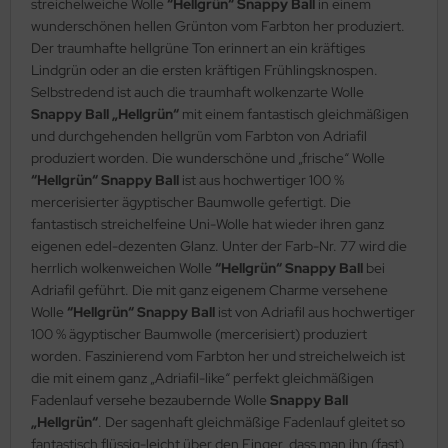
streichelweiche Wolle
“Hellgrün“ Snappy Ball
in einem
wunderschönen hellen Grünton vom Farbton her produziert.
Der traumhafte hellgrüne Ton erinnert an ein kräftiges
Lindgrün oder an die ersten kräftigen Frühlingsknospen.
Selbstredend ist auch die traumhaft wolkenzarte Wolle
Snappy Ball „Hellgrün“
mit einem fantastisch gleichmäßigen
und durchgehenden hellgrün vom Farbton von Adriafil
produziert worden. Die wunderschöne und „frische“ Wolle
“Hellgrün“ Snappy Ball
ist aus hochwertiger 100 %
mercerisierter ägyptischer Baumwolle gefertigt. Die
fantastisch streichelfeine Uni-Wolle hat wieder ihren ganz
eigenen edel-dezenten Glanz. Unter der Farb-Nr. 77 wird die
herrlich wolkenweichen Wolle
“Hellgrün“ Snappy Ball
bei
Adriafil geführt. Die mit ganz eigenem Charme versehene
Wolle
“Hellgrün“ Snappy Ball
ist von Adriafil aus hochwertiger
100 % ägyptischer Baumwolle (mercerisiert) produziert
worden. Faszinierend vom Farbton her und streichelweich ist
die mit einem ganz „Adriafil-like“ perfekt gleichmäßigen
Fadenlauf versehe bezaubernde Wolle
Snappy Ball
„Hellgrün“
. Der sagenhaft gleichmäßige Fadenlauf gleitet so
fantastisch flüssig-leicht über den Finger, dass man ihn (fast)