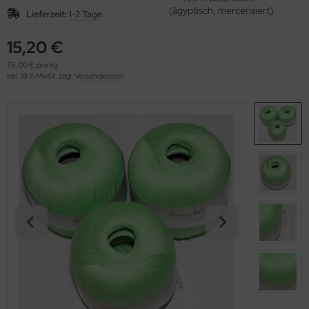
OOLADDICTS
(ägyptisch, mercerisiert)
(276)
Lieferzeit:
1-2 Tage
15,20 €
76,00 € pro kg
inkl. 19 % MwSt. zzgl.
Versandkosten