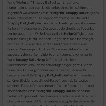
Wolle
“Hellgrün“ Snappy Ball
voll zur Entfaltung.
Kombinationstechnisch ist die unbeschreiblich schöne und
sagenhaft wolkenzarte Wolle
“Hellgrün“ Snappy Ball
ein gutes
Kombinationstalent. Die sagenhaft pfluffig-weiche Wolle
Snappy Ball „Hellgrün
freundet sich sehr gerne mit anderen
Farben / Materialien an. Der absolut gleichmäßige Fadenlauf
der bezaubernden Wolle
Snappy Ball „Hellgrün“
gleitet so
herrlich flüssig leicht über den Finger, dass man ihn fast gar
nicht spürt. So wird das Stricken und / oder Häkeln zum
reinsten Vergnügen. Auch als "Wolle zum Weben" ist die
ausgesprochen unkomplizierte und traumhaft wolkenzarte
Wolle
Snappy Ball „Hellgrün“
des italienischen
Markenherstellers Adriafil hervorragend geeignet. Die edel-
feine, aus 100 % ägyptischer mercerisierter Baumwolle
bestehende Wolle
Snappy Ball „Hellgrün“
ist ein traumhaft
schöner Blickfang als „Singel-Farbe“; auch als fantastisch
schöner „Farbtupfer zwischendrin“ ist die faszinierende und
streichelzarte Wolle
“Hellgrün“ Snappy Ball
mehr als nur
fantastisch geeignet. Die faszinierend schöne, mit dezentem
Glanz versehene 100 % mercerisierte ägyptische Baumwolle