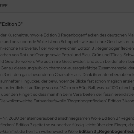
TIPP
"Edition 3"
 der Kuscheltraumwolle Edition 3 Regenbogenflecken des deutschen Mark
arte und bezaubernde Wolle ist von Schoppel - wie auch ihre Geschwister
ch-schöne Farbverlauf der wolkenweichen Edition 3 „Regenbogenflecken“
rben von Rot und Orange sowie Petrol und Blau, Grün und Türkis, Schwar
d Gewitterwolken. Wie auch ihre Geschwister, sind auch bei der atem
t. Genau dieses unglaublich charmant-aussagekräftige Zusammenspiel de
 3 mit den ganz besonderen Charkater aus. Dank ihrer atemberaubend s
raumhafter Hingucker, der bewundernde Blicke fast schon magisch anzie
e ordentliche Lauflänge von ca. 150 m pro 50g-Ball, was auf 100 g hochg
t über den Finger; so dass man ihn beim Verarbeiten der faszinierend strei
Die wolkenweiche Farbverlaufswolle "Regenbogenflecken" Edition 3 kann
rb-Nr. 2630 der atemberaubend anschmiegsamen Wolle Edition 3 “Regenb
ken" Edition 3 gleitet so wunderbar flüssig-leicht über den Finger, dass
Garn" ist die herrlich wolkenweiche Wolle
Edition 3 „Regenbogenflec