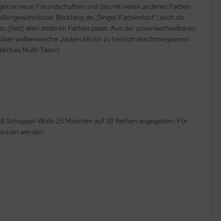
r gerne neue Freundschaften und das mit vielen anderen Farben
ßergewöhnlicher Blickfang als „Singel-Farbverlauf“; auch als
 zu (fast) allen anderen Farben passt. Aus der unverwechselbaren
is über wolkenweiche Jacken bis hin zu herrlich anschmiegsamen
bliches Multi-Talent.
mäß Schoppel-Wolle 25 Maschen auf 38 Reihen angegeben. Für
aschen werden.