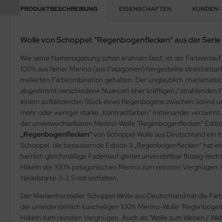
PRODUKTBESCHREIBUNG
EIGENSCHAFTEN
KUNDEN-
Wolle von Schoppel: "Regenbogenflecken" aus der Serie 
Wie seine Namensgebung schon erahnen lässt, ist der Farbverlauf
100% aus feiner Merino (aus Patagonien) hergestellte streichelz
melierten Farbkombination gehalten. Der unglaublich charismatis
abgestimmt verschiedene Nuancen eher kräftigen / strahlenden Fa
einem aufblitzenden Stück eines Regenbogens zwischen Sonne un
mehr oder weniger starke „Kontrastfarben“ miteinander verzwirn
der unverwechselbaren Merino-Wolle "Regenbogenflecken" Edition
„Regenbogenflecken“
von Schoppel Wolle aus Deutschland ein t
Schoppel, die bezaubernde Edition 3 „Regenbogenflecken“ hat ein
herrlich gleichmäßige Fadenlauf gleitet unvorstellbar flüssig-leich
Häkeln der 100% patagonischen Merino zum reinsten Vergnügen. 
Nadelstärke 3-3,5 voll entfalten.
Der Markenhersteller Schoppel Wolle aus Deutschland hat die Fa
der unwiderstehlich kuscheligen 100% Merino-Wolle "Regenbogenflec
Häkeln zum reinsten Vergnügen. Auch als "Wolle zum Weben / Web-