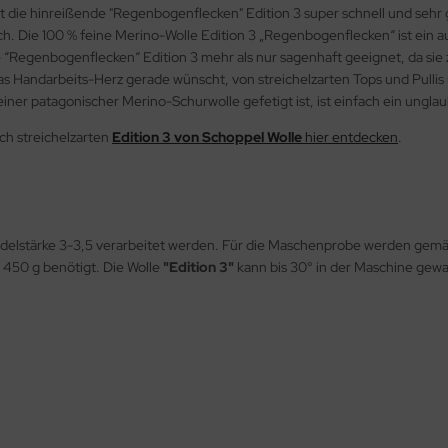
t die hinreißende "Regenbogenflecken" Edition 3 super schnell und seh
h. Die 100 % feine Merino-Wolle Edition 3 „Regenbogenflecken“ ist ein au
le “Regenbogenflecken“ Edition 3 mehr als nur sagenhaft geeignet, da sie
h das Handarbeits-Herz gerade wünscht, von streichelzarten Tops und Pull
einer patagonischer Merino-Schurwolle gefetigt ist, ist einfach ein unglau
ch streichelzarten
Edition 3 von Schoppel Wolle
hier entdecken
.
 Nadelstärke 3-3,5 verarbeitet werden. Für die Maschenprobe werden ge
 450 g benötigt. Die Wolle
"Edition 3"
kann bis 30° in der Maschine gew