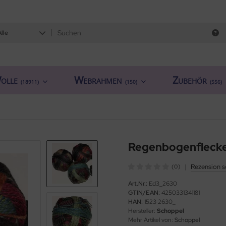
Alle
olle
Webrahmen
Zubehör
(18911)
(150)
(556)
Regenbogenflecken
|
Rezension s
(0)
Art.Nr.:
Ed3_2630
GTIN/EAN:
4250331341181
HAN:
1523 2630_
Hersteller:
Schoppel
Mehr Artikel von:
Schoppel