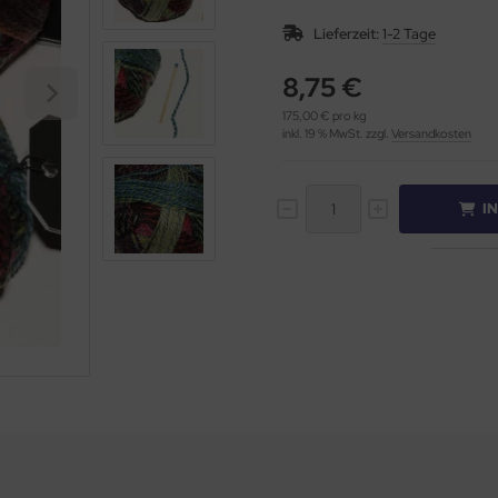
Lieferzeit:
1-2 Tage
8,75 €
175,00 € pro kg
inkl. 19 % MwSt. zzgl.
Versandkosten
I