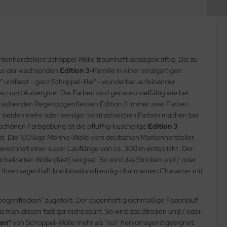
enherstellers Schoppel Wolle traumhaft aussagekräftig. Die zu
 aus der wachsenden
Edition 3-
Familie in einer einzigartigen
 umfasst - ganz Schoppel-like" - wunderbar aufeinander
z und Aubergine. Die Farben sind genauso vielfältig wie bei
beraubenden Regenbogenflecken Edition 3 immer zwei Farben
r beiden mehr oder weniger kontrastreichen Farben machen bei
chönen Farbgebung ist die pfluffig-kuschelige
Edition 3
ht. Die 100%ige Merino-Wolle vom deutschen Markenhersteller
erechnet einer super Lauflänge von ca. 300 m entspricht. Der
chelzarten Wolle (fast) vergisst. So wird das Stricken und / oder
 ihren sagenhaft kombinationsfreudig-charmanten Charakter mit
ogenflecken“ zugeteilt. Der sagenhaft gleichmäßige Fadenlauf
 man diesen fast gar nicht spürt. So wird das Stricken und / oder
ken“
von Schoppel-Wolle mehr als "nur" hervorragend geeignet.