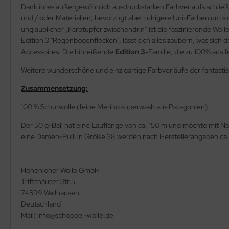
Dank ihres außergewöhnlich ausdruckstarken Farbverlaufs schließ
und / oder Materialien; bevorzugt aber ruhigere Uni-Farben um sic
unglaublicher „Farbtupfer zwischendrin“ ist die faszinierende Wol
Edition 3 "Regenbogenflecken", lässt sich alles zaubern, was sic
Accessoires. Die hinreißende
Edition 3-
Familie, die zu 100% aus f
Weitere wunderschöne und einzigartige Farbverläufe der fantastis
Zusammensetzung:
100 % Schurwolle (feine Merino superwash aus Patagonien)
Der 50 g-Ball hat eine Lauflänge von ca. 150 m und möchte mit
eine Damen-Pulli in Größe 38 werden nach Herstellerangaben ca.
Hohenloher Wolle GmbH
Triftshäuser Str.5
74599 Wallhausen
Deutschland
Mail: info@schoppel-wolle.de