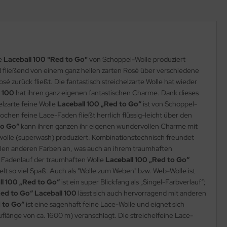
le
Laceball 100 "Red to Go"
von Schoppel-Wolle produziert
nd fließend von einem ganz hellen zarten Rosé über verschiedene
é zurück fließt. Die fantastisch streichelzarte Wolle hat wieder
l 100
hat ihren ganz eigenen fantastischen Charme. Dank dieses
elzarte feine Wolle
Laceball 100 „Red to Go“
ist von Schoppel-
chen feine Lace-Faden fließt herrlich flüssig-leicht über den
to Go“
kann ihren ganzen ihr eigenen wundervollen Charme mit
olle (superwash) produziert. Kombinationstechnisch freundet
llen anderen Farben an, was auch an ihrem traumhaften
 Fadenlauf der traumhaften Wolle
Laceball 100 „Red to Go“
pelt so viel Spaß. Auch als "Wolle zum Weben" bzw. Web-Wolle ist
ll 100 „Red to Go“
ist ein super Blickfang als „Singel-Farbverlauf“;
ed to Go“ Laceball 100
lässt sich auch hervorragend mit anderen
d to Go“
ist eine sagenhaft feine Lace-Wolle und eignet sich
länge von ca. 1600 m) veranschlagt. Die streichelfeine Lace-