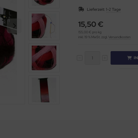
Lieferzeit:
1-2 Tage
15,50 €
155,00 € pro kg
inkl. 19 % MwSt. zzgl.
Versandkosten
I