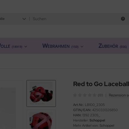
Alle
olle
Webrahmen
Zubehör
(18919)
(150)
(556)
Red to Go Laceball
|
Rezension s
(0)
Art.Nr.:
LB100_2305
GTIN/EAN:
4250331326850
HAN:
1392 2305_
Hersteller:
Schoppel
Mehr Artikel von:
Schoppel