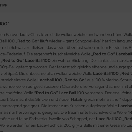
TIPP
 100"
en Farbverlaufs-Charakter ist die wolkenweiche und wunderschöne Wol
Ball 100 „Red to Go“
läuft wieder – ganz Schoppel-like“ herrlich lang u
ich Schwarz zu fließen, das wieder über fast schon hellem Flieder ins Ros
ace-Fadenlauf. Die sagenhaft kuschelweiche Wolle
„Red to Go“ Lacebal
e
„Red to Go“ Lace Ball 100
ein wahrer Blickfang. Der fantastisch streich
00g-Ball gefertigt worden. Der fantastisch gleichbleibende und ausgespro
o viel Spaß. Die unbeschreiblich wolkenweiche Wolle
Lace Ball 100 „Red 
 streichelzarte Wolle
Laceball 100 „Red to Go“
aus 100 % Merino-Schurw
es wundervollen aufgeschlossenen Charakters hervorragend schnell mit a
streichelfeine Wolle
“Red to Go“ Lace Ball 100
vergeben. Der edel-feine
ht spürt. So macht das Stricken und / oder Häkeln gleich mehr als „nur“ dop
ervorragend geeignet. Die immer zum Kuschen aufgelegte Wolle
Laceba
ehr als nur hervorragend geeignet. Die traumhafte kuschelweiche Wolle
“R
schöne und feine Farbverlaufswolle von Schoppel, der
Lace Ball 100 „Re
e werden für ein Lace-Tuch ca. 200 g (= 2 Bälle mit einer Gesamt-Lauf
en.