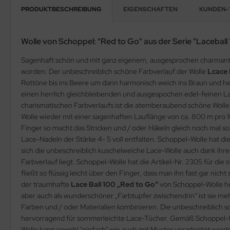
PRODUKTBESCHREIBUNG
EIGENSCHAFTEN
KUNDEN-
Wolle von Schoppel: "Red to Go" aus der Serie "Laceball
Sagenhaft schön und mit ganz eigenem, ausgesprochen charmant
worden. Der unbeschreiblich schöne Farbverlauf der Wolle
Lcace 
Rottöne bis ins Beere um dann harmonisch weich ins Braun und herrl
einen herrlich gleichbleibenden und ausgespochen edel-feinen L
charismatischen Farbverlaufs ist die atemberaubend schöne Woll
Wolle wieder mit einer sagenhaften Lauflänge von ca. 800 m pro 1
Finger so macht das Stricken und / oder Häkeln gleich noch mal s
Lace-Nadeln der Stärke 4- 5 voll entfalten. Schoppel-Wolle hat die
sich die unbeschreiblich kuschelweiche Lace-Wolle auch dank ihr
Farbverlauf liegt. Schoppel-Wolle hat die Artikel-Nr. 2305 für die 
fließt so flüssig leicht über den Finger, dass man ihn fast gar nic
der traumhafte
Lace Ball 100 „Red to Go“
von Schoppel-Wolle h
aber auch als wunderschöner „Farbtupfer zwischendrin“ ist sie m
Farben und / oder Materialien kombinieren. Die unbeschreiblich 
hervorragend für sommerleichte Lace-Tücher. Gemäß Schoppel-Woll
Wolle kann sowohl "einfach" wie auch mit Muster verarbeitet werd