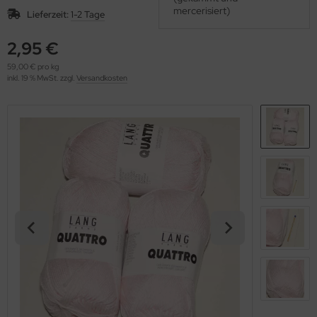
OOLADDICTS
mercerisiert)
(276)
Lieferzeit:
1-2 Tage
2,95 €
59,00 € pro kg
inkl. 19 % MwSt. zzgl.
Versandkosten