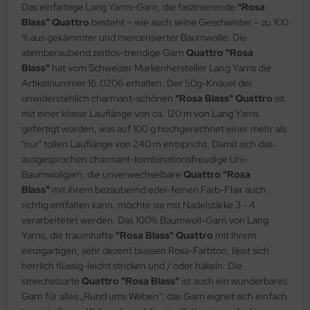
Das einfarbige Lang Yarns-Garn, die faszinierende
"Rosa
Blass"
Quattro
besteht – wie auch seine Geschwister – zu 100
% aus gekämmter und mercerisierter Baumwolle. Die
atemberaubend zeitlos-trendige Garn
Quattro "Rosa
Blass"
hat vom Schweizer Markenhersteller Lang Yarns die
Artikelnummer 16.0206 erhalten. Der 50g-Knäuel der
unwiderstehlich charmant-schönen
"Rosa Blass"
Quattro
ist
mit einer klasse Lauflänge von ca. 120 m von Lang Yarns
gefertigt worden, was auf 100 g hochgerechnet einer mehr als
"nur" tollen Lauflänge von 240 m entspricht. Damit sich das
ausgesprochen charmant-kombinationsfreudige Uni-
Baumwollgarn, die unverwechselbare
Quattro "Rosa
Blass"
mit ihrem bezaubernd edel-feinen Farb-Flair auch
richtig entfalten kann, möchte sie mit Nadelstärke 3 - 4
verarbeitetet werden. Das 100% Baumwoll-Garn von Lang
Yarns, die traumhafte
"Rosa Blass" Quattro
mit ihrem
einzigartigen, sehr dezent blassen Rosa-Farbton, lässt sich
herrlich flüssig-leicht stricken und / oder häkeln. Die
streichelzarte
Quattro "Rosa Blass"
ist auch ein wunderbares
Garn für alles „Rund ums Weben“; das Garn eignet sich einfach