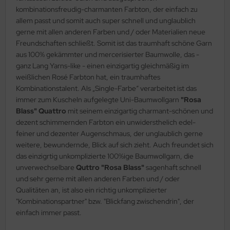
kombinationsfreudig-charmanten Farbton, der einfach zu
allem passt und somit auch super schnell und unglaublich
gerne mit allen anderen Farben und / oder Materialien neue
Freundschaften schließt. Somit ist das traumhaft schöne Garn
aus 100% gekämmter und mercerisierter Baumwolle, das -
ganz Lang Yarns-like - einen einzigartig gleichmäßig im
weißlichen Rosé Farbton hat, ein traumhaftes
Kombinationstalent. Als „Single-Farbe“ verarbeitet ist das
immer zum Kuscheln aufgelegte Uni-Baumwollgarn
"Rosa
Blass"
Quattro
mit seinem einzigartig charmant-schönen und
dezent schimmernden Farbton ein unwidersthelich edel-
feiner und dezenter Augenschmaus, der unglaublich gerne
weitere, bewundernde, Blick auf sich zieht. Auch freundet sich
das einzigrtig unkomplizierte 100%ige Baumwollgarn, die
unverwechselbare
Quttro "Rosa Blass"
sagenhaft schnell
und sehr gerne mit allen anderen Farben und / oder
Qualitäten an, ist also ein richtig unkomplizierter
"Kombinationspartner" bzw. "Blickfang zwischendrin", der
einfach immer passt.