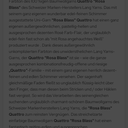
Farbton des 100 %igen Baumwollgarns
Quattro "Rosa
Blass"
des Schweizer Marken-Herstellers Lang Yarns. Das mit
seinem ganz eigenen wunderbar edel-feinen Schimmer
ausgestattete Uni-Garn
"Rosa Blass" Quattro
hat einen ganz
eigenen außergewöhnlichen, pastellig-hellen und
ausgesprochen dezenten Rosé Farb-Flair, der unglaublich
edel-fein fast schon als "mit Rosa angehauchtes Weiß"
produziert wurde . Dank dieses außergewöhnlich
unkomplizierten Farbton des unwidersthelichen Lang Yarns-
Garns, der
Quattro "Rosa Blass"
ist sie - wie die ganze
ausgesprochen kombinationsfreudig-offene und riesige
„Quattro“
-Familie - mit einem ganz eigenen herrlich dezent-
feinen und edlen Schimmer versehen. Der sagenhaft
gleichmäßige Faden fließt so unglaublich flüssig-leicht über
den Finger, dass man diesen beim Stricken und / oder Häklen
fast vergisst. So wird das Verarbeiten des seinengleichen
suchenden unglaublich charmant-schönen Baumwollgarns des
Schweizer Markenherstellers Lang Yarns, die
"Rosa Blass"
Quattro
zum reinsten Vergnügen. Das streichelzarte
einfarbige Baumwollgarn
Quattro "Rosa Blass"
hat einen
fantastisch zeitlos-edlen und ausgesprochen