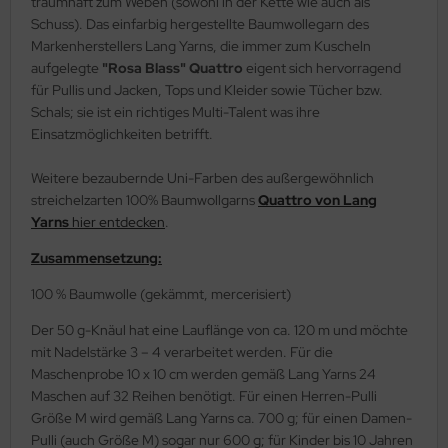
traumhaft zum Weben (sowohl in der Kette wie auch als
Schuss). Das einfarbig hergestellte Baumwollegarn des
Markenherstellers Lang Yarns, die immer zum Kuscheln
aufgelegte
"Rosa Blass"
Quattro
eigent sich hervorragend
für Pullis und Jacken, Tops und Kleider sowie Tücher bzw.
Schals; sie ist ein richtiges Multi-Talent was ihre
Einsatzmöglichkeiten betrifft.
Weitere bezaubernde Uni-Farben des außergewöhnlich
streichelzarten 100% Baumwollgarns
Quattro von Lang
Yarns
hier entdecken
.
Zusammensetzung:
100 % Baumwolle (gekämmt, mercerisiert)
Der 50 g-Knäul hat eine Lauflänge von ca. 120 m und möchte
mit Nadelstärke 3 – 4 verarbeitet werden. Für die
Maschenprobe 10 x 10 cm werden gemäß Lang Yarns 24
Maschen auf 32 Reihen benötigt. Für einen Herren-Pulli
Größe M wird gemäß Lang Yarns ca. 700 g; für einen Damen-
Pulli (auch Größe M) sogar nur 600 g; für Kinder bis 10 Jahren