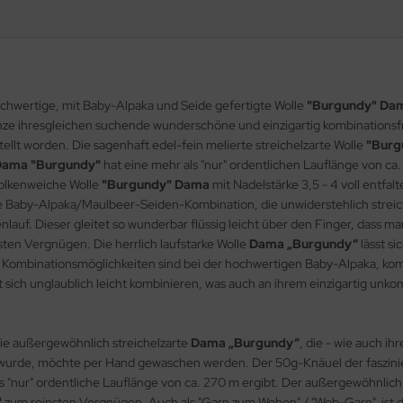
hochwertige, mit Baby-Alpaka und Seide gefertigte Wolle
"Burgundy" Da
ganze ihresgleichen suchende wunderschöne und einzigartig kombinations
llt worden. Die sagenhaft edel-fein melierte streichelzarte Wolle
"Burg
ama "Burgundy"
hat eine mehr als "nur" ordentlichen Lauflänge von c
olkenweiche Wolle
"Burgundy" Dama
mit Nadelstärke 3,5 - 4 voll entfal
ge Baby-Alpaka/Maulbeer-Seiden-Kombination, die unwiderstehlich strei
uf. Dieser gleitet so wunderbar flüssig leicht über den Finger, dass man
sten Vergnügen. Die herrlich laufstarke Wolle
Dama „Burgundy“
lässt si
ie Kombinationsmöglichkeiten sind bei der hochwertigen Baby-Alpaka, k
st sich unglaublich leicht kombinieren, was auch an ihrem einzigartig un
 die außergewöhnlich streichelzarte
Dama „Burgundy“
, die - wie auch i
t wurde, möchte per Hand gewaschen werden. Der 50g-Knäuel der faszi
s "nur" ordentliche Lauflänge von ca. 270 m ergibt. Der außergewöhnlich
"
zum reinsten Vergnügen. Auch als "Garn zum Weben" / "Web-Garn" ist