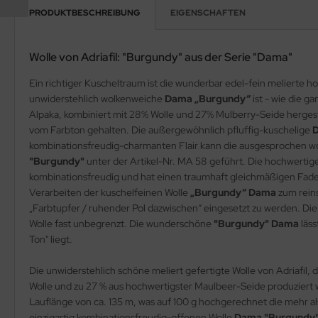
PRODUKTBESCHREIBUNG
EIGENSCHAFTEN
Wolle von Adriafil: "Burgundy" aus der Serie "Dama"
Ein richtiger Kuscheltraum ist die wunderbar edel-fein melierte 
unwiderstehlich wolkenweiche
Dama „Burgundy“
ist - wie die 
Alpaka, kombiniert mit 28% Wolle und 27% Mulberry-Seide hergeste
vom Farbton gehalten. Die außergewöhnlich pfluffig-kuschelige
D
kombinationsfreudig-charmanten Flair kann die ausgesprochen w
"Burgundy"
unter der Artikel-Nr. MA 58 geführt. Die hochwerti
kombinationsfreudig und hat einen traumhaft gleichmäßigen Fadenla
Verarbeiten der kuschelfeinen Wolle
„Burgundy“ Dama
zum rein
„Farbtupfer / ruhender Pol dazwischen“ eingesetzt zu werden. D
Wolle fast unbegrenzt. Die wunderschöne
"Burgundy" Dama
läs
Ton" liegt.
Die unwiderstehlich schöne meliert gefertigte Wolle von Adriafil,
Wolle und zu 27 % aus hochwertigster Maulbeer-Seide produzier
Lauflänge von ca. 135 m, was auf 100 g hochgerechnet die mehr al
einzigartig kombinationsfreudig-offenen Wolle
Dama "Burgundy