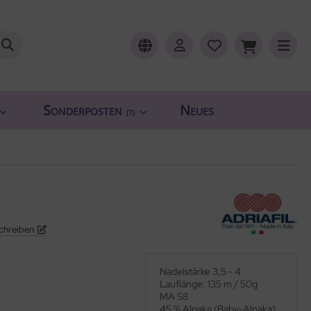
Sonderposten
Neues
(7)
chreiben
Nadelstärke 3,5 - 4
Lauflänge: 135 m / 50g
MA 58
45 % Alpaka (Baby-Alpaka)