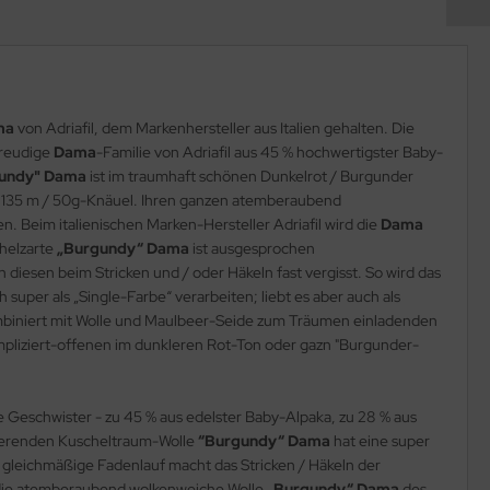
ma
von Adriafil, dem Markenhersteller aus Italien gehalten. Die
freudige
Dama
-Familie von Adriafil aus 45 % hochwertigster Baby-
undy" Dama
ist im traumhaft schönen Dunkelrot / Burgunder
a. 135 m / 50g-Knäuel. Ihren ganzen atemberaubend
ten. Beim italienischen Marken-Hersteller Adriafil wird die
Dama
chelzarte
„Burgundy“ Dama
ist ausgesprochen
 diesen beim Stricken und / oder Häkeln fast vergisst. So wird das
ch super als „Single-Farbe“ verarbeiten; liebt es aber auch als
ombiniert mit Wolle und Maulbeer-Seide zum Träumen einladenden
kompliziert-offenen im dunkleren Rot-Ton oder gazn "Burgunder-
hre Geschwister - zu 45 % aus edelster Baby-Alpaka, zu 28 % aus
nierenden Kuscheltraum-Wolle
“Burgundy“ Dama
hat eine super
 gleichmäßige Fadenlauf macht das Stricken / Häkeln der
 die atemberaubend wolkenweiche Wolle
„Burgundy“ Dama
des