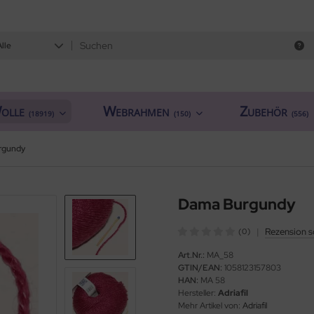
Alle
olle
Webrahmen
Zubehör
(18919)
(150)
(556)
rgundy
Dama Burgundy
|
Rezension s
(0)
Art.Nr.:
MA_58
GTIN/EAN:
1058123157803
HAN:
MA 58
Hersteller:
Adriafil
Mehr Artikel von:
Adriafil