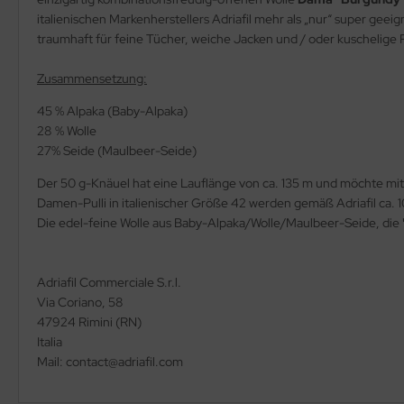
italienischen Markenherstellers Adriafil mehr als „nur“ super ge
traumhaft für feine Tücher, weiche Jacken und / oder kuschelige P
Zusammensetzung:
45 % Alpaka (Baby-Alpaka)
28 % Wolle
27% Seide (Maulbeer-Seide)
Der 50 g-Knäuel hat eine Lauflänge von ca. 135 m und möchte mi
Damen-Pulli in italienischer Größe 42 werden gemäß Adriafil ca. 
Die edel-feine Wolle aus Baby-Alpaka/Wolle/Maulbeer-Seide, die
Adriafil Commerciale S.r.l.
Via Coriano, 58
47924 Rimini (RN)
Italia
Mail: contact@adriafil.com