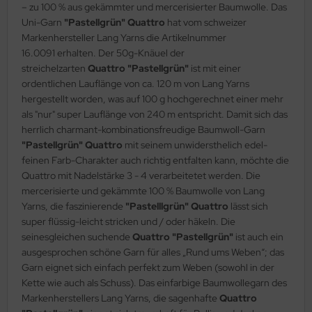
– zu 100 % aus gekämmter und mercerisierter Baumwolle. Das
Uni-Garn
"Pastellgrün" Quattro
hat vom schweizer
Markenhersteller Lang Yarns die Artikelnummer
16.0091 erhalten. Der 50g-Knäuel der
streichelzarten
Quattro "Pastellgrün"
ist mit einer
ordentlichen Lauflänge von ca. 120 m von Lang Yarns
hergestellt worden, was auf 100 g hochgerechnet einer mehr
als "nur" super Lauflänge von 240 m entspricht. Damit sich das
herrlich charmant-kombinationsfreudige Baumwoll-Garn
"Pastellgrün" Quattro
mit seinem unwidersthelich edel-
feinen Farb-Charakter auch richtig entfalten kann, möchte die
Quattro mit Nadelstärke 3 - 4 verarbeitetet werden. Die
mercerisierte und gekämmte 100 % Baumwolle von Lang
Yarns, die faszinierende
"Pastelllgrün" Quattro
lässt sich
super flüssig-leicht stricken und / oder häkeln. Die
seinesgleichen suchende
Quattro "Pastellgrün"
ist auch ein
ausgesprochen schöne Garn für alles „Rund ums Weben“; das
Garn eignet sich einfach perfekt zum Weben (sowohl in der
Kette wie auch als Schuss). Das einfarbige Baumwollegarn des
Markenherstellers Lang Yarns, die sagenhafte
Quattro