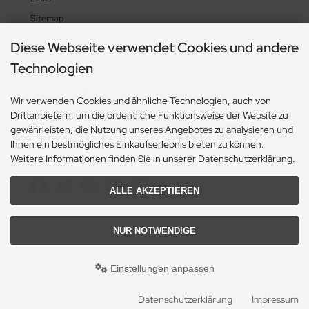
Sitemap
Diese Webseite verwendet Cookies und andere
Technologien
Zahlungsmethoden
Wir verwenden Cookies und ähnliche Technologien, auch von
Drittanbietern, um die ordentliche Funktionsweise der Website zu
gewährleisten, die Nutzung unseres Angebotes zu analysieren und
Ihnen ein bestmögliches Einkaufserlebnis bieten zu können.
Weitere Informationen finden Sie in unserer Datenschutzerklärung.
Social Media
ALLE AKZEPTIEREN
NUR NOTWENDIGE
© 2026 Heikes-Handgewebtes
heikes-handgewebtes.de/shop/ - All rights reserved.
Einstellungen anpassen
DESIGN + REALISATION
by eW-Service.de
Datenschutzerklärung
Impressum
mod
ified eCommerce Shopsoftware © 2009-2026