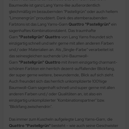
Baumwolle ist ganz Lang Yarns-like außerordentlich
gleichmäßig im bezaubernden "Pastellgrün" oder auch hellem
"Limonengrün" proudziert. Dank des atemberaubenden
Farbtons ist das Lang Yarns-Garn
Quattro "Pastellgrün"
ein
sagenhaftes Kombinationstalent. Das traumhafte
Garn
"Pastellgrün" Quattro
von Lang Yarns freundet sich
einzigartig schnell und sehr gerne mit allen anderen Farben
und / oder Materialien an. Als „Single-Farbe“ verarbeitet ist
das seinesgleichen suchende Uni-Baumwoll-
Garn
"Pastellgrün"
Quattro
mit ihrem einzigartig charmant-
schönen Farbton ein herrlich dezent-auffallender Blickfang,
der super gerne weitere, bewundernde, Blick auf sich zieht.
Auch freundet sich das herrlich unkomplizierte 100%ige
Baumwoll-Garn sagenhaft schnell und super gerne mit allen
anderen Farben und / oder Qualitäten an, ist also ein
einzigartig unkomplizierter "Kombinationspartner" bzw.
"Blickfang zwischendrin".
Das immer zum Kuscheln aufgelegte Lang Yarns-Garn, die
Quattro "Pastellgrün"
besteht – wie auch seine Geschwister