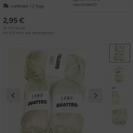
OOLADDICTS
mercerisiert)
(276)
Lieferzeit:
1-2 Tage
2,95 €
59,00 € pro kg
inkl. 19 % MwSt. zzgl.
Versandkosten