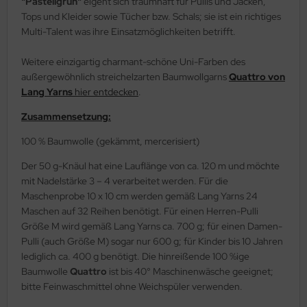
"Pastellgrün"
eigent sich traumhaft für Pullis und Jacken,
Tops und Kleider sowie Tücher bzw. Schals; sie ist ein richtiges
Multi-Talent was ihre Einsatzmöglichkeiten betrifft.
Weitere einzigartig charmant-schöne Uni-Farben des
außergewöhnlich streichelzarten Baumwollgarns
Quattro von
Lang Yarns
hier entdecken
.
Zusammensetzung:
100 % Baumwolle (gekämmt, mercerisiert)
Der 50 g-Knäul hat eine Lauflänge von ca. 120 m und möchte
mit Nadelstärke 3 – 4 verarbeitet werden. Für die
Maschenprobe 10 x 10 cm werden gemäß Lang Yarns 24
Maschen auf 32 Reihen benötigt. Für einen Herren-Pulli
Größe M wird gemäß Lang Yarns ca. 700 g; für einen Damen-
Pulli (auch Größe M) sogar nur 600 g; für Kinder bis 10 Jahren
lediglich ca. 400 g benötigt. Die hinreißende 100 %ige
Baumwolle
Quattro
ist bis 40° Maschinenwäsche geeignet;
bitte Feinwaschmittel ohne Weichspüler verwenden.