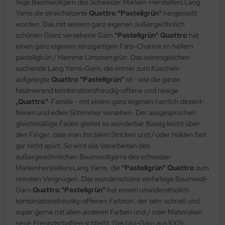
%ige Baumwollgarn des Schweizer Marken-Herstellers Lang
Yarns die streichelzarte
Quattro "Pastellgrün"
hergestellt
worden. Das mit seinem ganz eigenen außergwöhnlich
schönen Glanz versehene Garn
"Pastellgrün" Quattro
hat
einen ganz eigenen einzigartigen Farb-Charme im hellem
pastellglrün / hlemme Limonengrün. Das seinesgleichen
suchende Lang Yarns-Garn, die immer zum Kuscheln
aufgelegte
Quattro "Pastellgrün"
ist - wie die ganze
faszinierend kombinationsfreudig-offene und riesige
„Quattro“
-Familie - mit einem ganz eigenen herrlich dezent-
feinen und edlen Schimmer versehen. Der ausgesprochen
gleichmäßige Faden gleitet so wunderbar flüssig leicht über
den Finger, dass man ihn beim Stricken und / oder Häklen fast
gar nicht spürt. So wird das Verarbeiten des
außergewöhnlichen Baumwollgarns des schweizer
Markenherstellers Lang Yarns, die
"Pastellgrün" Quattro
zum
reinsten Vergnügen. Das wunderschöne einfarbige Baumwoll-
Garn
Quattro "Pastellgrün"
hat einem unwidersthelich
kombinationsfreudig-offenen Farbton, der sehr schnell und
super gerne mit allen anderen Farben und / oder Materialien
neue Freundschaften schließt. Das Uni-Garn aus 100%