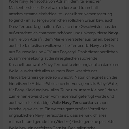
Wolle Navy Terracotta von Adriafil, dem italienischen
Markenhersteller. Die etwas dickere und traumhaft
anschmiegsame einfarbige ist - ganz ihrer Namensgebung
folgend - im außergewöhnlichen rötlichen Braun bzw. auch
Danz Terracotta gehalten. Wie auch ihre Geschwister aus der
außerordentlich charmant-schönen und unkomplizierte
Navy
-
Familie von Adirafil, dem Markenhersteller aus Italien, besteht
auch die fantastisch wolkenweiche Terracotta Navy zu 60 %
aus Baumwolle und 40% aus Polyacryl. Dank dieser herrlichen
Zusammensetzung ist die ihresgleichen suchende
Kuscheltraumwolle Navy Terracotta eine unglaublich dankbare
Wolle, aus der sich alles zaubern lässt, was sich das
Handarbeitsherz gerade so wünscht. Natürlich eignet sich die
hinreißende Adriafil-Wolle auch hervorragend als Baby-Wolle,
für Baby-Kleidung bzw. alles "Rund um unsere Kleinen", da sie
zum einen etwas dicker vom Fadenlauf gefertigt wurde und
auch weil die einfarbige Wolle
Navy Terracotta
so super
kuschelig-weich ist. Ein weitere ganz großer Vorteil der
unglaublichen Navy Terracotta ist, dass sie wirklich alles
mitmacht und gerade für (Wieder-)Einsteiger eine perfekte
Wolle bzw. ein perfektes Garn ist. Der italienische