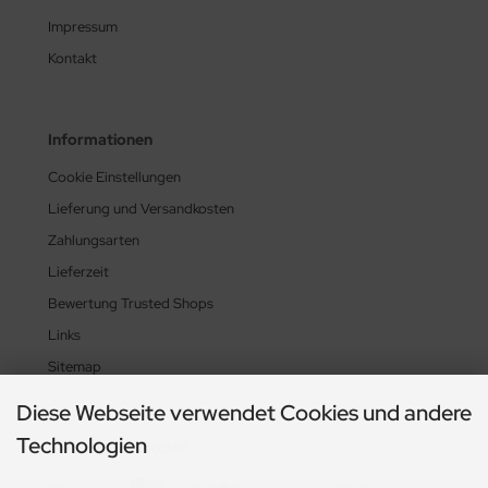
Impressum
Kontakt
Informationen
Cookie Einstellungen
Lieferung und Versandkosten
Zahlungsarten
Lieferzeit
Bewertung Trusted Shops
Links
Sitemap
Diese Webseite verwendet Cookies und andere
Technologien
Zahlungsmethoden