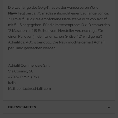
Die Lauflänge des 50 g-Knäuels der wunderbaren Wolle
Navy
liegt bei ca. 75 m (das entspricht einer Lauflänge von ca.
150 m auf 100g); die empfohlene Nadelstärke wird von Adriafil
mit 5 - 6 angegeben. Für die Maschenprobe 10 x 10 cm werden
13 Maschen auf 18 Reihen vom Hersteller veranschlagt. Für
einen Pullover (in der italienischen Größe 42) wird gemäß
Adriafil ca. 400 g benötigt. Die Navy möchte gemäß Adriafl
per Hand gewaschen werden.
Adriafil Commerciale S.r.l.
Via Coriano, 58
47924 Rimini (RN)
Italia
Mail: contact@adriafil.com
EIGENSCHAFTEN