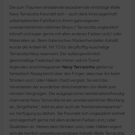
Die zum Träumen einladende bezaubernde einfarbige Wolle
Navy Terracotta freundet sich – auch dank ihres sagenhaft
unkomplizierten Farbflairs in ihrem ganz eigenen
unwiderstehlichen rötlichen Braun / Terracotta unglaublich
schnell und super gerne mit allen anderen Farben und / oder
Materialien an. Beim italienischen Markenhersteller Adriafil
wurde die Artikel-Nr. NY 73 für die pfluffig-kuschelige
Terracotta Navy reserviert. Der außergewöhnlich
gleichmäßige Fadenlauf der immer voll im Trend
liegenden anschmiegsamen
Navy Terracotta
gleitet so
fantastisch flüssig leicht über den Finger, dass man ihn beim
Stricken und / oder Häkeln (fast) vergisst. So wird das
Verarbeiten der wunderbar streichelzarten Uni-Wolle zum
reinsten Vergnügen. Die ausgesprochen kombinationsfreudig-
charmante Navy Terracotta ist ein unwiderstehlicher Blickfang
als „Singelfarbe“, liebt es aber auch als "Kombinationspartner"
zur Verfügung zu stehen. Sie freundet sich unglaublich schnell
und sagenhaft gerne mit allen anderen Farben und / oder
Qualitäten an. Neben dem Stricken und / oder Häklen eigent
sich die herrlich vielseitig einsetzbare Adriafil-Wolle Terracotta