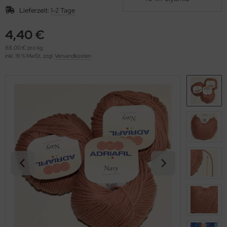
OOLADDICTS
(276)
Lieferzeit:
1-2 Tage
4,40 €
88,00 € pro kg
inkl. 19 % MwSt. zzgl.
Versandkosten