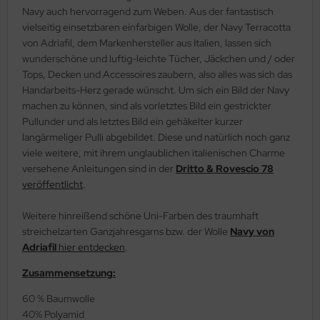
Navy auch hervorragend zum Weben. Aus der fantastisch
vielseitig einsetzbaren einfarbigen Wolle, der Navy Terracotta
von Adriafil, dem Markenhersteller aus Italien, lassen sich
wunderschöne und luftig-leichte Tücher, Jäckchen und / oder
Tops, Decken und Accessoires zaubern, also alles was sich das
Handarbeits-Herz gerade wünscht. Um sich ein Bild der Navy
machen zu können, sind als vorletztes Bild ein gestrickter
Pullunder und als letztes Bild ein gehäkelter kurzer
langärmeliger Pulli abgebildet. Diese und natürlich noch ganz
viele weitere, mit ihrem unglaublichen italienischen Charme
versehene Anleitungen sind in der
Dritto & Rovescio 78
veröffentlicht
.
Weitere hinreißend schöne Uni-Farben des traumhaft
streichelzarten Ganzjahresgarns bzw. der Wolle
Navy von
Adriafil
hier entdecken
.
Zusammensetzung:
60 % Baumwolle
40% Polyamid