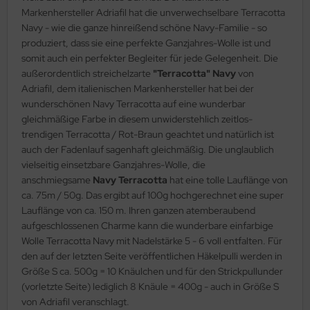
Markenhersteller Adriafil hat die unverwechselbare Terracotta
Navy - wie die ganze hinreißend schöne Navy-Familie - so
produziert, dass sie eine perfekte Ganzjahres-Wolle ist und
somit auch ein perfekter Begleiter für jede Gelegenheit. Die
außerordentlich streichelzarte
"Terracotta" Navy
von
Adriafil, dem italienischen Markenhersteller hat bei der
wunderschönen Navy Terracotta auf eine wunderbar
gleichmäßige Farbe in diesem unwiderstehlich zeitlos-
trendigen Terracotta / Rot-Braun geachtet und natürlich ist
auch der Fadenlauf sagenhaft gleichmäßig. Die unglaublich
vielseitig einsetzbare Ganzjahres-Wolle, die
anschmiegsame
Navy Terracotta
hat eine tolle Lauflänge von
ca. 75m / 50g. Das ergibt auf 100g hochgerechnet eine super
Lauflänge von ca. 150 m. Ihren ganzen atemberaubend
aufgeschlossenen Charme kann die wunderbare einfarbige
Wolle Terracotta Navy mit Nadelstärke 5 - 6 voll entfalten. Für
den auf der letzten Seite veröffentlichen Häkelpulli werden in
Größe S ca. 500g = 10 Knäulchen und für den Strickpullunder
(vorletzte Seite) lediglich 8 Knäule = 400g - auch in Größe S
von Adriafil veranschlagt.