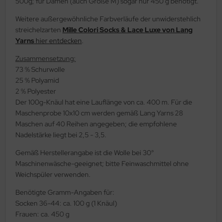
500g; für Damen (auch Größe M) sogar nur 450 g benötigt.
Weitere außergewöhnliche Farbverläufe der unwiderstehlich
streichelzarten
Mille Colori Socks & Lace Luxe von Lang
Yarns
hier entdecken
.
Zusammensetzung:
73 % Schurwolle
25 % Polyamid
2 % Polyester
Der 100g-Knäul hat eine Lauflänge von ca. 400 m. Für die
Maschenprobe 10x10 cm werden gemäß Lang Yarns 28
Maschen auf 40 Reihen angegeben; die empfohlene
Nadelstärke liegt bei 2,5 - 3,5.
Gemäß Herstellerangabe ist die Wolle bei 30°
Maschinenwäsche-geeignet; bitte Feinwaschmittel ohne
Weichspüler verwenden.
Benötigte Gramm-Angaben für:
Socken 36-44: ca. 100 g (1 Knäul)
Frauen: ca. 450 g