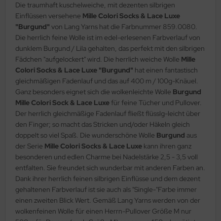
Die traumhaft kuschelweiche, mit dezenten silbrigen
Einflüssen versehene
Mille Colori Socks & Lace Luxe
"Burgund"
von Lang Yarns hat die Farbnummer 859.0080.
Die herrlich feine Wolle ist im edel-erlesenen Farbverlauf von
dunklem Burgund / Lila gehalten, das perfekt mit den silbrigen
Fädchen "aufgelockert" wird. Die herrlich weiche Wolle
Mille
Colori Socks & Lace Luxe "Burgund"
hat einen fantastisch
gleichmäßigen Fadenlauf und das auf 400 m / 100g-Knäuel.
Ganz besonders eignet sich die wolkenleichte Wolle
Burgund
Mille Colori Sock & Lace Luxe
für feine Tücher und Pullover.
Der herrlich gleichmäßige Fadenlauf fließt flüsslg-leicht über
den Finger; so macht das Stricken und/oder Häkeln gleich
doppelt so viel Spaß. Die wunderschöne Wolle
Burgund
aus
der Serie
Mille Colori Socks & Lace Luxe
kann ihren ganz
besonderen und edlen Charme bei Nadelstärke 2,5 - 3,5 voll
entfalten. Sie freundet sich wunderbar mit anderen Farben an.
Dank ihrer herrlich feinen silbrigen Einflüsse und dem dezent
gehaltenen Farbverlauf ist sie auch als "Single-"Farbe immer
einen zweiten Blick Wert. Gemäß Lang Yarns werden von der
wolkenfeinen Wolle für einen Herrn-Pullover Größe M nur