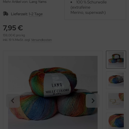
Mehr Artikel von:
Lang Yarns
100 % Schurwolle
OOLADDICTS
(276)
(extrafeine
Merino, superwash)
Lieferzeit:
1-2 Tage
7,95 €
159,00 € pro kg
inkl. 19 % MwSt. zzgl.
Versandkosten