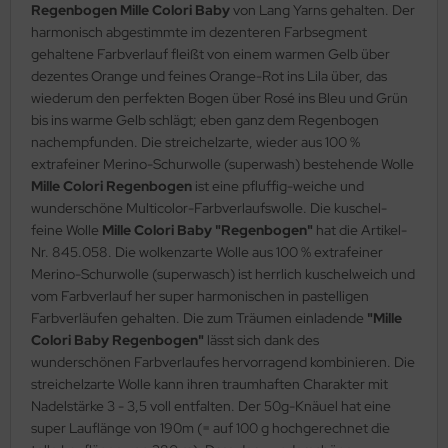
Regenbogen Mille Colori Baby
von Lang Yarns gehalten. Der
harmonisch abgestimmte im dezenteren Farbsegment
gehaltene Farbverlauf fleißt von einem warmen Gelb über
dezentes Orange und feines Orange-Rot ins Lila über, das
wiederum den perfekten Bogen über Rosé ins Bleu und Grün
bis ins warme Gelb schlägt; eben ganz dem Regenbogen
nachempfunden. Die streichelzarte, wieder aus 100 %
extrafeiner Merino-Schurwolle (superwash) bestehende Wolle
Mille Colori Regenbogen
ist eine pfluffig-weiche und
wunderschöne Multicolor-Farbverlaufswolle. Die kuschel-
feine Wolle
Mille Colori Baby "Regenbogen"
hat die Artikel-
Nr. 845.058. Die wolkenzarte Wolle aus 100 % extrafeiner
Merino-Schurwolle (superwasch) ist herrlich kuschelweich und
vom Farbverlauf her super harmonischen in pastelligen
Farbverläufen gehalten. Die zum Träumen einladende
"Mille
Colori Baby Regenbogen"
lässt sich dank des
wunderschönen Farbverlaufes hervorragend kombinieren. Die
streichelzarte Wolle kann ihren traumhaften Charakter mit
Nadelstärke 3 - 3,5 voll entfalten. Der 50g-Knäuel hat eine
super Lauflänge von 190m (= auf 100 g hochgerechnet die