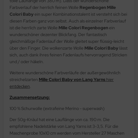
tolle Lauflänge von 380 m). Dass der wunderschöne
Farbverlauf der herrlich feinen Wolle
Regenbogen Mille
Colori Baby
ein super Kombinationstalent ist versteht sich bei
diesen Farben ganz von selbst. Auch als einzelner Farbverlauf
ist die herrlich zarte Wolle
Mille Colori Regenbogen
ein
wunderschöner dezenter Blickfang. Der fantastisch
gleichmäßige Fadenlauf der Wolle gleitet super flüssig-leicht
über den Finger. Die wolkenzarte Wolle
Mille Colori Baby
lässt
sich, auch dank ihres feinen Fadenlaufs hervorragend Stricken
und / oder häkeln.
Weitere wunderschöne Farbverläufe der außergewöhnlich
streichelzarten
Mille Colori Baby von Lang Yarns
hier
entdecken
.
Zusammensetzung:
100 % Schurwolle (extrafeine Merino - superwash)
Der 50g-Knäul hat eine Lauflänge von ca. 190 m. Die
empfohlene Nadelstärke von Lang Yarns ist 3-3,5. Für die
Maschenprobe 10x10 cm werden vom Hersteller 27 Maschen