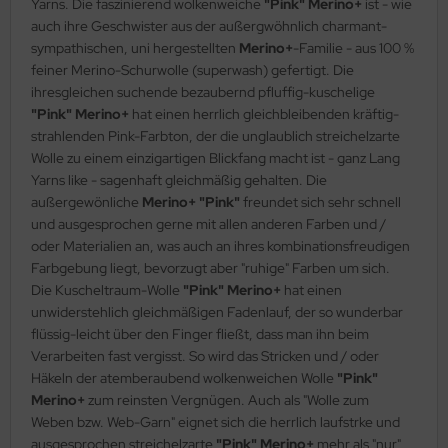
Yarns. Die faszinierend wolkenweiche
"Pink" Merino+
ist - wie
auch ihre Geschwister aus der außergwöhnlich charmant-
sympathischen, uni hergestellten
Merino+
-Familie - aus 100 %
feiner Merino-Schurwolle (superwash) gefertigt. Die
ihresgleichen suchende bezaubernd pfluffig-kuschelige
"Pink" Merino+
hat einen herrlich gleichbleibenden kräftig-
strahlenden Pink-Farbton, der die unglaublich streichelzarte
Wolle zu einem einzigartigen Blickfang macht ist - ganz Lang
Yarns like - sagenhaft gleichmäßig gehalten. Die
außergewönliche
Merino+ "Pink"
freundet sich sehr schnell
und ausgesprochen gerne mit allen anderen Farben und /
oder Materialien an, was auch an ihres kombinationsfreudigen
Farbgebung liegt, bevorzugt aber "ruhige" Farben um sich.
Die Kuscheltraum-Wolle
"Pink" Merino+
hat einen
unwiderstehlich gleichmäßigen Fadenlauf, der so wunderbar
flüssig-leicht über den Finger fließt, dass man ihn beim
Verarbeiten fast vergisst. So wird das Stricken und / oder
Häkeln der atemberaubend wolkenweichen Wolle
"Pink"
Merino+
zum reinsten Vergnügen. Auch als "Wolle zum
Weben bzw. Web-Garn" eignet sich die herrlich laufstrke und
ausgesprochen streichelzarte
"Pink" Merino+
mehr als "nur"