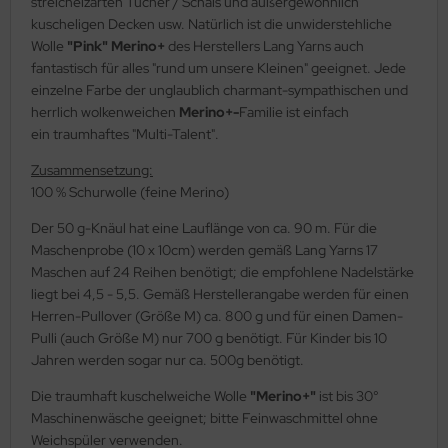
streichelzarten Tücher / Schals und außergewöhnlich
kuscheligen Decken usw. Natürlich ist die unwiderstehliche
Wolle
"Pink" Merino+
des Herstellers Lang Yarns auch
fantastisch für alles "rund um unsere Kleinen" geeignet. Jede
einzelne Farbe der unglaublich charmant-sympathischen und
herrlich wolkenweichen
Merino+-
Familie ist einfach
ein traumhaftes "Multi-Talent".
Zusammensetzung:
100 % Schurwolle (feine Merino)
Der 50 g-Knäul hat eine Lauflänge von ca. 90 m. Für die
Maschenprobe (10 x 10cm) werden gemäß Lang Yarns 17
Maschen auf 24 Reihen benötigt; die empfohlene Nadelstärke
liegt bei 4,5 - 5,5. Gemäß Herstellerangabe werden für einen
Herren-Pullover (Größe M) ca. 800 g und für einen Damen-
Pulli (auch Größe M) nur 700 g benötigt. Für Kinder bis 10
Jahren werden sogar nur ca. 500g benötigt.
Die traumhaft kuschelweiche Wolle
"Merino+"
ist bis 30°
Maschinenwäsche geeignet; bitte Feinwaschmittel ohne
Weichspüler verwenden.