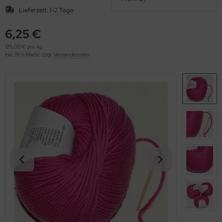
OOLADDICTS
(276)
Lieferzeit:
1-2 Tage
6,25 €
125,00 € pro kg
inkl. 19 % MwSt. zzgl.
Versandkosten