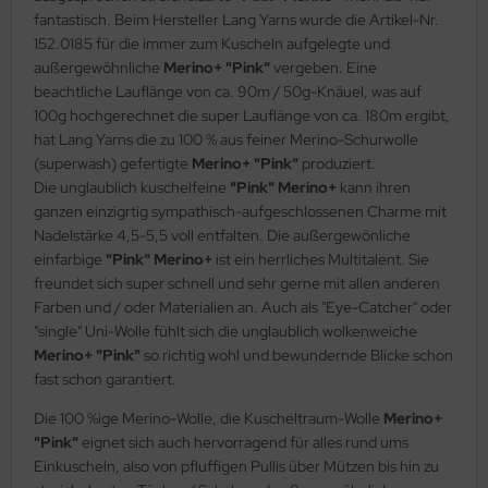
fantastisch. Beim Hersteller Lang Yarns wurde die Artikel-Nr.
152.0185 für die immer zum Kuscheln aufgelegte und
außergewöhnliche
Merino+ "Pink"
vergeben. Eine
beachtliche Lauflänge von ca. 90m / 50g-Knäuel, was auf
100g hochgerechnet die super Lauflänge von ca. 180m ergibt,
hat Lang Yarns die zu 100 % aus feiner Merino-Schurwolle
(superwash) gefertigte
Merino+ "Pink"
produziert.
Die unglaublich kuschelfeine
"Pink" Merino+
kann ihren
ganzen einzigrtig sympathisch-aufgeschlossenen Charme mit
Nadelstärke 4,5-5,5 voll entfalten. Die außergewönliche
einfarbige
"Pink" Merino+
ist ein herrliches Multitalent. Sie
freundet sich super schnell und sehr gerne mit allen anderen
Farben und / oder Materialien an. Auch als "Eye-Catcher" oder
"single" Uni-Wolle fühlt sich die unglaublich wolkenweiche
Merino+ "Pink"
so richtig wohl und bewundernde Blicke schon
fast schon garantiert.
Die 100 %ige Merino-Wolle, die Kuscheltraum-Wolle
Merino+
"Pink"
eignet sich auch hervorragend für alles rund ums
Einkuscheln, also von pfluffigen Pullis über Mützen bis hin zu