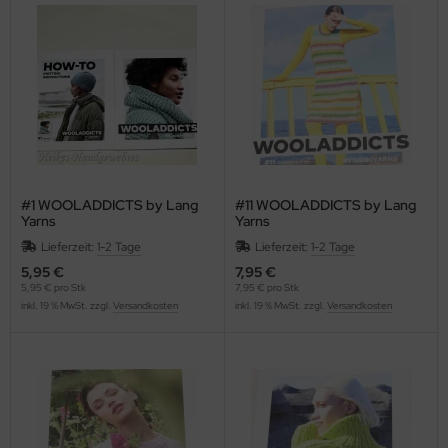
OOLADDICTS
(276)
#1 WOOLADDICTS by Lang
#11 WOOLADDICTS by Lang
Yarns
Yarns
Lieferzeit:
1-2 Tage
Lieferzeit:
1-2 Tage
5,95 €
7,95 €
5,95 € pro Stk
7,95 € pro Stk
inkl. 19 % MwSt. zzgl.
Versandkosten
inkl. 19 % MwSt. zzgl.
Versandkosten