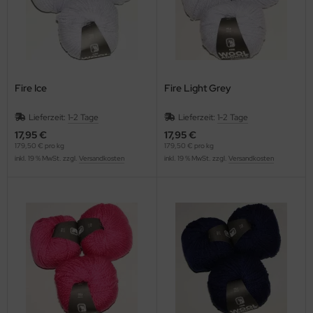
Fire Ice
Fire Light Grey
Lieferzeit:
1-2 Tage
Lieferzeit:
1-2 Tage
17,95 €
17,95 €
179,50 € pro kg
179,50 € pro kg
inkl. 19 % MwSt. zzgl.
Versandkosten
inkl. 19 % MwSt. zzgl.
Versandkosten