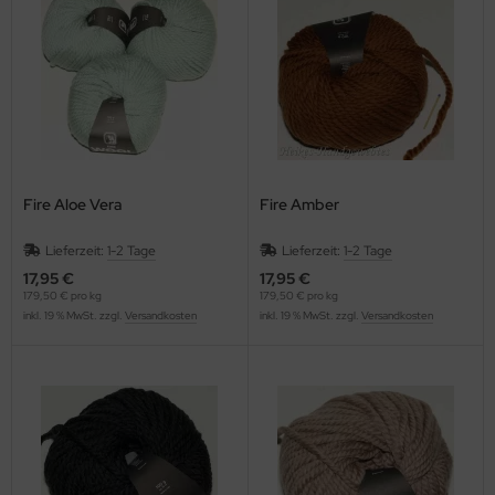
OOLADDICTS
(276)
Fire Aloe Vera
Fire Amber
Lieferzeit:
1-2 Tage
Lieferzeit:
1-2 Tage
17,95 €
17,95 €
179,50 € pro kg
179,50 € pro kg
inkl. 19 % MwSt. zzgl.
Versandkosten
inkl. 19 % MwSt. zzgl.
Versandkosten