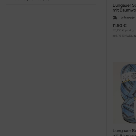
Lungauer So
mit Baumwolle
Frühling
Lieferzeit:
11,50 €
115,00 € pro kg
inkl. 19 % MwSt. z
Lungauer So