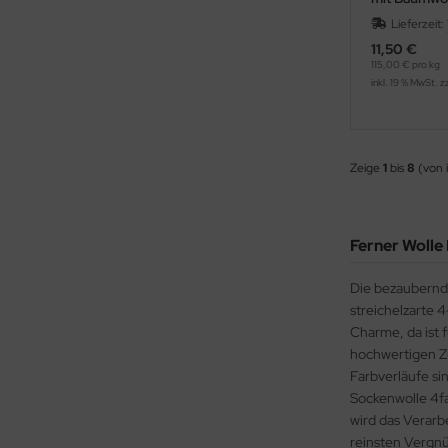
Lieferzeit:
11,50 €
115,00 € pro kg
inkl. 19 % MwSt. z
Zeige
1
bis
8
(von 
Ferner Wolle
Die bezaubernd
streichelzarte 
Charme, da ist 
hochwertigen Z
Farbverläufe si
Sockenwolle 4fa
wird das Verarb
reinsten Vergnü