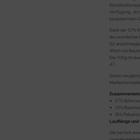
Kombinationspar
Verfügung. Je n
bezaubernden Ch
Dank der 57% Me
des wunderbar h
für anschmiegsa
4fach mit Baumw
Der 100g-Knäuel
47.
Schon neugieri
Markenherstelle
Zusammensetz
57% Schurwo
25% Baumwo
18% Polyami
Lauflänge und 
Die herrlich an
unwiderstehlich