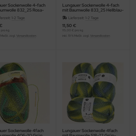
uer Sockenwolle 4-fach
Lungauer Sockenwolle 4-fach
umwolle 832_25 Rosa-
mit Baumwolle 833_25 Hellblau-
lau-Orange
Hellgrün
ferzeit:
1-2 Tage
Lieferzeit:
1-2 Tage
 €
11,50 €
 pro kg
115,00 € pro kg
% MwSt. zzgl.
Versandkosten
inkl. 19 % MwSt. zzgl.
Versandkosten
uer Sockenwolle 4fach
Lungauer Sockenwolle 4fach
aumwolle 406-20 Grün
mit Baumwolle 518-22 Grün-