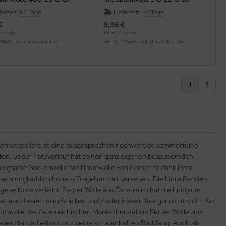
Blau
ferzeit:
1-2 Tage
Lieferzeit:
1-2 Tage
€
9,95 €
 pro kg
99,50 € pro kg
% MwSt. zzgl.
Versandkosten
inkl. 19 % MwSt. zzgl.
Versandkosten
1
enherstellers ist eine ausgesprochen hochwertige sommerfeine
ufen. Jeder Farbverlauf hat seinen ganz eigenen bezaubernden
iegsame Sockenwolle mit Baumwolle von Ferner ist dank ihrer
nem unglaublich hohem Tragekomfort versehen. Die hinreißenden
gene Note verleiht. Ferner Wolle aus Österreich hat die Lungauer
man diesen beim Stricken und / oder Häkeln fast gar nicht spürt. So
umwolle des österreichischen Markenherstellers Ferner Wolle zum
jedes Handarbeitsstück zu einem traumhaften Blickfang. Auch als