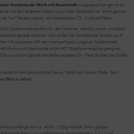
gauer Sockenwolle 4fach mit Baumwolle
ausgesprochen gerne zur
gerne mit den anderen Farben und / oder Qualitäten an. Ihren ganzen
s "nur" Socken eignet, mit Nadelstärke 2,5 - 3 voll entfalten.
4fach Sockenwolle perfekt für den Sommer. Herrlich weich und dank
rbeitsherz gerade wünscht. Also außer für hinreißende Socken auch
ücher / Accessoires. Mit der hochwertigen Lungauer Sockenwolle
e mit Merino und Baumwolle ist bis 40° Maschinenwäsche geeignet.
420m und reicht gemäß Herstellerangaben für 1 Paar Socken bis Größe
wolle 4-fach und weitere Garne / Wolle von Ferner Wolle, dem
en Blick zu sehen.
liche Lauflänge von ca. 420m / 100g-Knäuel. Ihren ganzen
Baumwoll-Mishcung mit Polyamid mit Nadelstärke 2.5 - 3 voll