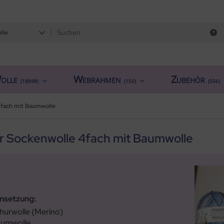
Alle
olle
Webrahmen
Zubehör
(18898)
(150)
(556)
4fach mit Baumwolle
 Sockenwolle 4fach mit Baumwolle
setzung:
hurwolle (Merino)
aumwolle