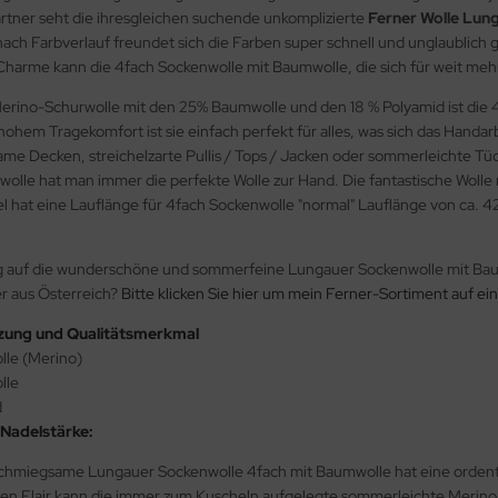
tner seht die ihresgleichen suchende unkomplizierte
Ferner Wolle Lun
ach Farbverlauf freundet sich die Farben super schnell und unglaublich 
arme kann die 4fach Sockenwolle mit Baumwolle, die sich für weit mehr al
rino-Schurwolle mit den 25% Baumwolle und den 18 % Polyamid ist die 
ohem Tragekomfort ist sie einfach perfekt für alles, was sich das Handa
me Decken, streichelzarte Pullis / Tops / Jacken oder sommerleichte T
olle hat man immer die perfekte Wolle zur Hand. Die fantastische Woll
 hat eine Lauflänge für 4fach Sockenwolle "normal" Lauflänge von ca. 
g auf die wunderschöne und sommerfeine Lungauer Sockenwolle mit Baum
r aus Österreich?
Bitte klicken Sie hier um mein Ferner-Sortiment auf ein
ung und Qualitätsmerkmal
lle (Merino)
lle
d
Nadelstärke:
schmiegsame Lungauer Sockenwolle 4fach mit Baumwolle hat eine ordent
en Flair kann die immer zum Kuscheln aufgelegte sommerleichte Merino-