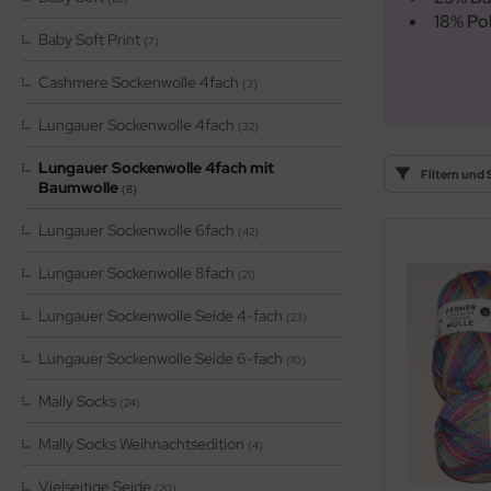
OOLADDICTS
(276)
18% Po
Baby Soft Print
(7)
Cashmere Sockenwolle 4fach
(3)
Lungauer Sockenwolle 4fach
(32)
Lungauer Sockenwolle 4fach mit
Filtern und 
Baumwolle
(8)
Lungauer Sockenwolle 6fach
(42)
Lungauer Sockenwolle 8fach
(21)
Lungauer Sockenwolle Seide 4-fach
(23)
Lungauer Sockenwolle Seide 6-fach
(10)
Mally Socks
(24)
Mally Socks Weihnachtsedition
(4)
Vielseitige Seide
(20)