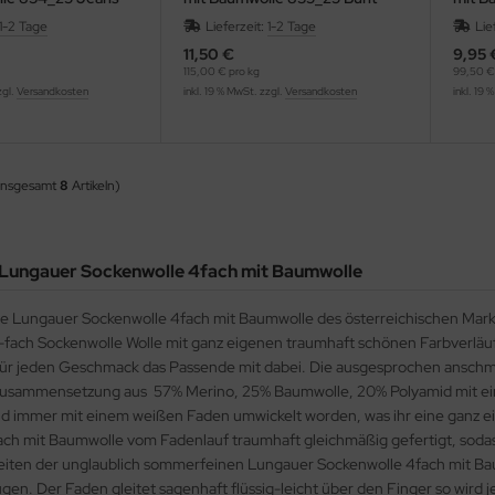
Violett
1-2 Tage
Lieferzeit:
1-2 Tage
Lie
11,50 €
9,95 
115,00 € pro kg
99,50 €
zgl.
Versandkosten
inkl. 19 % MwSt. zzgl.
Versandkosten
inkl. 19 
insgesamt
8
Artikeln)
 Lungauer Sockenwolle 4fach mit Baumwolle
e Lungauer Sockenwolle 4fach mit Baumwolle des österreichischen Mark
4-fach Sockenwolle Wolle mit ganz eigenen traumhaft schönen Farbverlä
für jeden Geschmack das Passende mit dabei. Die ausgesprochen anschm
usammensetzung aus 57% Merino, 25% Baumwolle, 20% Polyamid mit ei
nd immer mit einem weißen Faden umwickelt worden, was ihr eine ganz ei
ch mit Baumwolle vom Fadenlauf traumhaft gleichmäßig gefertigt, sodass 
eiten der unglaublich sommerfeinen Lungauer Sockenwolle 4fach mit Ba
gen. Der Faden gleitet sagenhaft flüssig-leicht über den Finger so wird 