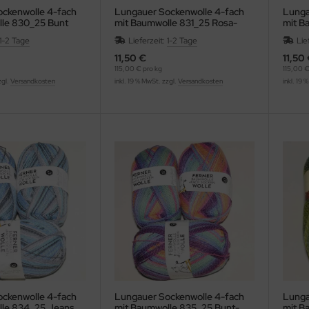
ckenwolle 4-fach
Lungauer Sockenwolle 4-fach
Lunga
 830_25 Bunt
mit Baumwolle 831_25 Rosa-
mit Ba
Beere-Hellblau
Hellb
1-2 Tage
Lieferzeit:
1-2 Tage
Lie
11,50 €
11,50
115,00 € pro kg
115,00 €
zgl.
Versandkosten
inkl. 19 % MwSt. zzgl.
Versandkosten
inkl. 19 
ckenwolle 4-fach
Lungauer Sockenwolle 4-fach
Lunga
mit Baumwolle 834_25 Jeans
mit Baumwolle 835_25 Bunt-
mit B