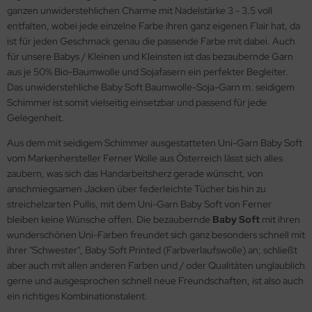
ganzen unwiderstehlichen Charme mit Nadelstärke 3 - 3.5 voll
entfalten, wobei jede einzelne Farbe ihren ganz eigenen Flair hat, da
ist für jeden Geschmack genau die passende Farbe mit dabei. Auch
für unsere Babys / Kleinen und Kleinsten ist das bezaubernde Garn
aus je 50% Bio-Baumwolle und Sojafasern ein perfekter Begleiter.
Das unwiderstehliche Baby Soft Baumwolle-Soja-Garn m. seidigem
Schimmer ist somit vielseitig einsetzbar und passend für jede
Gelegenheit.
Aus dem mit seidigem Schimmer ausgestatteten Uni-Garn Baby Soft
vom Markenhersteller Ferner Wolle aus Österreich lässt sich alles
zaubern, was sich das Handarbeitsherz gerade wünscht, von
anschmiegsamen Jacken über federleichte Tücher bis hin zu
streichelzarten Pullis, mit dem Uni-Garn Baby Soft von Ferner
bleiben keine Wünsche offen. Die bezaubernde
Baby Soft
mit ihren
wunderschönen Uni-Farben freundet sich ganz besonders schnell mit
ihrer "Schwester", Baby Soft Printed (Farbverlaufswolle) an; schließt
aber auch mit allen anderen Farben und / oder Qualitäten unglaublich
gerne und ausgesprochen schnell neue Freundschaften, ist also auch
ein richtiges Kombinationstalent.