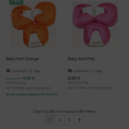
10%
Baby Soft Orange
Baby Soft Pink
Lieferzeit:
1-2 Tage
Lieferzeit:
1-2 Tage
4,95 €
5,50 €
Sonderpreis
110,00 € pro kg
99,00 € pro kg
inkl. 19 % MwSt. zzgl.
Versandkosten
inkl. 19 % MwSt. zzgl.
Versandkosten
Sonderangebot gültig bis: 02.09.2026
Zeige
1
bis
20
(von insgesamt
28
Artikeln)
1
2