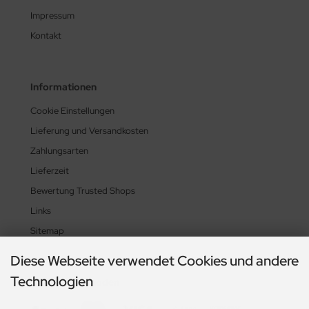
Impressum
Kontakt
Informationen
Cookie Einstellungen
Lieferung und Versandkosten
Zahlungsarten
Lieferzeit
Bewertung Trusted Shops
Links
Sitemap
Diese Webseite verwendet Cookies und andere
Technologien
Zahlungsmethoden