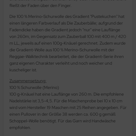
fließt der Faden über den Finger.
Die 100 % Merino-Schurwolle des Gradient "Pustekuchen" hat
einen längeren Farbverlauf als Die Zauberbälle; aufgrund der
Fadendicke haben die Gradient jedoch "nur" eine Lauflänge
von 260m, im Gegensatz zum Zauberball 100 mit 400 m / 420
m LL, jeweils auf einen 100g-Knäuel gerechnet. Zudem wurde
die Gradient-Wolle aus 100 % Merino-Schurwolle mit der
Reggae-Walktechnik bearbeitet, die der Gradient-Serie ihren
ganz eigenen Charakter verleiht und noch weicher und
kuscheliger ist.
Zusammensetzung:
100 % Schurwolle (Merino)
100 g-Knäuel hat eine Lauflänge von 260 m. Die empfohlene
Nadelstärke ist 3,5-4,5. Für die Maschenprobe bei 10 x 10 cm
wird vom Hersteller 19 Maschen mit 25 Reihen angegeben. Für
einen Pullover in der Größe 38 werden ca. 600 g gemäß
Schoppel-Wolle benötigt. Für das Garn wird Handwäsche
empfohlen.