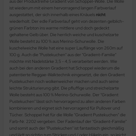
aus der Produktreihe Gradient von Schoppel-Wolle. Die Wolle
ist wiederum mit einem hervorragend langen Farbverlauf
ausgestattet, der sich innerhalb eines Knäuels
nicht
wiederholt. Der edle Farbverlauf geht von dezenten gelblich-
grünen Farbton ins warme mittlere und doch gedeckt
gehaltene Gelb über. Die herrlich weiche und kuschelzarte
Wolle besteht zu 100 % aus Merino-Schurwolle. Die
kuschelweiche Wolle hat eine super Lauflänge von 260m auf
100 g. Auch die "Pustekuchen" aus der "Gradient-Familie"
möchte mit Nadelstärke 3,5 - 4,5 verarbeitet werden. Wie
auch bei den anderen Gradient hat Schoppel wiederum die
patentierte Reggae-Walktechnik eingesetzt, die den Gradient
Pustekuchen noch wolkenweicher machen und auch seine
leichte Strukturierung gibt. Die pfluffige und streichelzarte
Wolle besteht aus 100 % Merino-Schurwolle. Der "Gradient
Pustekuchen" lässt sich hervorragend zu allen anderen Farben
kombinieren und eignet sich hervorragend für Pullover und
Tücher. Schoppel hat für die Wolle "Gradient Pustekuchen" die
Farb-Nr. 2202 vergeben. Der Fadenlauf der "Gradient-Familie"
und somit auch der "Pustekuchen" ist fantastisch gleichmäßig
und lädt so richtig zum Stricken und / oder Häkeln ein, so leicht