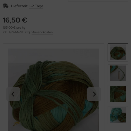
OOLADDICTS
(276)
Lieferzeit:
1-2 Tage
16,50 €
165,00 € pro kg
inkl. 19 % MwSt. zzgl.
Versandkosten