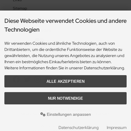
Sitemap
Diese Webseite verwendet Cookies und andere
Technologien
Zahlungsmethoden
Wir verwenden Cookies und ähnliche Technologien, auch von
Drittanbietern, um die ordentliche Funktionsweise der Website zu
gewährleisten, die Nutzung unseres Angebotes zu analysieren und
Ihnen ein bestmögliches Einkaufserlebnis bieten zu können.
Weitere Informationen finden Sie in unserer Datenschutzerklärung.
Social Media
ALLE AKZEPTIEREN
NUR NOTWENDIGE
© 2026 Heikes-Handgewebtes
heikes-handgewebtes.de/shop/ - All rights reserved.
Einstellungen anpassen
DESIGN + REALISATION
by eW-Service.de
Datenschutzerklärung
Impressum
mod
ified eCommerce Shopsoftware © 2009-2026