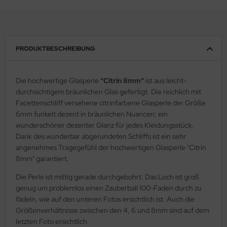
PRODUKTBESCHREIBUNG
Die hochwertige Glasperle
"Citrin 8mm"
ist aus leicht-
durchsichtigem bräunlichen Glas gefertigt. Die reichlich mit
Facettenschliff versehene citrinfarbene Glasperle der Größe
6mm funkelt dezent in bräunlichen Nuancen; ein
wunderschöner dezenter Glanz für jedes Kleidungsstück.
Dank des wunderbar abgerundeten Schliffs ist ein sehr
angenehmes Tragegefühl der hochwertigen Glasperle "Citrin
8mm" garantiert.
Die Perle ist mittig gerade durchgebohrt. Das Loch ist groß
genug um problemlos einen Zauberball 100-Faden durch zu
fädeln, wie auf den unteren Fotos ersichtlich ist. Auch die
Größenverhältnisse zwischen den 4, 6 und 8mm sind auf dem
letzten Foto ersichtlich.