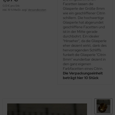
OOLADDICTS
Facetten lassen die
(276)
0,13 € pro Stk
Glasperle der Größe 8mm
inkl. 19 % MwSt. zzgl.
Versandkosten
wie ein geschliffener Citrin
schillern. Die hochwertige
Glasperle hat abgerundet
geschliffene Facetten und
ist in der Mitte gerade
durchbohrt. Ein idealer
"Hinseher", da die Glasperle
eher dezent wirkt, dank des
hervorragenden Schliffs
funkelt die Glasperle "Citrin
8mm" wunderbar dezent in
den ganz eigenen
Farbfacetten eines Citrin.
Die Verpackungseinheit
beträgt hier 10 Stück