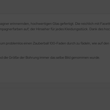
pagner erinnernden, hochwertigen Glas gefertigt. Die reichlich mit Fac
hampagnerfarben auf; der Hinseher für jedes Kleidungsstück. Dank des ho
 um problemlos einen Zauberball 100-Faden durch zu fädeln, wie auf den 
s und die Größe der Bohrung immer das selbe Bild genommen wurde.