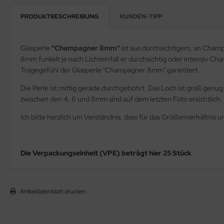
PRODUKTBESCHREIBUNG
KUNDEN-TIPP
Glasperle
"Champagner 8mm"
ist aus durchsichtigem, an Cham
8mm funkelt je nach Lichteinfall er durchsichtig oder intensiv C
Tragegefühl der Glasperle "Champagner 8mm" garantiert.
Die Perle ist mittig gerade durchgebohrt. Das Loch ist groß genug
zwischen den 4, 6 und 8mm sind auf dem letzten Foto ersichtlich.
Ich bitte herzlich um Verständnis, dass für das Größenverhältni
Die Verpackungseinheit (VPE) beträgt hier 25 Stück
Artikeldatenblatt drucken