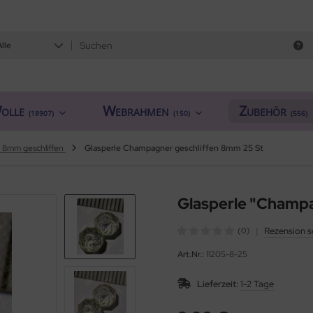
Alle
olle
Webrahmen
Zubehör
(18907)
(150)
(556)
n 8mm geschliffen
Glasperle Champagner geschliffen 8mm 25 St
Glasperle "Champa
|
Rezension s
(0)
Art.Nr.:
11205-8-25
Lieferzeit:
1-2 Tage