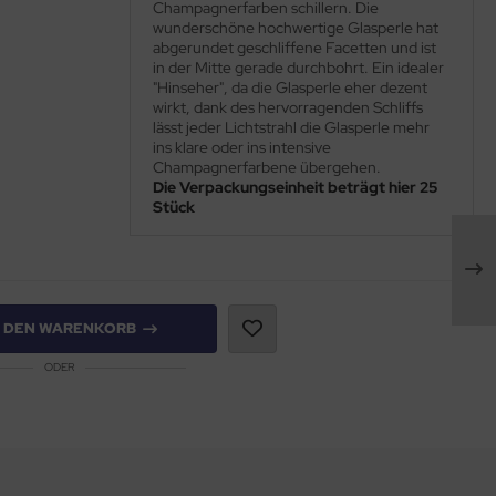
Champagnerfarben schillern. Die
wunderschöne hochwertige Glasperle hat
abgerundet geschliffene Facetten und ist
in der Mitte gerade durchbohrt. Ein idealer
"Hinseher", da die Glasperle eher dezent
wirkt, dank des hervorragenden Schliffs
lässt jeder Lichtstrahl die Glasperle mehr
ins klare oder ins intensive
Champagnerfarbene übergehen.
Die Verpackungseinheit beträgt hier 25
Stück
N DEN WARENKORB
ODER