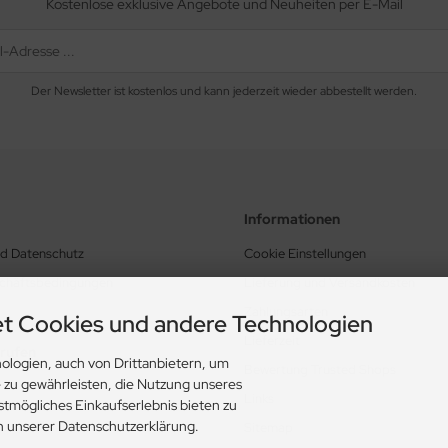
Kostenlose exklusive Angebote und Neuheiten per E-Mail
Der Newsletter ist kostenlos und kann jederzeit wieder abbestellt werden.
Informationen
nd Datenschutz
Cookie Einstellungen
schäftsbedingungen
Lieferung und Versandkosten
Zahlungsarten
t Cookies und andere Technologien
Lieferzeit
rrufen
ologien, auch von Drittanbietern, um
Bewertung Trusted Shops
e zu gewährleisten, die Nutzung unseres
Links
stmögliches Einkaufserlebnis bieten zu
in unserer Datenschutzerklärung.
Sitemap