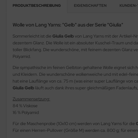
PRODUKTBESCHREIBUNG
EIGENSCHAFTEN
KUNDEN-
Wolle von Lang Yarns: "Gelb" aus der Serie "Giulia"
Sommerleicht ist die
Giulia Gelb
von Lang Yarns mit der Artikel-N
dezentem Glanz. Die Wolle ist ein absoluter Kuschel-Traum und d
toller Blickfang. Die wunderschöne, mit feinem dezenten Glanz v
Polyamid.
Die sympathische im feinen Gelbton gehaltene Wolle eignet sich h
und Kleidern. Die wunderschöne wolkenweiche und mit edel-fei
hat eine Lauflänge von ca. 75 m (was einer super Lauflänge von
Giuila Gelb
läuft auch dank ihres super gleichmäßigen Fadenlaufs,
Zusammensetzung:
84 % Viskose
16 % Polyamid
Für die Maschenprobe (10x10 cm) werden von Lang Yarns für die
G
Für einen Herren-Pullover (Größe M) werden ca. 800 g; für eine