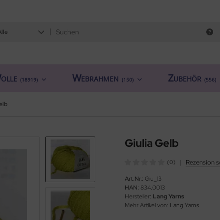
Alle
olle
Webrahmen
Zubehör
(18919)
(150)
(556)
elb
Giulia Gelb
|
Rezension s
(0)
Art.Nr.:
Giu_13
HAN:
834.0013
Hersteller:
Lang Yarns
Mehr Artikel von:
Lang Yarns