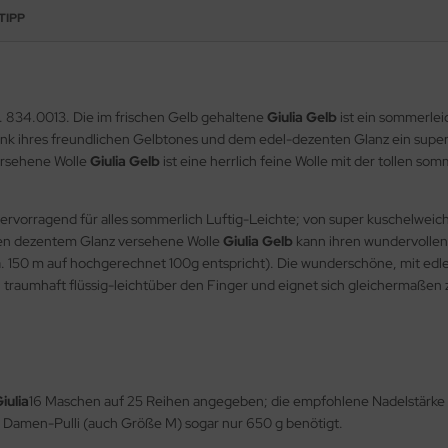
TIPP
r. 834.0013. Die im frischen Gelb gehaltene
Giulia Gelb
ist ein sommerlei
ank ihres freundlichen Gelbtones und dem edel-dezenten Glanz ein super
ersehene Wolle
Giulia Gelb
ist eine herrlich feine Wolle mit der tollen 
ervorragend für alles sommerlich Luftig-Leichte; von super kuschelweich
nen dezentem Glanz versehene Wolle
Giulia Gelb
kann ihren wundervollen 
 ca. 150 m auf hochgerechnet 100g entspricht). Die wunderschöne, mit 
 traumhaft flüssig-leichtüber den Finger und eignet sich gleichermaßen 
iulia
16 Maschen auf 25 Reihen angegeben; die empfohlene Nadelstärke li
n Damen-Pulli (auch Größe M) sogar nur 650 g benötigt.