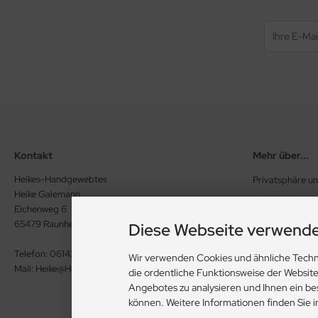
Kontakt
Mehr über...
Heikes-Handgewebtes
Privatsphäre u
Heike Galemann
Allgemeine Ge
Eichenweg 6
Widerrufsrecht
65479 Raunheim
Diese Webseite verwende
Vertrag wide
Telefon: 06142 926386
Wir verwenden Cookies und ähnliche Techn
Mail: Heike@Heikes-Handgewebtes.de
die ordentliche Funktionsweise der Websit
Impressum
Angebotes zu analysieren und Ihnen ein be
Kontakt
können. Weitere Informationen finden Sie 