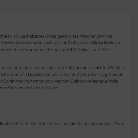
chtes und kuschelzartes locker gestricktes Maschengarn mit
 Kombinationswunder, auch als Uni-Farbe ist die
Giulia Gelb
ein
sommerleichten Zusammensetzung aus 84 % Viskose und 16 %
en Tüchern über feinen Tops und Pullis bis hin zu leichten Westen
Charakter mit Nadelstärke 5,5 -6 voll entfalten. Der 50g-Knäuel
edlen Schimmer im harmonisch-warmen Gelbton versehene Wolle
zum Stricken und / oder Häkeln.
egt bei 5,5 - 6. Der 50g-Knäuel hat eine Lauflänge von ca. 75 m.