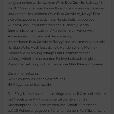
ausgesprochen wolkenweiche Wolle
Duo Comfort „Navy“
ist
bis 30° Maschinenwäsche (Wollwaschgang) geeignet. Aus der
unwiderstehlich schönen Wolle
Duo Comfort „Navy“
lässt
sich alles zaubern, was sich das Handarbeitsherz gerade
wünscht, von unglaublich weichen Tüchern / Schals
über streichelzarte Jacken / Pullis bis hin zu wolkenweichen
Accessoires ….; kurzum mit der vielseitig
einsetzbaren
Duo Comfort "Navy"
hat man immer genau die
richtige Wolle. Auch lässt sich die wunderschöne Merino-
Baumwolle-Mischung
"Navy" Duo Comfort
mit der
außergewöhnlich charmanten Farbverlaufswolle in gleicher
Zusammensetzung und Lauflänge, der
Duo Plus
kombinieren.
Zusammensetzung:
52 % Schurwolle (Merino extrafeine)
48% ägyptische Baumwolle
Der 50 g-Knäuel hat eine Lauflänge von ca. 120 m und möchte
mit Nadelstärke 4 - 4,5 verarbeitet werden. Für die
Maschenprobe 10x10 cm werden von Adriafil 19 Maschen
auf 26 Reihen angegeben. Für einen Damen-Pulli (italienische