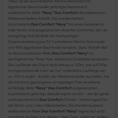
"Navy" ist die aus extrafeiner Merino kombiniert mit
ägyptischer Baummwolle gefertigte faszinierend
wolkenweiche Wolle
“Navy“ Duo Comfort
des italienischen
Markenherstellers Adriafil. Die unwiderstehlich
streichelzarte
Duo Comfort "Navy"
hat einen bezaubernd
edel-feinen und ausgesprochen dezenten Schimmer, den die
einzigartige Adriafil Wolle der hochwertigen
Zusammensetzung aus 52 % extrafeiner Merino-Schurwolle
und 48% ägyptischer Baumwolle verdankt. Ganz "Adriafil-like"
ist die Kuscheltraum-Wolle
Duo Comfort "Navy"
im
durchgehenden "Navy" bzw. dunklerem Dunkelblau produziert.
Die Lauflänge des 50g-Knäuls betrag ca. 120m, was auf 100g
hochgerechnet die mehr als "nur" ordentliche Lauflänge von
ca. 240 m ergibt. Adriafil, der Markenhersteller aus Italien, hat
die mit ihrem ganz eigenen einzigartigen Flair versehene
einfarbige Wolle
“Navy“ Duo Comfort
ausgesprochen
kuschelweich gefertigt; deshalb eignet sie sich – wie die ganze
außergewöhnliche
Duo Comfort
-Familie – hervorragend für
alle Strick- und / oder Häkelarbeiten. Die atemberauubend
wolkenweiche Wolle
Duo Comfort "Navy"
eignet sich auch
traumhaft als Garn zum Weben / Web-Garn. Unter der Artikel-