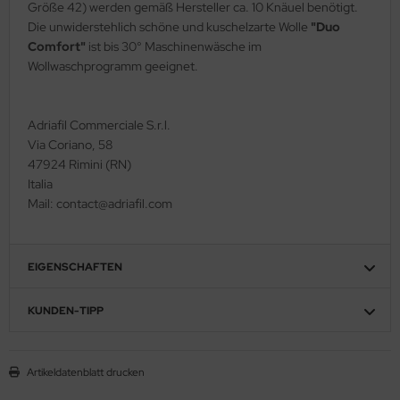
Größe 42) werden gemäß Hersteller ca. 10 Knäuel benötigt.
Die unwiderstehlich schöne und kuschelzarte Wolle
"Duo
Comfort"
ist bis 30° Maschinenwäsche im
Wollwaschprogramm geeignet.
Adriafil Commerciale S.r.l.
Via Coriano, 58
47924 Rimini (RN)
Italia
Mail: contact@adriafil.com
EIGENSCHAFTEN
KUNDEN-TIPP
Artikeldatenblatt drucken