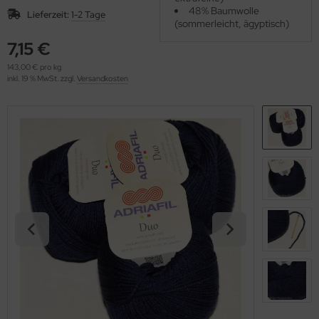
OOLADDICTS
48% Baumwolle
(276)
Lieferzeit:
1-2 Tage
(sommerleicht, ägyptisch)
7,15 €
143,00 € pro kg
inkl. 19 % MwSt. zzgl.
Versandkosten