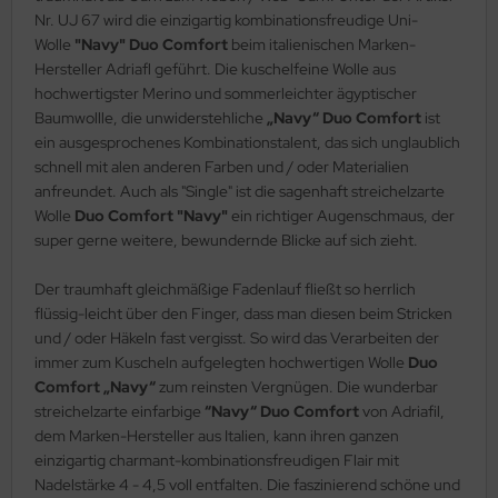
Nr. UJ 67 wird die einzigartig kombinationsfreudige Uni-
Wolle
"Navy" Duo Comfort
beim italienischen Marken-
Hersteller Adriafl geführt. Die kuschelfeine Wolle aus
hochwertigster Merino und sommerleichter ägyptischer
Baumwollle, die unwiderstehliche
„Navy“ Duo Comfort
ist
ein ausgesprochenes Kombinationstalent, das sich unglaublich
schnell mit alen anderen Farben und / oder Materialien
anfreundet. Auch als "Single" ist die sagenhaft streichelzarte
Wolle
Duo Comfort "Navy"
ein richtiger Augenschmaus, der
super gerne weitere, bewundernde Blicke auf sich zieht.
Der traumhaft gleichmäßige Fadenlauf fließt so herrlich
flüssig-leicht über den Finger, dass man diesen beim Stricken
und / oder Häkeln fast vergisst. So wird das Verarbeiten der
immer zum Kuscheln aufgelegten hochwertigen Wolle
Duo
Comfort „Navy“
zum reinsten Vergnügen. Die wunderbar
streichelzarte einfarbige
“Navy“ Duo Comfort
von Adriafil,
dem Marken-Hersteller aus Italien, kann ihren ganzen
einzigartig charmant-kombinationsfreudigen Flair mit
Nadelstärke 4 - 4,5 voll entfalten. Die faszinierend schöne und