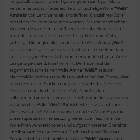
hergestellt worden. Die mit ganz eigenen samtigen Glanz
versehe fantastisch federleichte und kuschelige Wolle
"Weiß"
Amira
ist von Lang Yarns als langläufiges „Ganzjahres-Wolle“
mit tollem Volumen produziert worden. Die traumhaft schöne
Wolle wurde vom Hersteller (Lang Yarns) als „Maschengarn“ –
also edel-fein und herrlich dezent in geflochtener Optik
gefertigt. Die unglaublich streichelzarte Wolle
Amira „Weiß“
hat ihre ganz eigene bezaubernde Struktur, die neben dem
herrlich elegant-feinen Schimmer der wunderschönen Wolle
das ganz gewisse „Etwas“ verleiht. Der Fadenlauf der
sagenhaft kuschelfeinen Wolle
Amira "Weiß"
ist super
gleichmäßig und gleitet so flüssig-leicht über den Finger, dass
man diesen beim Stricken und / oder Häkeln (fast) vergisst.
Der durch und durch im „reinen“ Weiß und dadurch
selbstredend auch zu allem passende Farbton der faszinierend
wolkenzarten Wolle
"Weiß" Amira
besteht - wie auch ihre
Geschwister zu 93% aus Baumwolle und zu 7% aus Polyamid.
Diese super Zusammensetzung verleiht der faszinierenden
Wolle ihren wunderschönen und aufgeschlossenen Charakter
und ihre herrliche Leichtigkeit. Dank des kleinen Touches
Polyamid behält die hinreißende Wolle
“Weiß“ Amira
auch