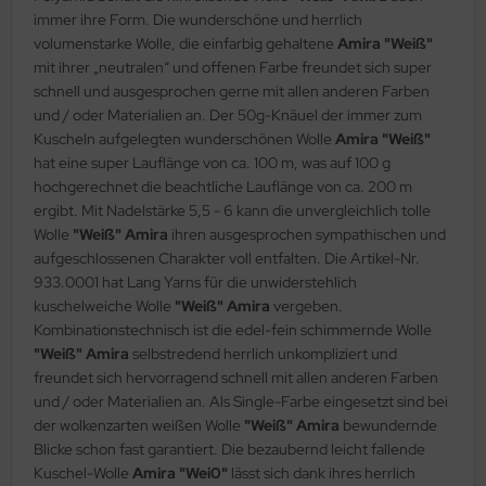
immer ihre Form. Die wunderschöne und herrlich
volumenstarke Wolle, die einfarbig gehaltene
Amira "Weiß"
mit ihrer „neutralen“ und offenen Farbe freundet sich super
schnell und ausgesprochen gerne mit allen anderen Farben
und / oder Materialien an. Der 50g-Knäuel der immer zum
Kuscheln aufgelegten wunderschönen Wolle
Amira "Weiß"
hat eine super Lauflänge von ca. 100 m, was auf 100 g
hochgerechnet die beachtliche Lauflänge von ca. 200 m
ergibt. Mit Nadelstärke 5,5 - 6 kann die unvergleichlich tolle
Wolle
"Weiß" Amira
ihren ausgesprochen sympathischen und
aufgeschlossenen Charakter voll entfalten. Die Artikel-Nr.
933.0001 hat Lang Yarns für die unwiderstehlich
kuschelweiche Wolle
"Weiß" Amira
vergeben.
Kombinationstechnisch ist die edel-fein schimmernde Wolle
"Weiß" Amira
selbstredend herrlich unkompliziert und
freundet sich hervorragend schnell mit allen anderen Farben
und / oder Materialien an. Als Single-Farbe eingesetzt sind bei
der wolkenzarten weißen Wolle
"Weiß" Amira
bewundernde
Blicke schon fast garantiert. Die bezaubernd leicht fallende
Kuschel-Wolle
Amira "Wei0"
lässt sich dank ihres herrlich