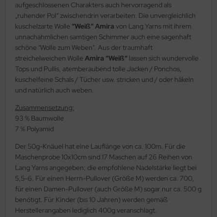
aufgeschlossenen Charakters auch hervorragend als
„ruhender Pol“ zwischendrin verarbeiten. Die unvergleichlich
kuschelzarte Wolle
“Weiß“ Amira
von Lang Yarns mit ihrem
unnachahmlichen samtigen Schimmer auch eine sagenhaft
schöne "Wolle zum Weben". Aus der traumhaft
streichelweichen Wolle
Amira “Weiß“
lassen sich wundervolle
Tops und Pullis, atemberaubend tolle Jacken / Ponchos,
kuschelfeine Schals / Tücher usw. stricken und / oder häkeln
und natürlich auch weben.
Zusammensetzung:
93 % Baumwolle
7 % Polyamid
Der 50g-Knäuel hat eine Lauflänge von ca. 100m. Für die
Maschenprobe 10x10cm sind 17 Maschen auf 26 Reihen von
Lang Yarns angegeben; die empfohlene Nadelstärke liegt bei
5,5-6. Für einen Herrn-Pullover (Größe M) werden ca. 700,
für einen Damen-Pullover (auch Größe M) sogar nur ca. 500 g
benötigt. Für Kinder (bis 10 Jahren) werden gemäß
Herstellerangaben lediglich 400g veranschlagt.