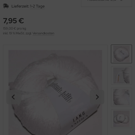
OOLADDICTS
(276)
Lieferzeit:
1-2 Tage
7,95 €
159,00 € pro kg
inkl. 19 % MwSt. zzgl.
Versandkosten