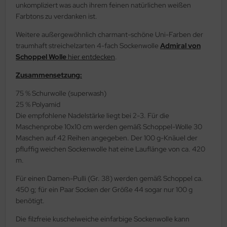
unkompliziert was auch ihrem feinen natürlichen weißen
Farbtons zu verdanken ist.
Weitere außergewöhnlich charmant-schöne Uni-Farben der
traumhaft streichelzarten 4-fach Sockenwolle
Admiral von
Schoppel Wolle
hier entdecken
.
Zusammensetzung:
75 % Schurwolle (superwash)
25 % Polyamid
Die empfohlene Nadelstärke liegt bei 2-3. Für die
Maschenprobe 10x10 cm werden gemäß Schoppel-Wolle 30
Maschen auf 42 Reihen angegeben. Der 100 g-Knäuel der
pfluffig weichen Sockenwolle hat eine Lauflänge von ca. 420
m.
Für einen Damen-Pulli (Gr. 38) werden gemäß Schoppel ca.
450 g; für ein Paar Socken der Größe 44 sogar nur 100 g
benötigt.
Die filzfreie kuschelweiche einfarbige Sockenwolle kann