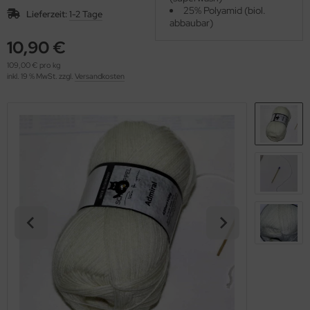
OOLADDICTS
25% Polyamid (biol.
(276)
Lieferzeit:
1-2 Tage
abbaubar)
10,90 €
109,00 € pro kg
inkl. 19 % MwSt. zzgl.
Versandkosten