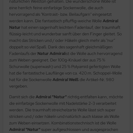
natürlichen Weißton gehalten. Die wunderschöne Wolle ist
eine herrlich feine einfarbige Sockenwolle, die auch
hervorragend als "Kontrast- bzw. Beilaufgarn" eingesetzt
werden kann. Die fantastisch pfluffig-weiche Wolle
Admiral
Natur
hat einen sagenhaft leichten Fadenlauf, der traumhaft
flüssig-leicht und wunderbar sanft über den Finger gleitet. So
macht das Stricken und / oder Häkeln gleich mehr als "nur"
doppelt so viel Spaß. Dank des sagenhaft gleichmäßigen
Fadenlaufs der
Natur Admiral
ist die Wolle auch hervorragend
zum Weben geeignet. Der 100g-Knäuel der aus 75 %
Schurwolle (superwash) und 25 % Polyamid gefertigten Wolle
hat die fantastische Lauflänge von ca. 420 m. Schoppel-Wolle
hat für die Sockenwolle
Admiral Weiß
die Artikel-Nr. 980
vergeben.
Damit sich die
Admiral "Natur"
richtig entfalten kann, möchte
die einfarbige Sockenwolle mit Nadelstärke 2-3 verarbeitet
werden. Die traumhaft streichelzarte Wolle lässt sich super
stricken und / oder häkeln und natürlich auch klasse als Wolle
zum Weben einsetzen. Kombinationstechnisch ist die Wolle
Admiral "Natur"
super aufgeschlossen und ausgesprochen