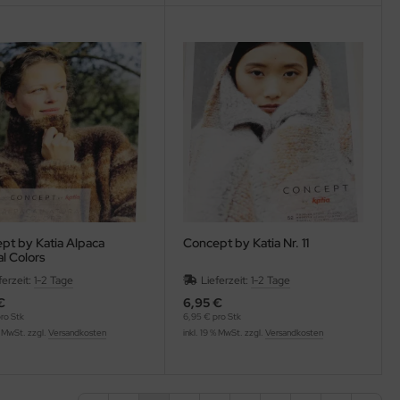
pt by Katia Alpaca
Concept by Katia Nr. 11
l Colors
ferzeit:
1-2 Tage
Lieferzeit:
1-2 Tage
€
6,95 €
ro Stk
6,95 € pro Stk
% MwSt. zzgl.
Versandkosten
inkl. 19 % MwSt. zzgl.
Versandkosten