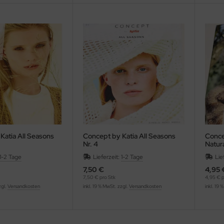
Katia All Seasons
Concept by Katia All Seasons
Conce
Nr. 4
Natura
1-2 Tage
Lieferzeit:
1-2 Tage
Lie
7,50 €
4,95 
7,50 € pro Stk
4,95 € p
zgl.
Versandkosten
inkl. 19 % MwSt. zzgl.
Versandkosten
inkl. 19 