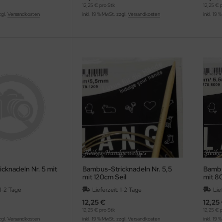
12,25 € pro Stk
12,25 € 
zgl.
Versandkosten
inkl. 19 % MwSt. zzgl.
Versandkosten
inkl. 19 
cknadeln Nr. 5 mit
Bambus-Stricknadeln Nr. 5,5
Bambu
mit 120cm Seil
mit 8
1-2 Tage
Lieferzeit:
1-2 Tage
Lie
12,25 €
12,25
12,25 € pro Stk
12,25 € 
zgl.
Versandkosten
inkl. 19 % MwSt. zzgl.
Versandkosten
inkl. 19 