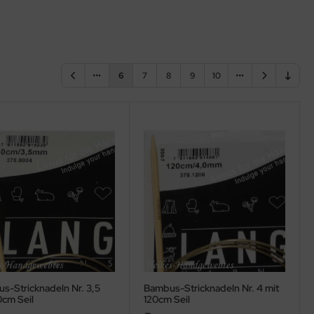
6
7
8
9
10
s-Stricknadeln Nr. 3,5
Bambus-Stricknadeln Nr. 4 mit
0cm Seil
120cm Seil