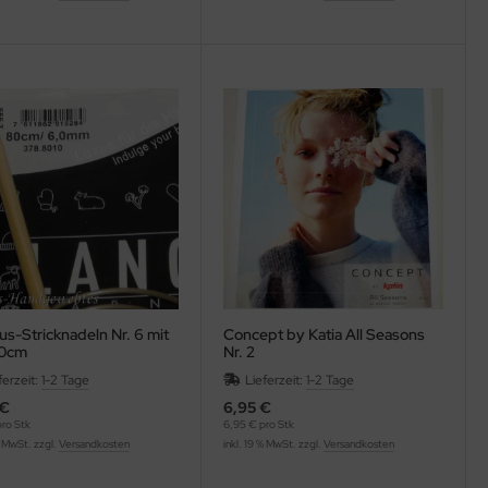
s-Stricknadeln Nr. 6 mit
Concept by Katia All Seasons
60cm
Nr. 2
ferzeit:
1-2 Tage
Lieferzeit:
1-2 Tage
 €
6,95 €
pro Stk
6,95 € pro Stk
% MwSt. zzgl.
Versandkosten
inkl. 19 % MwSt. zzgl.
Versandkosten