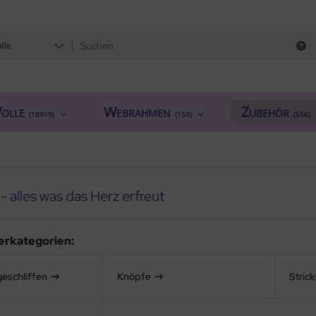
Alle
olle
Webrahmen
Zubehör
(18919)
(150)
(556)
- alles was das Herz erfreut
erkategorien:
geschliffen
Knöpfe
Stric