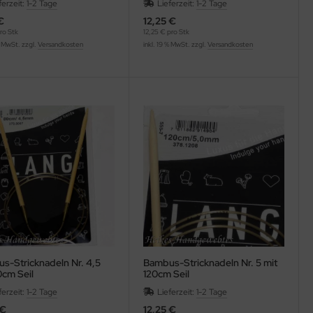
ferzeit:
1-2 Tage
Lieferzeit:
1-2 Tage
€
12,25 €
ro Stk
12,25 € pro Stk
% MwSt. zzgl.
Versandkosten
inkl. 19 % MwSt. zzgl.
Versandkosten
s-Stricknadeln Nr. 4,5
Bambus-Stricknadeln Nr. 5 mit
0cm Seil
120cm Seil
ferzeit:
1-2 Tage
Lieferzeit:
1-2 Tage
 €
12,25 €