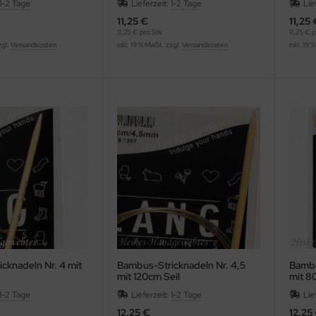
1-2 Tage
Lieferzeit:
1-2 Tage
Lie
11,25 €
11,25 
11,25 € pro Stk
11,25 € p
zgl.
Versandkosten
inkl. 19 % MwSt. zzgl.
Versandkosten
inkl. 19 
cknadeln Nr. 4 mit
Bambus-Stricknadeln Nr. 4,5
Bambu
mit 120cm Seil
mit 8
1-2 Tage
Lieferzeit:
1-2 Tage
Lie
12,25 €
12,25