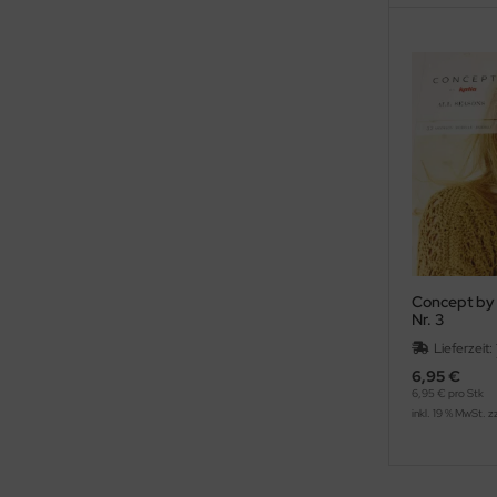
Concept by 
Nr. 3
Lieferzeit:
6,95 €
6,95 € pro Stk
inkl. 19 % MwSt. z