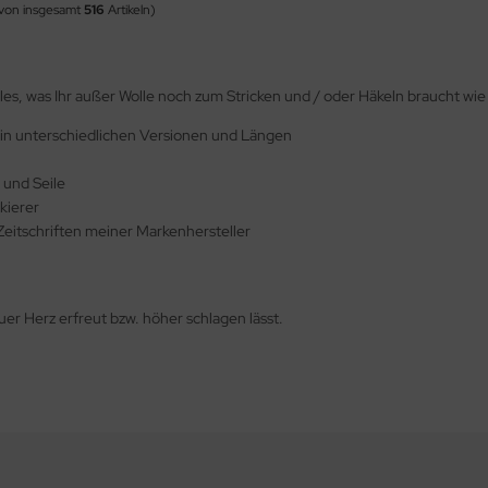
von insgesamt
516
Artikeln)
alles, was Ihr außer Wolle noch zum Stricken und / oder Häkeln braucht wie 
 in unterschiedlichen Versionen und Längen
 und Seile
ierer
Zeitschriften meiner Markenhersteller
Euer Herz erfreut bzw. höher schlagen lässt.