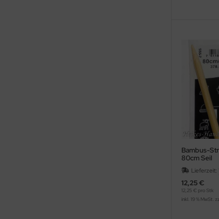
Bambus-Stri
80cm Seil
Lieferzeit:
12,25 €
12,25 € pro Stk
inkl. 19 % MwSt. z