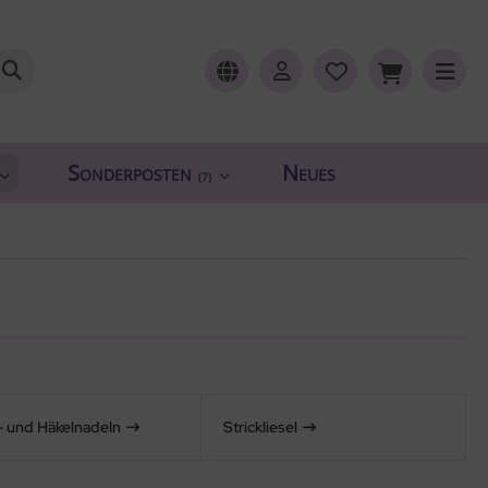
Sonderposten
Neues
(7)
k- und Häkelnadeln
Strickliesel