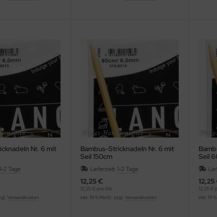
cknadeln Nr. 6 mit
Bambus-Stricknadeln Nr. 6 mit
Bambu
Seil 150cm
Seil 
1-2 Tage
Lieferzeit:
1-2 Tage
Lie
12,25 €
12,25
12,25 € pro Stk
12,25 € 
zgl.
Versandkosten
inkl. 19 % MwSt. zzgl.
Versandkosten
inkl. 19 