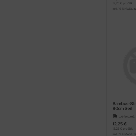
12,25 € pro Stk
inkl. 19 % MwSt. z
Bambus-Stri
80cm Seil
Lieferzeit:
12,25 €
12,25 € pro Stk
inkl. 19 % MwSt. z