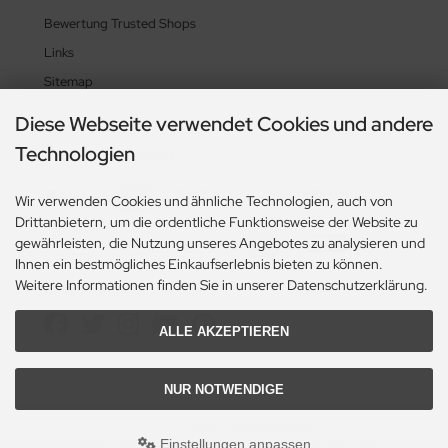
Bewertung Trusted Shops
Links
Sitemap
Diese Webseite verwendet Cookies und andere
Technologien
Zahlungsmethoden
Wir verwenden Cookies und ähnliche Technologien, auch von
Drittanbietern, um die ordentliche Funktionsweise der Website zu
gewährleisten, die Nutzung unseres Angebotes zu analysieren und
Ihnen ein bestmögliches Einkaufserlebnis bieten zu können.
Weitere Informationen finden Sie in unserer Datenschutzerklärung.
Social Media
ALLE AKZEPTIEREN
NUR NOTWENDIGE
© 2026 Heikes-Handgewebtes
heikes-handgewebtes.de/shop/ - All rights reserved.
Einstellungen anpassen