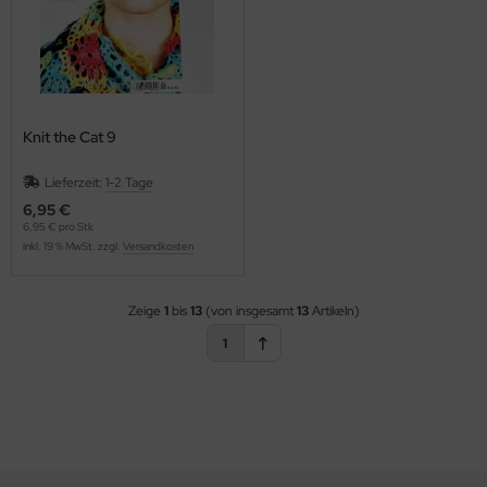
Knit the Cat 9
Lieferzeit:
1-2 Tage
6,95 €
6,95 € pro Stk
inkl. 19 % MwSt. zzgl.
Versandkosten
Zeige
1
bis
13
(von insgesamt
13
Artikeln)
1