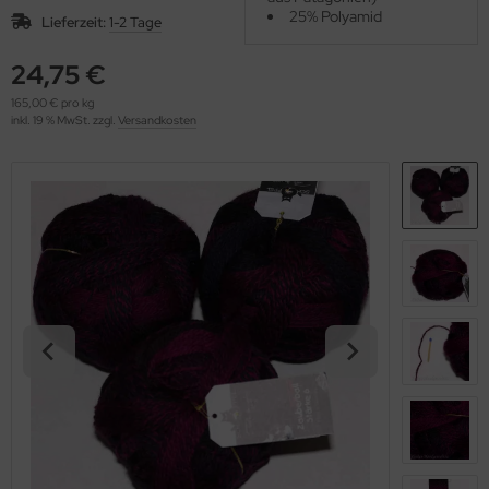
OOLADDICTS
25% Polyamid
(276)
Lieferzeit:
1-2 Tage
24,75 €
165,00 € pro kg
inkl. 19 % MwSt. zzgl.
Versandkosten