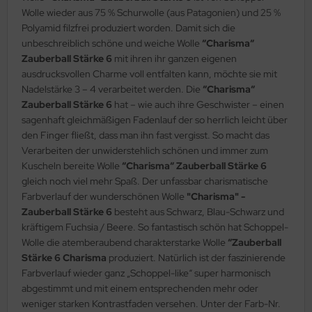
Wolle wieder aus 75 % Schurwolle (aus Patagonien) und 25 %
Polyamid filzfrei produziert worden. Damit sich die
unbeschreiblich schöne und weiche Wolle
“Charisma“
Zauberball Stärke 6
mit ihren ihr ganzen eigenen
ausdrucksvollen Charme voll entfalten kann, möchte sie mit
Nadelstärke 3 – 4 verarbeitet werden. Die
“Charisma“
Zauberball Stärke 6
hat – wie auch ihre Geschwister – einen
sagenhaft gleichmäßigen Fadenlauf der so herrlich leicht über
den Finger fließt, dass man ihn fast vergisst. So macht das
Verarbeiten der unwiderstehlich schönen und immer zum
Kuscheln bereite Wolle
“Charisma“ Zauberball Stärke 6
gleich noch viel mehr Spaß. Der unfassbar charismatische
Farbverlauf der wunderschönen Wolle
"Charisma" -
Zauberball Stärke 6
besteht aus Schwarz, Blau-Schwarz und
kräftigem Fuchsia / Beere. So fantastisch schön hat Schoppel-
Wolle die atemberaubend charakterstarke Wolle
“Zauberball
Stärke 6 Charisma
produziert. Natürlich ist der faszinierende
Farbverlauf wieder ganz „Schoppel-like“ super harmonisch
abgestimmt und mit einem entsprechenden mehr oder
weniger starken Kontrastfaden versehen. Unter der Farb-Nr.