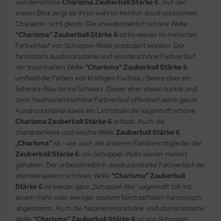
wunderschöne
Charisma Zauberball Stärke 6
. Auf den
ersten Blick zeigt sie ihren wahren herrlich ausdrucksstarken
Charakter nicht gleich. Die unwiderstehlich schöne Wolle
“Charisma“ Zauberball Stärke 6
ist im wieder im melierten
Farbverlauf von Schoppel-Wolle produziert worden. Der
fantastisch ausdrucksstarke und wunderschöne Farbverlauf
der traumhaften Wolle
“Charisma“ Zauberball Stärke 6
umfasst die Farben von kräftigen Fuchsia / Beere über ein
Schwarz-Blau bis ins Schwarz. Dieser eher etwas dunkle und
doch faszinierend schöne Farbverlauf offenbart seine ganze
Ausdrucksstärke sowie ein Lichtstrahl die sagenhaft schöne
Charisma Zauberball Stärke 6
erfasst. Auch die
charakterfeine und weiche Wolle
Zauberball Stärke 6
„Charisma“
ist - wie auch alle anderen Familienmitglieder der
Zauberball Stärke 6
von Schoppel-Wolle wieder meliert
gehalten. Der unbeschreiblich ausdrucksstarke Farbverlauf der
atemberaubend schönen Wolle
“Charisma“ Zauberball
Stärke 6
ist wieder ganz „Schoppel-like“ sagenhaft toll mit
einem mehr oder weniger starkem Kontrastfaden harmonisch
abgestimmt. Auch die faszinierend schöne und charismatische
Wolle
“Charisma“ Zauberball Stärke 6
ist von Schoppel-