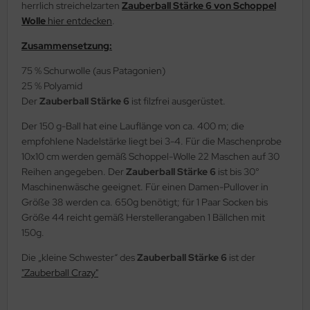
herrlich streichelzarten
Zauberball Stärke 6 von Schoppel
Wolle
hier entdecken
.
Zusammensetzung:
75 % Schurwolle (aus Patagonien)
25 % Polyamid
Der
Zauberball Stärke 6
ist filzfrei ausgerüstet.
Der 150 g-Ball hat eine Lauflänge von ca. 400 m; die
empfohlene Nadelstärke liegt bei 3-4. Für die Maschenprobe
10x10 cm werden gemäß Schoppel-Wolle 22 Maschen auf 30
Reihen angegeben. Der
Zauberball Stärke 6
ist bis 30°
Maschinenwäsche geeignet. Für einen Damen-Pullover in
Größe 38 werden ca. 650g benötigt; für 1 Paar Socken bis
Größe 44 reicht gemäß Herstellerangaben 1 Bällchen mit
150g.
Die „kleine Schwester“ des
Zauberball Stärke 6
ist der
"Zauberball Crazy"