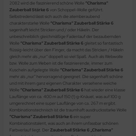
2082 wird die faszinierend schöne Wolle
“Charisma“
Zauberball Stärke 6
von Schoppel-Wolle geführt.
Selbstredend lässt sich auch die atemberaubend
charakterstarke Wolle
“Charisma“ Zauberball Stärke 6
sagenhaft leicht Stricken und / oder Häkeln. Der
unbeschreiblich gleichmäßige Fadenlauf der bezaubernden
Wolle
“Charisma“ Zauberball Stärke 6
gleitet so fantastisch
flüssig-leicht über den Finger, da macht das Stricken / Häkeln
gleich mehr als „nur“ doppelt so viel Spaß. Auch als Webwolle
bzw. Wolle zum Weben ist die faszinierende, immer zum
Kuscheln aufgelegte Wolle
“Charisma“ Zauberball Stärke 6
mehr als „nur“ hervorragend geeignet. Die sagenhaft schöne
und mit ihrem ganz eigenen Charakter versehene weiche
Wolle
“Charisma“ Zauberball Stärke 6
hat wieder eine klasse
Lauflänge von ca. 400 m auf 150 (!) g-Knäuel, was auf 100 g
umgerechnet eine super Lauflänge von ca. 267 m ergibt.
Kombinationstechnisch ist die traumhaft ausdrucksstarke Wolle
“Charisma“ Zauberball Stärke 6
ein super
Kombinationstalent, was auch an ihrem unfassbar schönen
Farbverlauf liegt. Der
Zauberball Stärke 6 „Charisma“