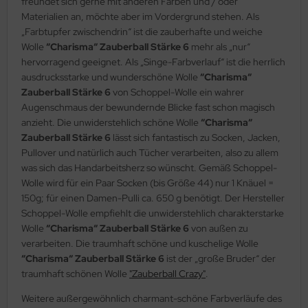
freundet sich gerne mit anderen Farben und / oder
Materialien an, möchte aber im Vordergrund stehen. Als
„Farbtupfer zwischendrin“ ist die zauberhafte und weiche
Wolle
“Charisma“ Zauberball Stärke 6
mehr als „nur“
hervorragend geeignet. Als „Singe-Farbverlauf“ ist die herrlich
ausdrucksstarke und wunderschöne Wolle
“Charisma“
Zauberball Stärke 6
von Schoppel-Wolle ein wahrer
Augenschmaus der bewundernde Blicke fast schon magisch
anzieht. Die unwiderstehlich schöne Wolle
“Charisma“
Zauberball Stärke 6
lässt sich fantastisch zu Socken, Jacken,
Pullover und natürlich auch Tücher verarbeiten, also zu allem
was sich das Handarbeitsherz so wünscht. Gemäß Schoppel-
Wolle wird für ein Paar Socken (bis Größe 44) nur 1 Knäuel =
150g; für einen Damen-Pulli ca. 650 g benötigt. Der Hersteller
Schoppel-Wolle empfiehlt die unwiderstehlich charakterstarke
Wolle
“Charisma“ Zauberball Stärke 6
von außen zu
verarbeiten. Die traumhaft schöne und kuschelige Wolle
“Charisma“ Zauberball Stärke 6
ist der „große Bruder“ der
traumhaft schönen Wolle
"Zauberball Crazy"
.
Weitere außergewöhnlich charmant-schöne Farbverläufe des