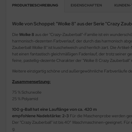
PRODUKTBESCHREIBUNG
EIGENSCHAFTEN
KUNDEN-
Wolle von Schoppel: "Wolke 8" aus der Serie "Crazy Zaub
Die
Wolke 8
aus der "Crazy-Zauberball"-Familie ist ein wundersch
harmonisch-dezenten Farbverlauf, der durch das harmonisch abge
Zauberball Wolke 8" ist kuschelweich und herrlich zart. Die Artik
hat einen fantastisch gleichmäßigen Fadenlauf, der trotz seiner g
feine, pastellig-dezente Charakter der "Wolke 8 Crazy Zauberball" 
Weitere einzigartig schöne und außergewöhnliche Farbverläufe de
Zusammensetzung:
75 % Schurwolle
25 % Polyamid
100 g-Ball hat eine Lauflänge von ca. 420 m
empfohlene Nadelstärke: 2-3
Für die Maschenprobe werden ge
Der "Crazy Zauberball" ist bis 40° Waschmaschinen-geeignet. Für 
g.