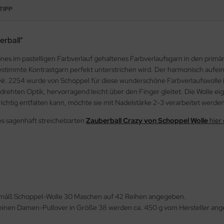
TIPP
erball"
önes im pastelligen Farbverlauf gehaltenes Farbverlaufsgarn in den primä
stimmte Kontrastgarn perfekt unterstrichen wird. Der harmonisch aufei
el-Nr. 2254 wurde von Schoppel für diese wunderschöne Farbverlaufswolle
edrehten Optik, hervorragend leicht über den Finger gleitet. Die Wolle e
richtig entfalten kann, möchte sie mit Nadelstärke 2-3 verarbeitet werden
s sagenhaft streichelzarten
Zauberball Crazy von Schoppel Wolle
hier
mäß Schoppel-Wolle 30 Maschen auf 42 Reihen angegeben.
einen Damen-Pullover in Größe 38 werden ca. 450 g vom Hersteller angege