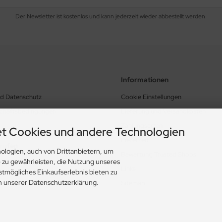
Der Newsletter ist kostenlos und kann jederzeit wieder abbestellt werden.
Informationen
nd Datenschutz
Cookie Einstellungen
schäftsbedingungen
Lieferung und Versandkosten
Zahlungsarten
t Cookies und andere Technologien
Lieferzeit
rrufen
ologien, auch von Drittanbietern, um
Bewertung Trusted Shops
e zu gewährleisten, die Nutzung unseres
Links
stmögliches Einkaufserlebnis bieten zu
in unserer Datenschutzerklärung.
Sitemap