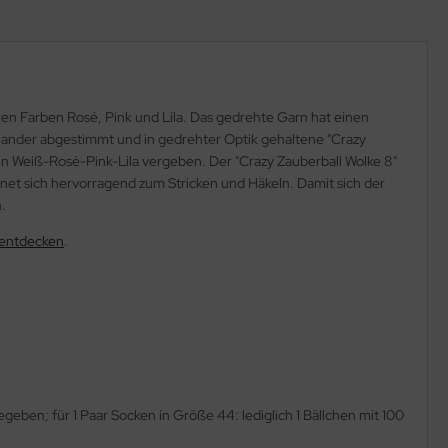
ren Farben Rosé, Pink und Lila. Das gedrehte Garn hat einen
nander abgestimmt und in gedrehter Optik gehaltene "Crazy
 in Weiß-Rosé-Pink-Lila vergeben. Der "Crazy Zauberball Wolke 8"
ignet sich hervorragend zum Stricken und Häkeln. Damit sich der
.
 entdecken
.
ben; für 1 Paar Socken in Größe 44: lediglich 1 Bällchen mit 100