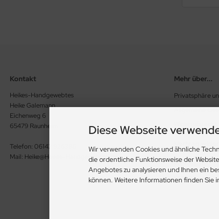
Kontakt
Mehr über...
Heikes-Handgewebtes
Privatsphäre u
Heike Galemann
Allgemeine Ge
Eichenweg 6
Widerrufsrecht
65479 Raunheim
Diese Webseite verwende
Vertrag wide
Telefon: 06142 926386
Wir verwenden Cookies und ähnliche Techn
Mail: Heike@Heikes-Handgewebtes.de
die ordentliche Funktionsweise der Websit
Impressum
Angebotes zu analysieren und Ihnen ein be
Kontakt
können. Weitere Informationen finden Sie 