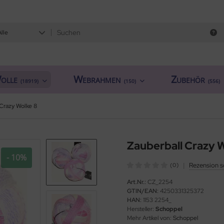
Alle
olle
Webrahmen
Zubehör
(18919)
(150)
(556)
 Crazy Wolke 8
Zauberball Crazy 
- 10%
|
Rezension s
(0)
Art.Nr.:
CZ_2254
GTIN/EAN:
4250331325372
HAN:
1153 2254_
Hersteller:
Schoppel
Mehr Artikel von:
Schoppel